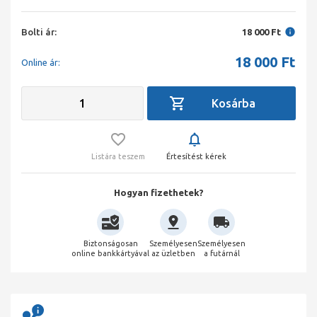
Bolti ár:
18 000 Ft
18 000
Ft
Online ár:
Listára teszem
Értesítést kérek
Hogyan fizethetek?
Biztonságosan
Személyesen
Személyesen
online bankkártyával
az üzletben
a futárnál