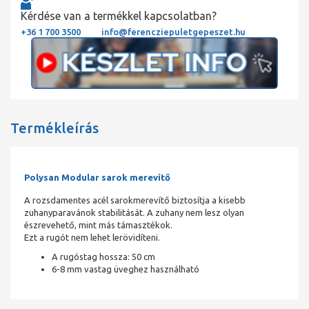
Kérdése van a termékkel kapcsolatban?
+36 1 700 3500
info@ferencziepuletgepeszet.hu
Termékleírás
Polysan Modular sarok merevítő
A rozsdamentes acél sarokmerevítő biztosítja a kisebb
zuhanyparavánok stabilitását. A zuhany nem lesz olyan
észrevehető, mint más támasztékok.
Ezt a rugót nem lehet lerövidíteni.
A rugóstag hossza: 50 cm
6-8 mm vastag üveghez használható