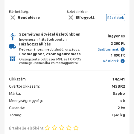
Elérhetőség:
Üzleteinkben:
Rendelésre
Elfogyott
Részletek
Személyes átvétel üzletünkben
ingyenes
Ingyenesen 4 átvételi ponton.
2 290 Ft
Házhozszállítás
Kedvezményes, megbízható, országos.
Szállítási árak
Csomagpont, csomagautomata
1 090 Ft
Országszerte többezer MPL és FOXPOST
Részletek
csomagautomatába és csomagpontra!
Cikkszám:
142341
Gyártói cikkszám:
MSBR2
Márka:
Sapho
Mennyiségi egység:
db
Garancia:
2 év
Tömeg:
0,46 kg
Értékelje elsőként