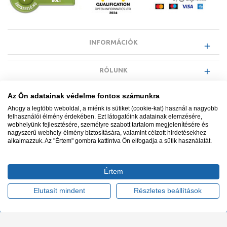
INFORMÁCIÓK
RÓLUNK
Az Ön adatainak védelme fontos számunkra
EGYÉB INFORMÁCIÓK
Ahogy a legtöbb weboldal, a miénk is sütiket (cookie-kat) használ a nagyobb
felhasználói élmény érdekében. Ezt látogatóink adatainak elemzésére,
webhelyünk fejlesztésére, személyre szabott tartalom megjelenítésére és
VÁSÁRLÓI INFORMÁCIÓK
nagyszerű webhely-élmény biztosítására, valamint célzott hirdetésekhez
alkalmazzuk. Az "Értem" gombra kattintva Ön elfogadja a sütik használatát.
Értem
Minden jog fenntartva. © Adatkezelés nyilvántartási száma NAIH-
87052/2015.
Elutasít mindent
Részletes beállítások
Ügyfélszolgálat: +36 1 700 3500
Tervezte és készítette:
Vision-Software, az Octopus 8 ERP
forgalmazója
.