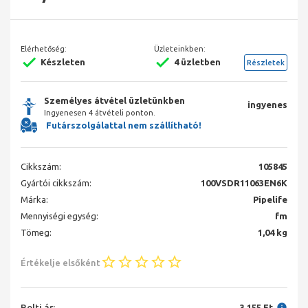
Elérhetőség:
Üzleteinkben:
Készleten
4 üzletben
Részletek
Személyes átvétel üzletünkben
ingyenes
Ingyenesen 4 átvételi ponton.
Futárszolgálattal nem szállítható!
Cikkszám:
105845
Gyártói cikkszám:
100VSDR11063EN6K
Márka:
Pipelife
Mennyiségi egység:
fm
Tömeg:
1,04 kg
Értékelje elsőként
Bolti ár:
3 155 Ft