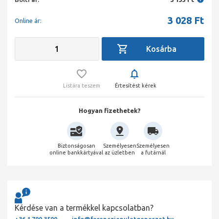
3 028
Ft
Online ár:
Listára teszem
Értesítést kérek
Hogyan fizethetek?
Biztonságosan
Személyesen
Személyesen
online bankkártyával
az üzletben
a futárnál
Kérdése van a termékkel kapcsolatban?