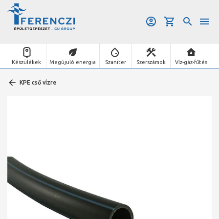
Készülékek
Megújuló energia
Szaniter
Szerszámok
Víz-gáz-fűtés
KPE cső vízre