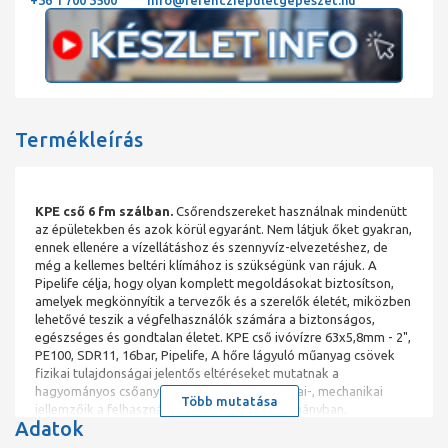
+36 1 700 3500
info@ferencziepuletgepeszet.hu
Termékleírás
KPE cső 6 fm szálban.
Csőrendszereket használnak mindenütt
az épületekben és azok körül egyaránt. Nem látjuk őket gyakran,
ennek ellenére a vízellátáshoz és szennyvíz-elvezetéshez, de
még a kellemes beltéri klímához is szükségünk van rájuk. A
Pipelife célja, hogy olyan komplett megoldásokat biztosítson,
amelyek megkönnyítik a tervezők és a szerelők életét, miközben
lehetővé teszik a végfelhasználók számára a biztonságos,
egészséges és gondtalan életet. KPE cső ivóvízre 63x5,8mm - 2",
PE100, SDR11, 16bar, Pipelife, A hőre lágyuló műanyag csövek
fizikai tulajdonságai jelentős eltéréseket mutatnak a
hagyományos csőanyagokhoz képest. A fizikai-, mechanikai
Több mutatása
jellemzőik a felhasználási hőmérséklet tartományban,
Adatok
hőmérséklet- és időfüggők. Ezt a sajátos tulajdonságot a PE
csövek tervezésében és építésében is figyelembe kell venni. A PE