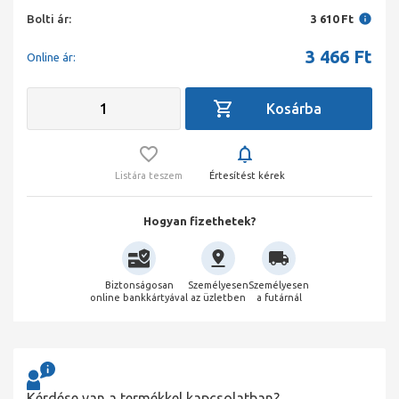
Bolti ár:
3 610 Ft
3 466
Ft
Online ár:
Listára teszem
Értesítést kérek
Hogyan fizethetek?
Biztonságosan
Személyesen
Személyesen
online bankkártyával
az üzletben
a futárnál
Kérdése van a termékkel kapcsolatban?