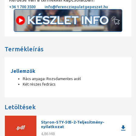
+36 1 700 3500
info@ferencziepuletgepeszet.hu
Termékleírás
Jellemzők
Rács anyaga: Rozsdamentes acél
Két részes fedrács
Letöltések
Styron-STY-505-2-Teljesítmény-
download
nyilatkozat
.pdf
4,86 MB