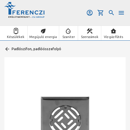
Készülékek
Megújuló energia
Szaniter
Szerszámok
Víz-gáz-fűtés
Padlószifon, padlóösszefolyó