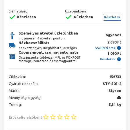
Elérhetőség:
Üzleteinkben:
Készleten
4 üzletben
Részletek
Személyes átvétel üzletünkben
ingyenes
Ingyenesen 4 átvételi ponton.
2 690 Ft
Házhozszállítás
Kedvezményes, megbízható, országos.
Szállítási árak
Csomagpont, csomagautomata
1 090 Ft
Országszerte többezer MPL és FOXPOST
Részletek
csomagautomatába és csomagpontra!
Cikkszám:
156733
Gyártói cikkszám:
STY-505-2
Márka:
Styron
Mennyiségi egység:
db
Tömeg:
5,31 kg
Értékelje elsőként