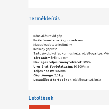
Termékleírás
Könnyű és rövid gép
Kiváló formatervezés, porvédelem
Magas leadott teljesítmény
Keskeny géptest
Tartozékok: koffer, körmös kulcs, oldalfogantyú, vV
Tárcsaátmérő:
125 mm
Névleges teljesítményfelvétel:
900 W
Üresjárati fordulatszám:
10.500/min
Teljes hossz:
266 mm
Gép tömege:
2,0 kg
Leszállított tartozékok:
oldalfogantyú, kulcs
Letöltések