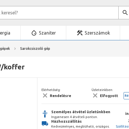
ergia
Szaniter
Szerszámok
mgépek
Sarokcsiszoló gép
W/koffer
Elérhetőség:
Üzleteinkben:
Rendelésre
Elfogyott
Ré
Személyes átvétel üzletünkben
i
Ingyenesen 4 átvételi ponton.
Házhozszállítás
Kedvezményes, megbízható, országos.
Szállítás