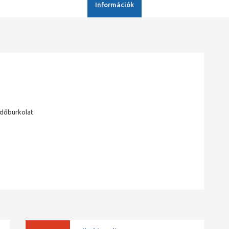
Információk
édőburkolat