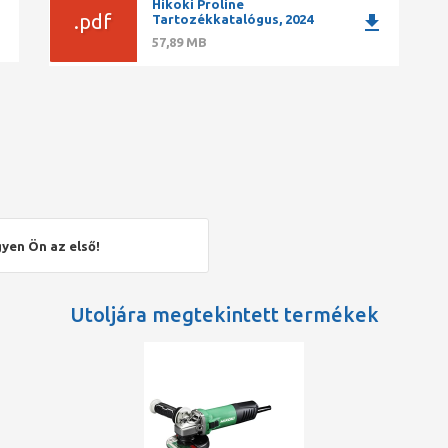
Hikoki Proline
ad
.pdf
download
Tartozékkatalógus, 2024
57,89 MB
yen Ön az első!
Utoljára megtekintett termékek