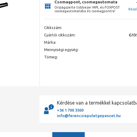
Csomagpont, csomagautomata
Országszerte többezer MPL és FOXPOST
Rész
csomagautomatába és csomagpontra!
Cikkszám:
Gyártói cikkszám:
G13
Márka:
Mennyiségi egység:
Tömeg:
Kérdése van a termékkel kapcsolatb
+36 1 700 3500
info@ferencziepuletgepeszet.hu