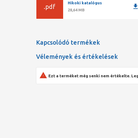
Hikoki katalógus
downlo
.pdf
28,64 MB
Kapcsolódó termékek
Vélemények és értékelések
Ezt a terméket még senki nem értékelte. Leg