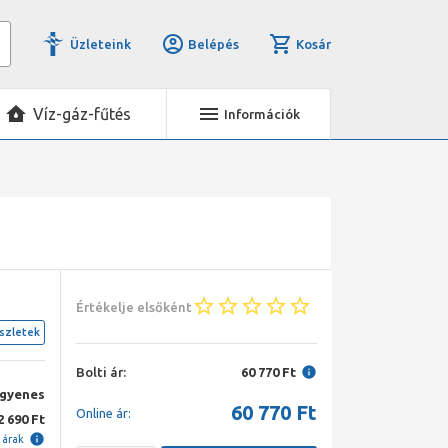
Üzleteink
Belépés
Kosár
Víz-gáz-fűtés
Információk
Értékelje elsőként
szletek
Bolti ár:
60 770 Ft
ngyenes
60 770
Ft
Online ár:
2 690 Ft
i árak