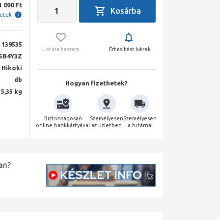
1 090 Ft
letek
139535
Listára teszem
Értesítést kérek
SB4Y3Z
Hikoki
db
Hogyan fizethetek?
5,35 kg
Biztonságosan
Személyesen
Személyesen
online bankkártyával
az üzletben
a futárnál
an?