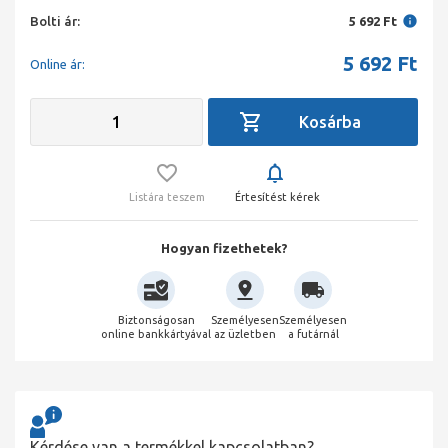
Bolti ár:
5 692 Ft
5 692
Ft
Online ár:
Listára teszem
Értesítést kérek
Hogyan fizethetek?
Biztonságosan
Személyesen
Személyesen
online bankkártyával
az üzletben
a futárnál
Kérdése van a termékkel kapcsolatban?