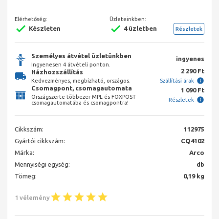
Elérhetőség:
Üzleteinkben:
Készleten
4 üzletben
Részletek
Személyes átvétel üzletünkben
ingyenes
Ingyenesen 4 átvételi ponton.
2 290 Ft
Házhozszállítás
Kedvezményes, megbízható, országos.
Szállítási árak
Csomagpont, csomagautomata
1 090 Ft
Országszerte többezer MPL és FOXPOST
Részletek
csomagautomatába és csomagpontra!
Cikkszám:
112975
Gyártói cikkszám:
CQ4102
Márka:
Arco
Mennyiségi egység:
db
Tömeg:
0,19 kg
1 vélemény