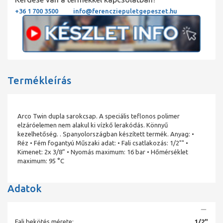
+36 1 700 3500
info@ferencziepuletgepeszet.hu
Termékleírás
Arco Twin dupla sarokcsap. A speciális teflonos polimer
elzáróelemen nem alakul ki vízkő lerakódás. Könnyű
kezelhetőség. . Spanyolországban készített termék. Anyag: •
Réz • Fém fogantyú Műszaki adat: • Fali csatlakozás: 1/2"" •
Kimenet: 2x 3/8” • Nyomás maximum: 16 bar • Hőmérséklet
maximum: 95 °C
Adatok
Fali bekötés mérete:
1/2"