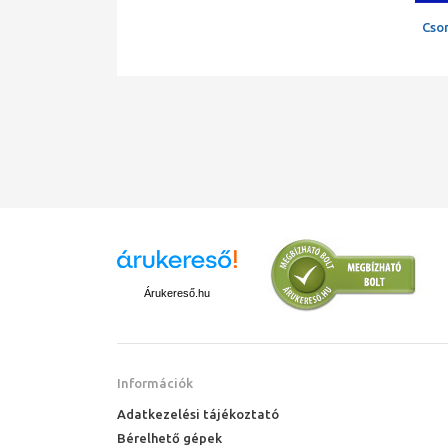
Cso
Árukereső.hu
Információk
Adatkezelési tájékoztató
Bérelhető gépek