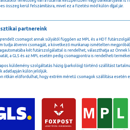
zállításkor lehetőség van a futárnál készpénzben vagy bankkártyával is 
es összeg kerül felszámításra, mivel ez a fizetési mód külön díjjal jár.
sztikai partnereink
rendelt csomagot annak súlyától függően az MPL és a HDT futárszolgála
m tudja átvenni csomagját, a következő munkanap ismételten megpróbálj
gautomatába két futárszolgálattal is rendelhet, választhatja az Önne
atát, a GLS és az MPL esetén pedig csomagpontra is rendelheti termékei
lapos küldemény szolgáltatás házig (parkolóig) történő szállítást tartalm
k adatlapján külön jelöljük.
n ritkán előfordulhat, hogy extrém méretű csomagok szállítása esetén e