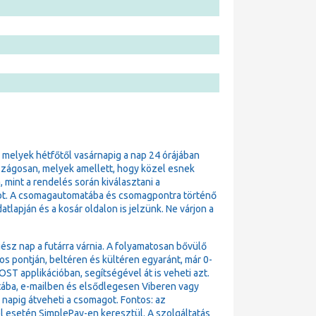
, melyek hétfőtől vasárnapig a nap 24 órájában
szágosan, melyek amellett, hogy közel esnek
 mint a rendelés során kiválasztani a
t. A csomagautomatába és csomagpontra történő
lapján és a kosár oldalon is jelzünk. Ne várjon a
ész nap a futárra várnia. A folyamatosan bővülő
pontján, beltéren és kültéren egyaránt, már 0-
T applikációban, segítségével át is veheti azt.
atába, e-mailben és elsődlegesen Viberen vagy
4 napig átveheti a csomagot. Fontos: az
l esetén SimplePay-en keresztül. A szolgáltatás