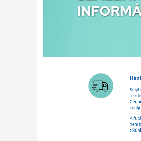
Házh
Segít
rende
Cégün
küldj
A fut
nem t
tőlün