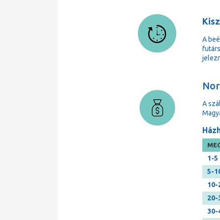
Kisz
A beé
futárs
jelezn
Norm
A szá
Magya
Házh
MEG
1-5
5-1
10-
20-
30-