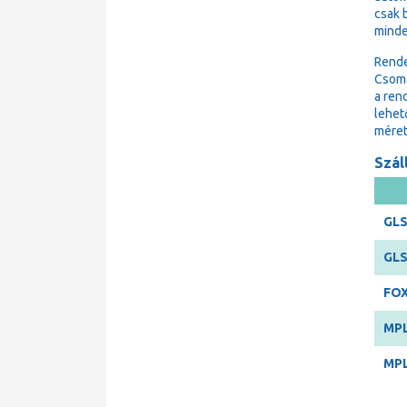
csak 
minde
Rende
Csoma
a ren
lehet
méret
Száll
GLS
GLS
FOX
MPL
MPL