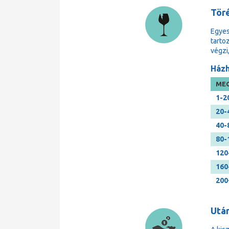
Tör
Egyes
tarto
végzi
Házh
MEG
1-2
20-
40-
80-
120
160
200
Után