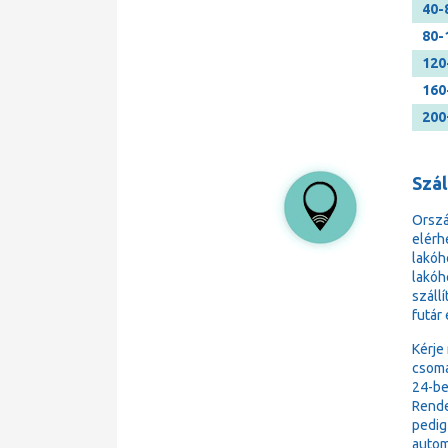
40-
80-
120
160
200
Szá
Orsz
elérh
lakóh
lakóh
száll
futár
Kérje
csoma
24-be
Rende
pedig
autom