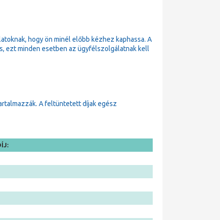
latoknak, hogy ön minél előbb kézhez kaphassa. A
 is, ezt minden esetben az ügyfélszolgálatnak kell
tartalmazzák. A feltüntetett díjak egész
ÍJ: