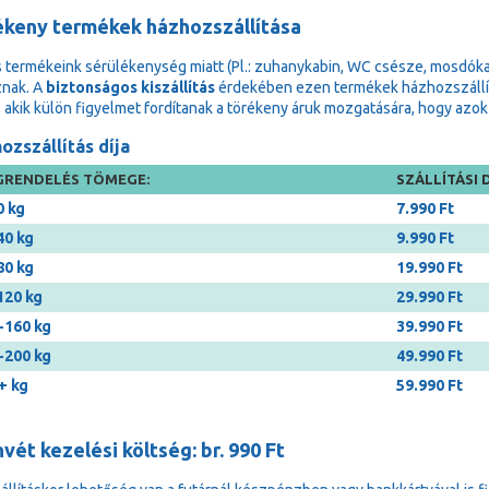
ékeny termékek házhozszállítása
 termékeink sérülékenység miatt (Pl.: zuhanykabin, WC csésze, mosdóka
znak. A
biztonságos kiszállítás
érdekében ezen termékek házhozszállítá
, akik külön figyelmet fordítanak a törékeny áruk mozgatására, hogy a
ozszállítás díja
RENDELÉS TÖMEGE:
SZÁLLÍTÁSI D
0 kg
7.990 Ft
40 kg
9.990 Ft
80 kg
19.990 Ft
120 kg
29.990 Ft
-160 kg
39.990 Ft
-200 kg
49.990 Ft
+ kg
59.990 Ft
vét kezelési költség: br. 990 Ft