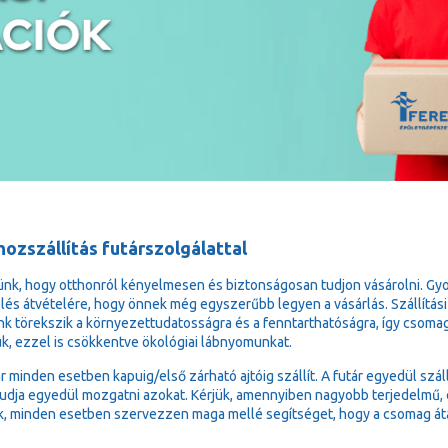
ozszállítás futárszolgálattal
ünk, hogy otthonról kényelmesen és biztonságosan tudjon vásárolni. Gy
lés átvételére, hogy önnek még egyszerűbb legyen a vásárlás. Szállítási
k törekszik a környezettudatosságra és a fenntarthatóságra, így csoma
ük, ezzel is csökkentve ökológiai lábnyomunkat.
ár minden esetben kapuig/első zárható ajtóig szállít. A futár egyedül sz
udja egyedül mozgatni azokat. Kérjük, amennyiben nagyobb terjedelmű, e
k, minden esetben szervezzen maga mellé segítséget, hogy a csomag át