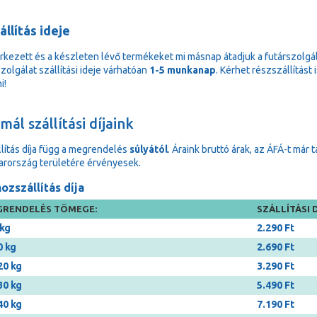
állítás ideje
rkezett és a készleten lévő termékeket mi másnap átadjuk a futárszolgá
zolgálat szállítási ideje várhatóan
1-5 munkanap
. Kérhet részszállítást
i!
ál szállítási díjaink
llítás díja függ a megrendelés
súlyától
. Áraink bruttó árak, az ÁFÁ-t már 
rország területére érvényesek.
ozszállítás díja
RENDELÉS TÖMEGE:
SZÁLLÍTÁSI D
 kg
2.290 Ft
0 kg
2.690 Ft
20 kg
3.290 Ft
30 kg
5.490 Ft
40 kg
7.190 Ft