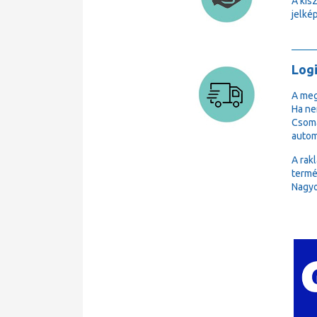
A kis
jelkép
Logi
A meg
Ha ne
Csoma
autom
A rak
termé
Nagyo