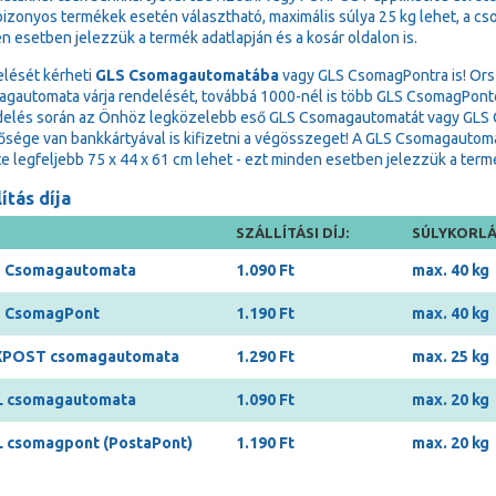
bizonyos termékek esetén választható, maximális súlya 25 kg lehet, a cs
n esetben jelezzük a termék adatlapján és a kosár oldalon is.
lését kérheti
GLS Csomagautomatába
vagy GLS CsomagPontra is! Ors
gautomata várja rendelését, továbbá 1000-nél is több GLS CsomagPonton 
delés során az Önhöz legközelebb eső GLS Csomagautomatát vagy GLS Cs
ősége van bankkártyával is kifizetni a végösszeget! A GLS Csomagauto
e legfeljebb 75 x 44 x 61 cm lehet - ezt minden esetben jelezzük a termék
ítás díja
SZÁLLÍTÁSI DÍJ:
SÚLYKORLÁ
 Csomagautomata
1.090 Ft
max. 40 kg
 CsomagPont
1.190 Ft
max. 40 kg
POST csomagautomata
1.290 Ft
max. 25 kg
 csomagautomata
1.090 Ft
max. 20 kg
 csomagpont (PostaPont)
1.190 Ft
max. 20 kg