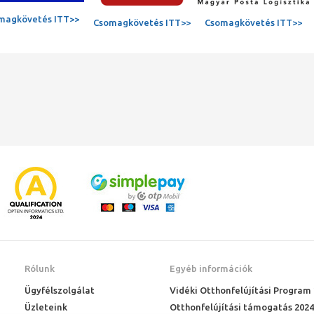
magkövetés ITT>>
Csomagkövetés ITT>>
Csomagkövetés ITT>>
Rólunk
Egyéb információk
Ügyfélszolgálat
Vidéki Otthonfelújítási Program
Üzleteink
Otthonfelújítási támogatás 2024