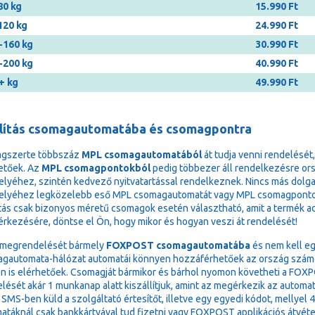
80 kg
15.990 Ft
120 kg
24.990 Ft
-160 kg
30.990 Ft
-200 kg
40.990 Ft
+ kg
49.990 Ft
llítás csomagautomatába és csomagpontra
ágszerte többszáz
MPL csomagautomatából
át tudja venni rendelését
etőek. Az
MPL csomagpontokból
pedig többezer áll rendelkezésre or
elyéhez, szintén kedvező nyitvatartással rendelkeznek. Nincs más dolga,
elyéhez legközelebb eső MPL csomagautomatát vagy MPL csomagponto
ítás csak bizonyos méretű csomagok esetén választható, amit a termék adat
 érkezésére, döntse el Ön, hogy mikor és hogyan veszi át rendelését!
 megrendelését bármely
FOXPOST csomagautomatába
és nem kell eg
gautomata-hálózat automatái könnyen hozzáférhetőek az ország számos 
n is elérhetőek. Csomagját bármikor és bárhol nyomon követheti a FOXPOS
lését akár 1 munkanap alatt kiszállítjuk, amint az megérkezik az autom
 SMS-ben küld a szolgáltató értesítőt, illetve egy egyedi kódot, mellyel 
atáknál csak bankkártyával tud fizetni vagy FOXPOST applikációs átvéte