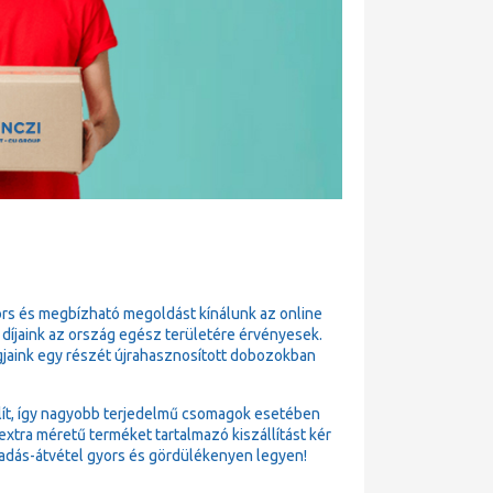
ors és megbízható megoldást kínálunk az online
 díjaink az ország egész területére érvényesek.
gjaink egy részét újrahasznosított dobozokban
állít, így nagyobb terjedelmű csomagok esetében
xtra méretű terméket tartalmazó kiszállítást kér
adás-átvétel gyors és gördülékenyen legyen!