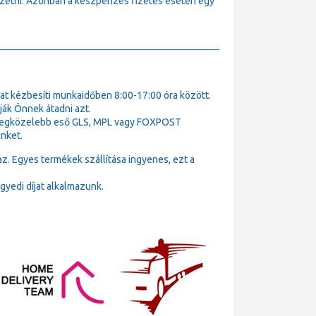
fizetni. Azonban a készpénzes fizetés esetén egy
t kézbesíti munkaidőben 8:00-17:00 óra között.
ák Önnek átadni azt.
k legközelebb eső GLS, MPL vagy FOXPOST
nket.
az. Egyes termékek szállítása ingyenes, ezt a
gyedi díjat alkalmazunk.