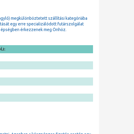
gyló) megkülönböztetett szállítási kategóriába
sát egy erre specializálódott futárszolgálat
zok épségben érkezzenek meg Önhöz.
ÍJ: