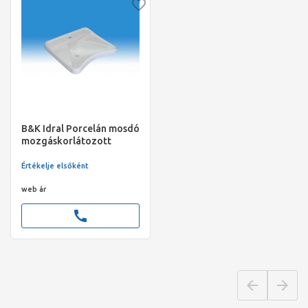
B&K Idral Porcelán mosdó
mozgáskorlátozott
felhasználók részére,
könyökpihentetős
Értékelje elsőként
675x575 mm;
leeresztőszelep, szifon
web ár
call