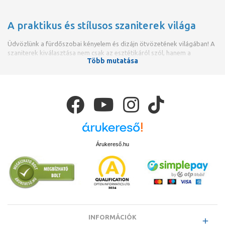
A praktikus és stílusos szaniterek világa
Üdvözlünk a fürdőszobai kényelem és dizájn ötvözetének világában! A
szaniterek kiválasztása nem csak az esztétikáról szól, hanem a
Több mutatása
praktikusságról és a funkcionalitásról is. Az alábbiakban megpróbáltuk
összeszedni, hogyan választhatjuk ki a számunkra tökéletes szanitert
otthonunkba.
Árukereső.hu
INFORMÁCIÓK