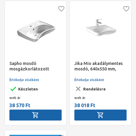
Sapho mosdó
Jika Mio akadálymentes
mosgázkorlátozott
mosdó, 640x550 mm,
felhasználók részére,
csaplyukkal, túlfolyó
59x45,5cm
nélkül középen fúrt
Értékelje elsőként
Értékelje elsőként
Készleten
Rendelésre
web ár
web ár
38 570 Ft
38 018 Ft