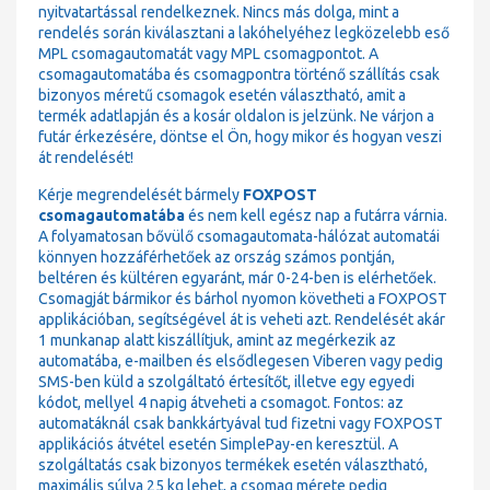
nyitvatartással rendelkeznek. Nincs más dolga, mint a
rendelés során kiválasztani a lakóhelyéhez legközelebb eső
MPL csomagautomatát vagy MPL csomagpontot. A
csomagautomatába és csomagpontra történő szállítás csak
bizonyos méretű csomagok esetén választható, amit a
termék adatlapján és a kosár oldalon is jelzünk. Ne várjon a
futár érkezésére, döntse el Ön, hogy mikor és hogyan veszi
át rendelését!
Kérje megrendelését bármely
FOXPOST
csomagautomatába
és nem kell egész nap a futárra várnia.
A folyamatosan bővülő csomagautomata-hálózat automatái
könnyen hozzáférhetőek az ország számos pontján,
beltéren és kültéren egyaránt, már 0-24-ben is elérhetőek.
Csomagját bármikor és bárhol nyomon követheti a FOXPOST
applikációban, segítségével át is veheti azt. Rendelését akár
1 munkanap alatt kiszállítjuk, amint az megérkezik az
automatába, e-mailben és elsődlegesen Viberen vagy pedig
SMS-ben küld a szolgáltató értesítőt, illetve egy egyedi
kódot, mellyel 4 napig átveheti a csomagot. Fontos: az
automatáknál csak bankkártyával tud fizetni vagy FOXPOST
applikációs átvétel esetén SimplePay-en keresztül. A
szolgáltatás csak bizonyos termékek esetén választható,
maximális súlya 25 kg lehet, a csomag mérete pedig