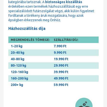
kategóriába tartoznak. A
biztonságos kiszállítás
érdekében ezen termékek házhozszállítását egy erre
specializálódott futárszolgálat végzi, akik külön figyelmet
fordítanak a törékeny áruk mozgatására, hogy azok
épségben érkezzenek meg Önhöz.
Házhozszállítás díja
MEGRENDELÉS TÖMEGE:
SZÁLLÍTÁSI DÍJ:
1-20 kg
7.990 Ft
20-40 kg
9.990 Ft
40-80 kg
19.990 Ft
80-120 kg
29.990 Ft
120-160 kg
39.990 Ft
160-200 kg
49.990 Ft
200+ kg
59.990 Ft