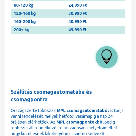
80-120 kg
24.990 Ft
120-160 kg
30.990 Ft
160-200 kg
40.990 Ft
200+ kg
49.990 Ft
Szállítás csomagautomatába és
csomagpontra
Országszerte többszáz
MPL csomagautomatából
át tudja
venni rendelését, melyek hétfőtől vasárnapig a nap 24
órájában elérhetőek. Az
MPL csomagpontokból
pedig
többezer áll rendelkezésre országosan, melyek amellett,
hogy közel esnek lakóhelyéhez, szintén kedvező