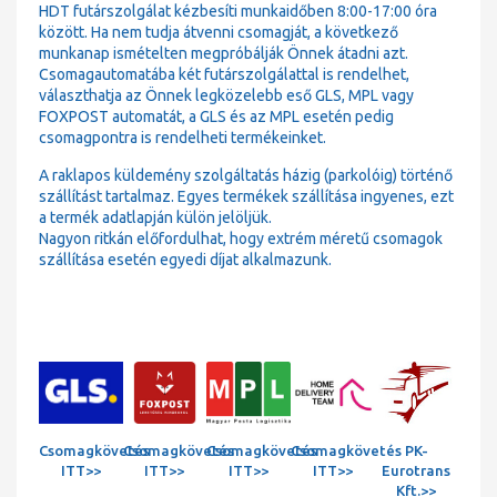
HDT futárszolgálat kézbesíti munkaidőben 8:00-17:00 óra
között. Ha nem tudja átvenni csomagját, a következő
munkanap ismételten megpróbálják Önnek átadni azt.
Csomagautomatába két futárszolgálattal is rendelhet,
választhatja az Önnek legközelebb eső GLS, MPL vagy
FOXPOST automatát, a GLS és az MPL esetén pedig
csomagpontra is rendelheti termékeinket.
A raklapos küldemény szolgáltatás házig (parkolóig) történő
szállítást tartalmaz. Egyes termékek szállítása ingyenes, ezt
a termék adatlapján külön jelöljük.
Nagyon ritkán előfordulhat, hogy extrém méretű csomagok
szállítása esetén egyedi díjat alkalmazunk.
Csomagkövetés
Csomagkövetés
Csomagkövetés
Csomagkövetés
PK-
ITT>>
ITT>>
ITT>>
ITT>>
Eurotrans
Kft.>>