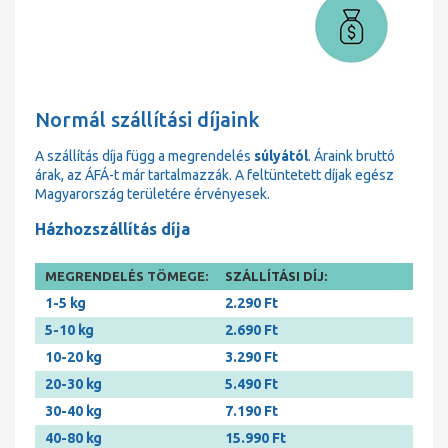
Normál szállítási díjaink
A szállítás díja függ a megrendelés
súlyától
. Áraink bruttó
árak, az ÁFÁ-t már tartalmazzák. A feltüntetett díjak egész
Magyarország területére érvényesek.
Házhozszállítás díja
MEGRENDELÉS TÖMEGE:
SZÁLLÍTÁSI DÍJ:
1-5 kg
2.290 Ft
5-10 kg
2.690 Ft
10-20 kg
3.290 Ft
20-30 kg
5.490 Ft
30-40 kg
7.190 Ft
40-80 kg
15.990 Ft