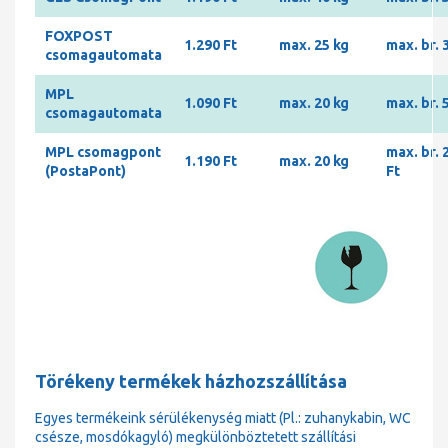
FOXPOST
1.290 Ft
max. 25 kg
max. br. 
csomagautomata
MPL
1.090 Ft
max. 20 kg
max. br. 
csomagautomata
MPL csomagpont
max. br. 
1.190 Ft
max. 20 kg
(PostaPont)
Ft
Törékeny termékek házhozszállítása
Egyes termékeink sérülékenység miatt (Pl.: zuhanykabin, WC
csésze, mosdókagyló) megkülönböztetett szállítási