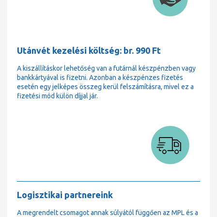
Utánvét kezelési költség: br. 990 Ft
A kiszállításkor lehetőség van a futárnál készpénzben vagy
bankkártyával is fizetni. Azonban a készpénzes fizetés
esetén egy jelképes összeg kerül felszámításra, mivel ez a
fizetési mód külön díjjal jár.
Logisztikai partnereink
A megrendelt csomagot annak súlyától függően az MPL és a