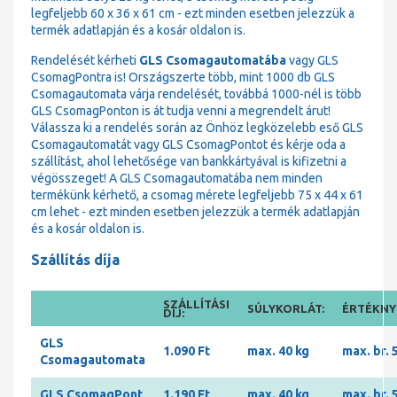
legfeljebb 60 x 36 x 61 cm - ezt minden esetben jelezzük a
termék adatlapján és a kosár oldalon is.
Rendelését kérheti
GLS Csomagautomatába
vagy GLS
CsomagPontra is! Országszerte több, mint 1000 db GLS
Csomagautomata várja rendelését, továbbá 1000-nél is több
GLS CsomagPonton is át tudja venni a megrendelt árut!
Válassza ki a rendelés során az Önhöz legközelebb eső GLS
Csomagautomatát vagy GLS CsomagPontot és kérje oda a
szállítást, ahol lehetősége van bankkártyával is kifizetni a
végösszeget! A GLS Csomagautomatába nem minden
termékünk kérhető, a csomag mérete legfeljebb 75 x 44 x 61
cm lehet - ezt minden esetben jelezzük a termék adatlapján
és a kosár oldalon is.
Szállítás díja
SZÁLLÍTÁSI
SÚLYKORLÁT:
ÉRTÉKNYI
DÍJ:
GLS
1.090 Ft
max. 40 kg
max. br. 
Csomagautomata
GLS CsomagPont
1.190 Ft
max. 40 kg
max. br. 