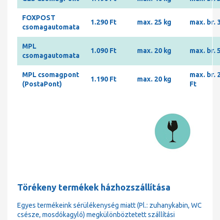
FOXPOST
1.290 Ft
max. 25 kg
max. br. 
csomagautomata
MPL
1.090 Ft
max. 20 kg
max. br. 
csomagautomata
MPL csomagpont
max. br. 
1.190 Ft
max. 20 kg
(PostaPont)
Ft
Törékeny termékek házhozszállítása
Egyes termékeink sérülékenység miatt (Pl.: zuhanykabin, WC
csésze, mosdókagyló) megkülönböztetett szállítási