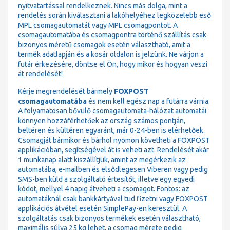
nyitvatartással rendelkeznek. Nincs más dolga, mint a
rendelés során kiválasztani a lakóhelyéhez legközelebb eső
MPL csomagautomatát vagy MPL csomagpontot. A
csomagautomatába és csomagpontra történő szállítás csak
bizonyos méretű csomagok esetén választható, amit a
termék adatlapján és a kosár oldalon is jelzünk. Ne várjon a
futár érkezésére, döntse el Ön, hogy mikor és hogyan veszi
át rendelését!
Kérje megrendelését bármely
FOXPOST
csomagautomatába
és nem kell egész nap a futárra várnia.
A folyamatosan bővülő csomagautomata-hálózat automatái
könnyen hozzáférhetőek az ország számos pontján,
beltéren és kültéren egyaránt, már 0-24-ben is elérhetőek.
Csomagját bármikor és bárhol nyomon követheti a FOXPOST
applikációban, segítségével át is veheti azt. Rendelését akár
1 munkanap alatt kiszállítjuk, amint az megérkezik az
automatába, e-mailben és elsődlegesen Viberen vagy pedig
SMS-ben küld a szolgáltató értesítőt, illetve egy egyedi
kódot, mellyel 4 napig átveheti a csomagot. Fontos: az
automatáknál csak bankkártyával tud fizetni vagy FOXPOST
applikációs átvétel esetén SimplePay-en keresztül. A
szolgáltatás csak bizonyos termékek esetén választható,
maximális súlya 25 kg lehet, a csomag mérete pedig