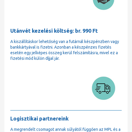
Utánvét kezelési költség: br. 990 Ft
A kiszállításkor lehetőség van a futárnál készpénzben vagy
bankkártyával is fizetni. Azonban a készpénzes fizetés
esetén egy jelképes összeg kerül felszámításra, mivel ez a
fizetési mód külön díjjal jár.
Logisztikai partnereink
A megrendelt csomagot annak súlyától függően az MPL és a