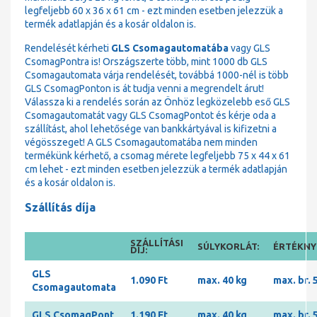
legfeljebb 60 x 36 x 61 cm - ezt minden esetben jelezzük a
termék adatlapján és a kosár oldalon is.
Rendelését kérheti
GLS Csomagautomatába
vagy GLS
CsomagPontra is! Országszerte több, mint 1000 db GLS
Csomagautomata várja rendelését, továbbá 1000-nél is több
GLS CsomagPonton is át tudja venni a megrendelt árut!
Válassza ki a rendelés során az Önhöz legközelebb eső GLS
Csomagautomatát vagy GLS CsomagPontot és kérje oda a
szállítást, ahol lehetősége van bankkártyával is kifizetni a
végösszeget! A GLS Csomagautomatába nem minden
termékünk kérhető, a csomag mérete legfeljebb 75 x 44 x 61
cm lehet - ezt minden esetben jelezzük a termék adatlapján
és a kosár oldalon is.
Szállítás díja
SZÁLLÍTÁSI
SÚLYKORLÁT:
ÉRTÉKNYI
DÍJ:
GLS
1.090 Ft
max. 40 kg
max. br. 
Csomagautomata
GLS CsomagPont
1.190 Ft
max. 40 kg
max. br. 