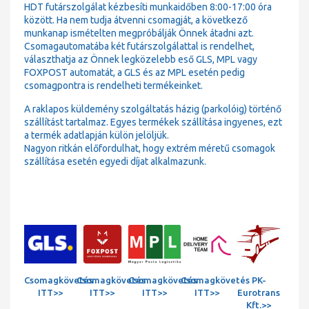
HDT futárszolgálat kézbesíti munkaidőben 8:00-17:00 óra
között. Ha nem tudja átvenni csomagját, a következő
munkanap ismételten megpróbálják Önnek átadni azt.
Csomagautomatába két futárszolgálattal is rendelhet,
választhatja az Önnek legközelebb eső GLS, MPL vagy
FOXPOST automatát, a GLS és az MPL esetén pedig
csomagpontra is rendelheti termékeinket.
A raklapos küldemény szolgáltatás házig (parkolóig) történő
szállítást tartalmaz. Egyes termékek szállítása ingyenes, ezt
a termék adatlapján külön jelöljük.
Nagyon ritkán előfordulhat, hogy extrém méretű csomagok
szállítása esetén egyedi díjat alkalmazunk.
Csomagkövetés
Csomagkövetés
Csomagkövetés
Csomagkövetés
PK-
ITT>>
ITT>>
ITT>>
ITT>>
Eurotrans
Kft.>>