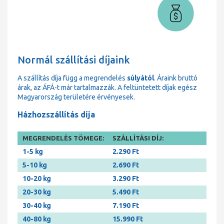
Normál szállítási díjaink
A szállítás díja függ a megrendelés
súlyától
. Áraink bruttó
árak, az ÁFÁ-t már tartalmazzák. A feltüntetett díjak egész
Magyarország területére érvényesek.
Házhozszállítás díja
MEGRENDELÉS TÖMEGE:
SZÁLLÍTÁSI DÍJ:
1-5 kg
2.290 Ft
5-10 kg
2.690 Ft
10-20 kg
3.290 Ft
20-30 kg
5.490 Ft
30-40 kg
7.190 Ft
40-80 kg
15.990 Ft