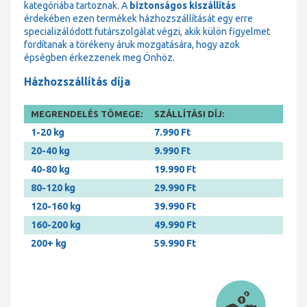
kategóriába tartoznak. A
biztonságos kiszállítás
érdekében ezen termékek házhozszállítását egy erre
specializálódott futárszolgálat végzi, akik külön figyelmet
fordítanak a törékeny áruk mozgatására, hogy azok
épségben érkezzenek meg Önhöz.
Házhozszállítás díja
MEGRENDELÉS TÖMEGE:
SZÁLLÍTÁSI DÍJ:
1-20 kg
7.990 Ft
20-40 kg
9.990 Ft
40-80 kg
19.990 Ft
80-120 kg
29.990 Ft
120-160 kg
39.990 Ft
160-200 kg
49.990 Ft
200+ kg
59.990 Ft