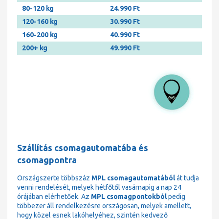
80-120 kg
24.990 Ft
120-160 kg
30.990 Ft
160-200 kg
40.990 Ft
200+ kg
49.990 Ft
Szállítás csomagautomatába és
csomagpontra
Országszerte többszáz
MPL csomagautomatából
át tudja
venni rendelését, melyek hétfőtől vasárnapig a nap 24
órájában elérhetőek. Az
MPL csomagpontokból
pedig
többezer áll rendelkezésre országosan, melyek amellett,
hogy közel esnek lakóhelyéhez, szintén kedvező