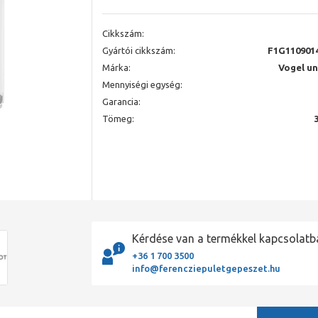
Cikkszám:
Gyártói cikkszám:
F1G110901
Márka:
Vogel u
Mennyiségi egység:
Garancia:
Tömeg:
Kérdése van a termékkel kapcsolatb
+36 1 700 3500
info@ferencziepuletgepeszet.hu