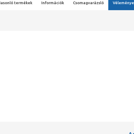
Hasonló termékek
Információk
Csomagvarázsló
Véleménye