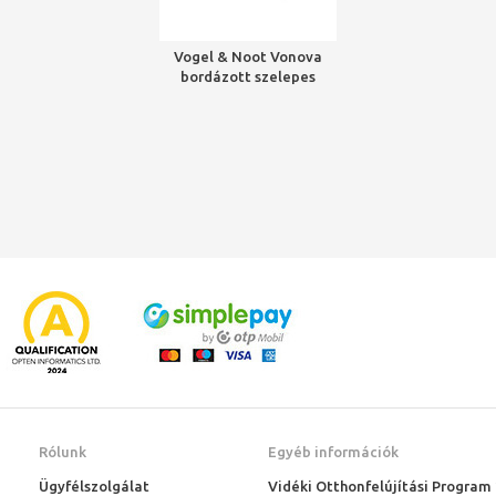
Vogel & Noot Vonova
bordázott szelepes
radiátor, 11KV H=900
L=1400, jobbos
Rólunk
Egyéb információk
Ügyfélszolgálat
Vidéki Otthonfelújítási Program