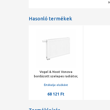
Hasonló termékek
Vogel & Noot Vonova
bordázott szelepes radiátor,
11KV H=900 L=1400, balos
Értékelje elsőként
68 121 Ft