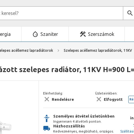
ergia
Szaniter
Szerszámok
elepes acéllemez lapradiátorok
Szelepes acéllemez lapradiátorok, 11KV
zott szelepes radiátor, 11KV H=900 L=
Elérhetőség:
Üzleteinkben:
Rendelésre
Elfogyott
Ré
Személyes átvétel üzletünkben
i
Ingyenesen 4 átvételi ponton.
Házhozszállítás
Kedvezményes, megbízható, országos.
Szállítás