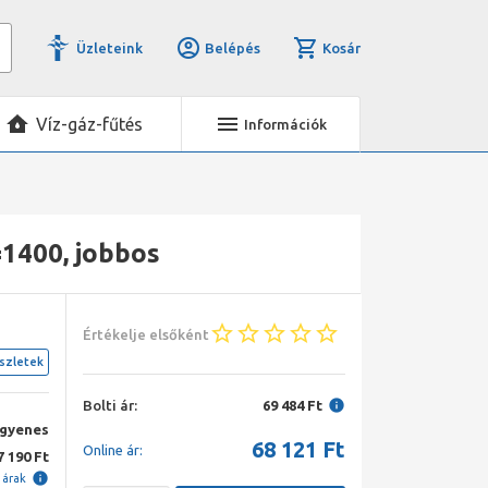
Üzleteink
Belépés
Kosár
Víz-gáz-fűtés
Információk
1400, jobbos
Értékelje elsőként
szletek
Bolti ár:
69 484 Ft
ngyenes
68 121
Ft
Online ár:
7 190 Ft
i árak