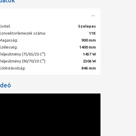
datok
Kivitel:
Szelepes
Konvektorlemezek száma:
11K
Magasság:
900 mm
Szélesség:
1400 mm
Teljesítmény (75/65/20 C°):
1457 W
Teljesítmény (90/70/20 C°):
2306 W
Kötéstávolság:
846 mm
ideó