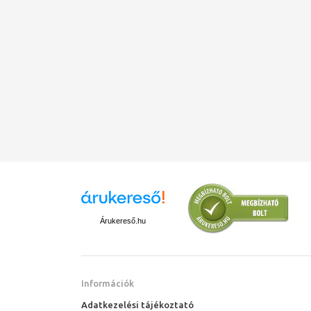
Árukereső.hu
Információk
Adatkezelési tájékoztató