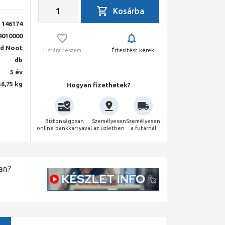
146174
4010000
nd Noot
Listára teszem
Értesítést kérek
db
5 év
36,75 kg
Hogyan fizethetek?
Biztonságosan
Személyesen
Személyesen
online bankkártyával
az üzletben
a futárnál
an?