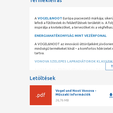
Termékleírás
A
VOGEL&NOOT
Európa piacvezető márkája; sikerük
lefedi a fűtőtestek és felületfűtések területét is. A 
inspirálja a kivitelezőket, a tervezőket és a végfelhas
ENERGIAHATÉKONYSÁG MINT VEZÉRFONAL
A VOGEL&NOOT az innováció úttörőjeként jövőorientá
minőségű termékeket kínál – a komfortos hőérzetet é
tartva.
VONOVA SZELEPES LAPRADIÁTOROK KLASSZIK
T
A többfunkciós fűtőtest előnyös a magas fokú felhasz
iránt továbbra is magas a kereslet. Univerzálisan al
Letöltések
Ez nagy rugalmasságot kínál.
ELŐNYE:
Vogel und Noot Vonova -
.pdf
downlo
Műszaki információk
A szelepes fűtőtestek hosszú élettartamukkal, gyor
ki, anélkül, hogy az alacsony energiafogyasztás hátté
26,76 MB
A Vogel & Noot szelepes radiátor formatervezett fű
meg, és valamennyi gyártási helyen ISO-tanúsítvánnya