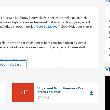
A
 kulcsa a hatékony innováció és a széles termékkínálat, mely
folyamatos fejlesztések és termékek változatos designja egyaránt
ználókat is, ebben rejlik a
VOGEL&NOOT
több évtizedes sikere.
lt koncepciókat valósít meg, hatékony hőleadású és kiváló
s a fenntartható fejlődés szempontjait egyaránt szem előtt
US ÉS SOKOLDALÚ
öbb mutatása
V
nálhatóságával, és bizonyítja, hogy a klasszikus formatervezés
kalmazható, csatlakoztatható szelepes és kompakt fűtőtestként.
Vogel und Noot Vonova - Kv-
.pdf
ad
download
érték táblázat
s szabályozhatóságukkal és magas fűtőteljesítményükkel tűnnek
rbe szorulna.
174,7 KB
tőteste számos nemzetközileg elismert minőségi normának felel
l rendelkeznek a gyártási folyamatok. Ezen felül elismert európai