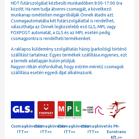
HDT futárszolgálat kézbesíti munkaidőben 8:00-17:00 óra
között. Ha nem tudja átvenni csomagját, a következő
munkanap ismételten megpróbálják Önnek átadni azt.
Csomagautomatába két futárszolgálattal is rendelhet,
választhatja az Önnek legközelebb eső GLS, MPL vagy
FOXPOST automatát, a GLS és az MPL esetén pedig
csomagpontra is rendelheti termékeinket.
A raklapos küldemény szolgáltatás házig (parkolóig) történő
szállítást tartalmaz. Egyes termékek szállítása ingyenes, ezt
a termék adatlapján külön jelöljük.
Nagyon ritkán előfordulhat, hogy extrém méretű csomagok
szállítása esetén egyedi díjat alkalmazunk.
Csomagkövetés
Csomagkövetés
Csomagkövetés
Csomagkövetés
PK-
ITT>>
ITT>>
ITT>>
ITT>>
Eurotrans
Kft.>>