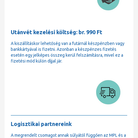
Utánvét kezelési költség: br. 990 Ft
A kiszállításkor lehetőség van a futárnál készpénzben vagy
bankkártyával is fizetni. Azonban a készpénzes fizetés
esetén egy jelképes összeg kerül felszámításra, mivel ez a
fizetési mód külön díjjal jár.
Logisztikai partnereink
A megrendelt csomagot annak súlyától függően az MPL és a