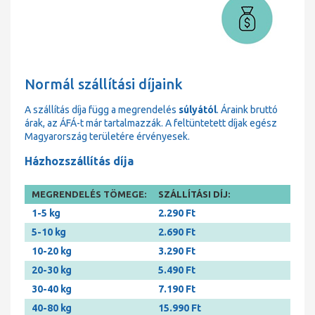
Normál szállítási díjaink
A szállítás díja függ a megrendelés
súlyától
. Áraink bruttó
árak, az ÁFÁ-t már tartalmazzák. A feltüntetett díjak egész
Magyarország területére érvényesek.
Házhozszállítás díja
MEGRENDELÉS TÖMEGE:
SZÁLLÍTÁSI DÍJ:
1-5 kg
2.290 Ft
5-10 kg
2.690 Ft
10-20 kg
3.290 Ft
20-30 kg
5.490 Ft
30-40 kg
7.190 Ft
40-80 kg
15.990 Ft