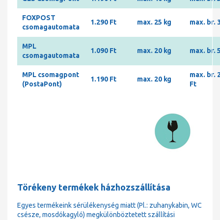
FOXPOST
1.290 Ft
max. 25 kg
max. br. 
csomagautomata
MPL
1.090 Ft
max. 20 kg
max. br. 
csomagautomata
MPL csomagpont
max. br. 
1.190 Ft
max. 20 kg
(PostaPont)
Ft
Törékeny termékek házhozszállítása
Egyes termékeink sérülékenység miatt (Pl.: zuhanykabin, WC
csésze, mosdókagyló) megkülönböztetett szállítási