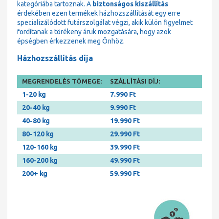
kategóriába tartoznak. A
biztonságos kiszállítás
érdekében ezen termékek házhozszállítását egy erre
specializálódott futárszolgálat végzi, akik külön figyelmet
fordítanak a törékeny áruk mozgatására, hogy azok
épségben érkezzenek meg Önhöz.
Házhozszállítás díja
MEGRENDELÉS TÖMEGE:
SZÁLLÍTÁSI DÍJ:
1-20 kg
7.990 Ft
20-40 kg
9.990 Ft
40-80 kg
19.990 Ft
80-120 kg
29.990 Ft
120-160 kg
39.990 Ft
160-200 kg
49.990 Ft
200+ kg
59.990 Ft