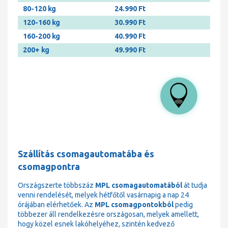
80-120 kg
24.990 Ft
120-160 kg
30.990 Ft
160-200 kg
40.990 Ft
200+ kg
49.990 Ft
Szállítás csomagautomatába és
csomagpontra
Országszerte többszáz
MPL csomagautomatából
át tudja
venni rendelését, melyek hétfőtől vasárnapig a nap 24
órájában elérhetőek. Az
MPL csomagpontokból
pedig
többezer áll rendelkezésre országosan, melyek amellett,
hogy közel esnek lakóhelyéhez, szintén kedvező