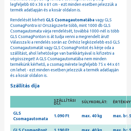
legfeljebb 60 x 36 x 61 cm - ezt minden esetben jelezzük a
termék adatlapján és a kosár oldalon is.
Rendelését kérheti
GLS Csomagautomatába
vagy GLS
CsomagPontra is! Országszerte több, mint 1000 db GLS
Csomagautomata várja rendelését, továbbá 1000-nél is több
GLS CsomagPonton is át tudja venni a megrendelt árut!
Válassza ki a rendelés során az Önhöz legközelebb eső GLS
Csomagautomatát vagy GLS CsomagPontot és kérje oda a
szállítást, ahol lehetősége van bankkártyával is kifizetni a
végösszeget! A GLS Csomagautomatába nem minden
termékünk kérhető, a csomag mérete legfeljebb 75 x 44 x 61
cm lehet - ezt minden esetben jelezzük a termék adatlapján
és a kosár oldalon is.
Szállítás díja
SZÁLLÍTÁSI
SÚLYKORLÁT:
ÉRTÉKNYI
DÍJ:
GLS
1.090 Ft
max. 40 kg
max. br. 
Csomagautomata
GLS CsomagPont
1.190 Ft
max. 40 kg
max. br. 