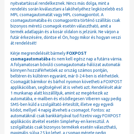
nyitvatartással rendelkeznek. Nincs más dolga, mint a
rendelés során kiválasztani a lakóhelyéhez legközelebb eső
MPL csomagautomatát vagy MPL csomagpontot. A
csomagautomatába és csomagpontra történő szállítás csak
bizonyos méretű csomagok esetén választható, amit a
termék adatlapján és a kosár oldalon is jelzünk. Ne várjon a
futár érkezésére, döntse el Ön, hogy mikor és hogyan veszi
át rendelését!
Kérje megrendelését bármely
FOXPOST
csomagautomatába
és nem kell egész nap a futárra várnia.
A folyamatosan bővülő csomagautomata-hálózat automatái
könnyen hozzáférhetőek az ország számos pontján,
beltéren és kültéren egyaránt, már 0-24-ben is elérhetőek.
Csomagját bármikor és bárhol nyomon követheti a FOXPOST
applikációban, segítségével át is veheti azt. Rendelését akár
1 munkanap alatt kiszállítjuk, amint az megérkezik az
automatába, e-mailben és elsődlegesen Viberen vagy pedig
SMS-ben küld a szolgáltató értesítőt, illetve egy egyedi
kódot, mellyel 4 napig átveheti a csomagot. Fontos: az
automatáknál csak bankkártyával tud fizetni vagy FOXPOST
applikációs átvétel esetén SimplePay-en keresztül. A
szolgáltatás csak bizonyos termékek esetén választható,
maximális súlya 25 kg lehet, a csomag mérete pedig