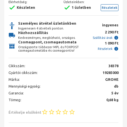
Elérhetőség:
Üzleteinkben:
Készleten
1 üzletben
Részletek
Személyes átvétel üzletünkben
ingyenes
Ingyenesen 4 átvételi ponton.
2 290 Ft
Házhozszállítás
Kedvezményes, megbízható, országos.
Szállítási árak
Csomagpont, csomagautomata
1 090 Ft
Országszerte többezer MPL és FOXPOST
Részletek
csomagautomatába és csomagpontra!
Cikkszám:
38378
Gyártói cikkszám:
19285000
Márka:
GROHE
Mennyiségi egység:
db
Garancia:
5 év
Tömeg:
0,68 kg
Értékelje elsőként