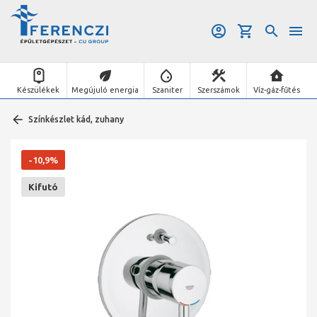
Készülékek
Megújuló energia
Szaniter
Szerszámok
Víz-gáz-fűtés
Színkészlet kád, zuhany
-10,9%
Kifutó