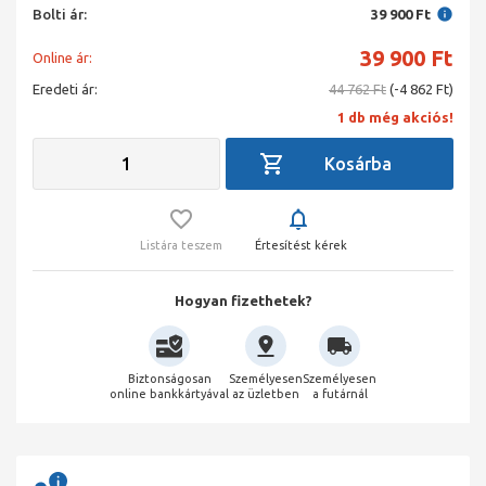
Bolti ár:
39 900 Ft
39 900
Ft
Online ár:
Eredeti ár:
44 762 Ft
(-4 862 Ft)
1 db még akciós!
Listára teszem
Értesítést kérek
Hogyan fizethetek?
Biztonságosan
Személyesen
Személyesen
online bankkártyával
az üzletben
a futárnál