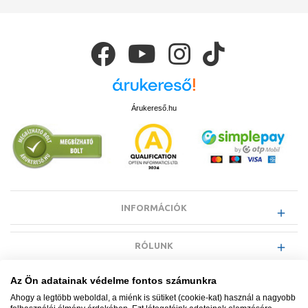
Árukereső.hu
INFORMÁCIÓK
RÓLUNK
Az Ön adatainak védelme fontos számunkra
EGYÉB INFORMÁCIÓK
Ahogy a legtöbb weboldal, a miénk is sütiket (cookie-kat) használ a nagyobb