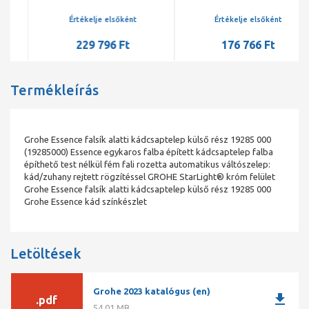
csaptelep Smartcontrol
csaptelep Smartcontrol
vezérléssel, SuperSteel
vezérléssel, króm színben
Értékelje elsőként
Értékelje elsőként
229 796 Ft
176 766 Ft
Termékleírás
Grohe Essence falsík alatti kádcsaptelep külső rész 19285 000
(19285000) Essence egykaros falba épített kádcsaptelep falba
építhető test nélkül fém fali rozetta automatikus váltószelep:
kád/zuhany rejtett rögzítéssel GROHE StarLight® króm felület
Grohe Essence falsík alatti kádcsaptelep külső rész 19285 000
Grohe Essence kád színkészlet
Letöltések
Grohe 2023 katalógus (en)
download
.pdf
54,01 MB