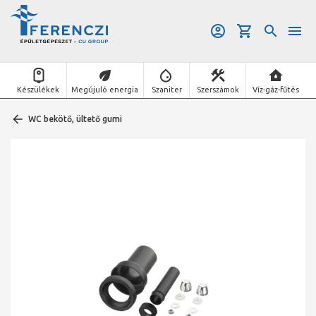
Készülékek
Megújuló energia
Szaniter
Szerszámok
Víz-gáz-fűtés
WC bekötő, ültető gumi