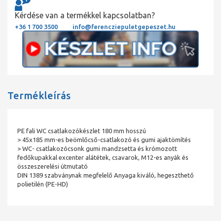
Kérdése van a termékkel kapcsolatban?
+36 1 700 3500
info@ferencziepuletgepeszet.hu
Termékleírás
PE fali WC csatlakozókészlet 180 mm hosszú
> 45x185 mm-es beömlőcső-csatlakozó és gumi ajaktömítés
> WC- csatlakozócsonk gumi mandzsetta és krómozott
fedőkupakkal excenter alátétek, csavarok, M12-es anyák és
összeszerelési útmutató
DIN 1389 szabványnak megfelelő Anyaga kiváló, hegeszthető
polietilén (PE-HD)