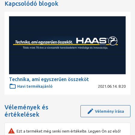
Kapcsolódó blogok
Technika, ami egyszerűen összeköt
Havi termékajánló
2021.06.14. 8:20
Vélemények és
Vélemény írása
értékelések
Ezt a terméket még senki nem értékelte. Legyen Ön az első!