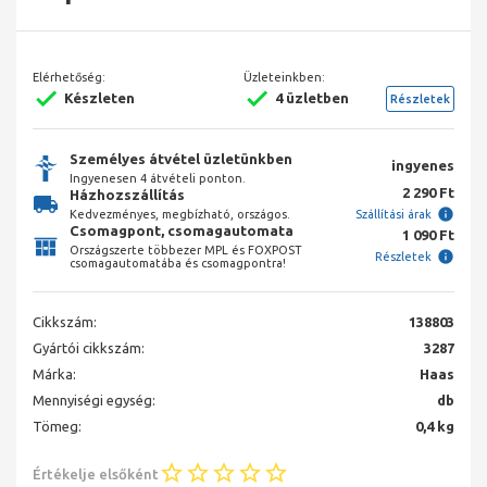
Elérhetőség:
Üzleteinkben:
Készleten
4 üzletben
Részletek
Személyes átvétel üzletünkben
ingyenes
Ingyenesen 4 átvételi ponton.
2 290 Ft
Házhozszállítás
Kedvezményes, megbízható, országos.
Szállítási árak
Csomagpont, csomagautomata
1 090 Ft
Országszerte többezer MPL és FOXPOST
Részletek
csomagautomatába és csomagpontra!
Cikkszám:
138803
Gyártói cikkszám:
3287
Márka:
Haas
Mennyiségi egység:
db
Tömeg:
0,4 kg
Értékelje elsőként