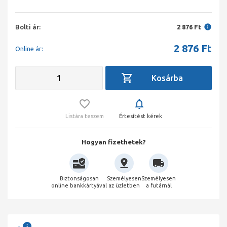
Bolti ár:
2 876 Ft
2 876
Ft
Online ár:
Listára teszem
Értesítést kérek
Hogyan fizethetek?
Biztonságosan
Személyesen
Személyesen
online bankkártyával
az üzletben
a futárnál