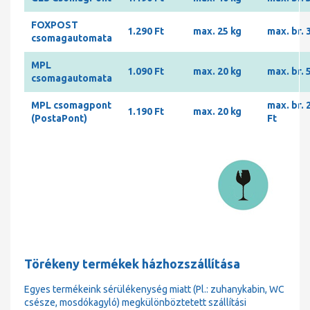
FOXPOST
1.290 Ft
max. 25 kg
max. br. 
csomagautomata
MPL
1.090 Ft
max. 20 kg
max. br. 
csomagautomata
MPL csomagpont
max. br. 
1.190 Ft
max. 20 kg
(PostaPont)
Ft
Törékeny termékek házhozszállítása
Egyes termékeink sérülékenység miatt (Pl.: zuhanykabin, WC
csésze, mosdókagyló) megkülönböztetett szállítási