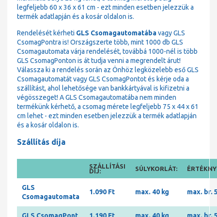
legfeljebb 60 x 36 x 61 cm - ezt minden esetben jelezzük a
termék adatlapján és a kosár oldalon is.
Rendelését kérheti
GLS Csomagautomatába
vagy GLS
CsomagPontra is! Országszerte több, mint 1000 db GLS
Csomagautomata várja rendelését, továbbá 1000-nél is több
GLS CsomagPonton is át tudja venni a megrendelt árut!
Válassza ki a rendelés során az Önhöz legközelebb eső GLS
Csomagautomatát vagy GLS CsomagPontot és kérje oda a
szállítást, ahol lehetősége van bankkártyával is kifizetni a
végösszeget! A GLS Csomagautomatába nem minden
termékünk kérhető, a csomag mérete legfeljebb 75 x 44 x 61
cm lehet - ezt minden esetben jelezzük a termék adatlapján
és a kosár oldalon is.
Szállítás díja
SZÁLLÍTÁSI
SÚLYKORLÁT:
ÉRTÉKNYI
DÍJ:
GLS
1.090 Ft
max. 40 kg
max. br. 
Csomagautomata
GLS CsomagPont
1.190 Ft
max. 40 kg
max. br. 