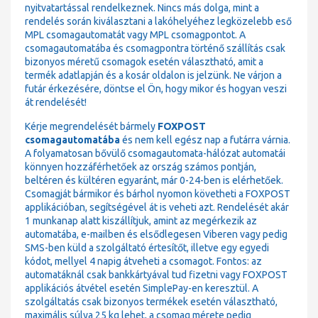
nyitvatartással rendelkeznek. Nincs más dolga, mint a
rendelés során kiválasztani a lakóhelyéhez legközelebb eső
MPL csomagautomatát vagy MPL csomagpontot. A
csomagautomatába és csomagpontra történő szállítás csak
bizonyos méretű csomagok esetén választható, amit a
termék adatlapján és a kosár oldalon is jelzünk. Ne várjon a
futár érkezésére, döntse el Ön, hogy mikor és hogyan veszi
át rendelését!
Kérje megrendelését bármely
FOXPOST
csomagautomatába
és nem kell egész nap a futárra várnia.
A folyamatosan bővülő csomagautomata-hálózat automatái
könnyen hozzáférhetőek az ország számos pontján,
beltéren és kültéren egyaránt, már 0-24-ben is elérhetőek.
Csomagját bármikor és bárhol nyomon követheti a FOXPOST
applikációban, segítségével át is veheti azt. Rendelését akár
1 munkanap alatt kiszállítjuk, amint az megérkezik az
automatába, e-mailben és elsődlegesen Viberen vagy pedig
SMS-ben küld a szolgáltató értesítőt, illetve egy egyedi
kódot, mellyel 4 napig átveheti a csomagot. Fontos: az
automatáknál csak bankkártyával tud fizetni vagy FOXPOST
applikációs átvétel esetén SimplePay-en keresztül. A
szolgáltatás csak bizonyos termékek esetén választható,
maximális súlya 25 kg lehet, a csomag mérete pedig