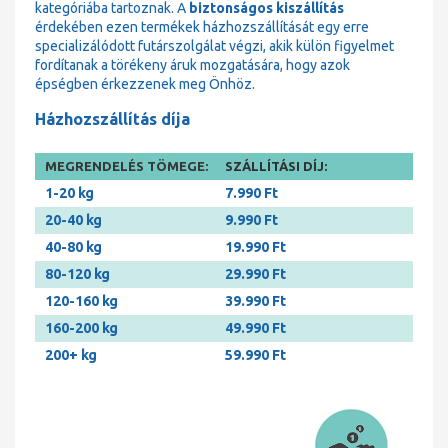
kategóriába tartoznak. A
biztonságos kiszállítás
érdekében ezen termékek házhozszállítását egy erre
specializálódott futárszolgálat végzi, akik külön figyelmet
fordítanak a törékeny áruk mozgatására, hogy azok
épségben érkezzenek meg Önhöz.
Házhozszállítás díja
MEGRENDELÉS TÖMEGE:
SZÁLLÍTÁSI DÍJ:
1-20 kg
7.990 Ft
20-40 kg
9.990 Ft
40-80 kg
19.990 Ft
80-120 kg
29.990 Ft
120-160 kg
39.990 Ft
160-200 kg
49.990 Ft
200+ kg
59.990 Ft