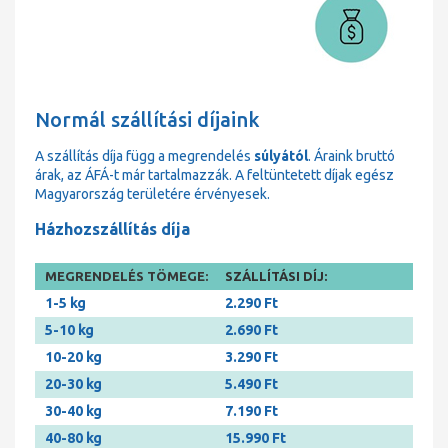
Normál szállítási díjaink
A szállítás díja függ a megrendelés
súlyától
. Áraink bruttó
árak, az ÁFÁ-t már tartalmazzák. A feltüntetett díjak egész
Magyarország területére érvényesek.
Házhozszállítás díja
MEGRENDELÉS TÖMEGE:
SZÁLLÍTÁSI DÍJ:
1-5 kg
2.290 Ft
5-10 kg
2.690 Ft
10-20 kg
3.290 Ft
20-30 kg
5.490 Ft
30-40 kg
7.190 Ft
40-80 kg
15.990 Ft