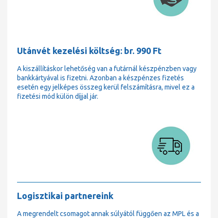
Utánvét kezelési költség: br. 990 Ft
A kiszállításkor lehetőség van a futárnál készpénzben vagy
bankkártyával is fizetni. Azonban a készpénzes fizetés
esetén egy jelképes összeg kerül felszámításra, mivel ez a
fizetési mód külön díjjal jár.
Logisztikai partnereink
A megrendelt csomagot annak súlyától függően az MPL és a