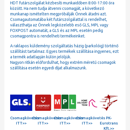
HDT futárszolgálat kézbesíti munkaidőben 8:00-17:00 óra
között. Ha nem tudja átvenni csomagját, a következő
munkanap ismételten megpróbálják Önnek átadni azt.
Csomagautomatába két futárszolgálattal is rendelhet,
választhatja az Önnek legközelebb eső GLS, MPL vagy
FOXPOST automatát, a GLS és az MPL esetén pedig
csomagpontra is rendelheti termékeinket.
A raklapos küldemény szolgáltatás házig (parkolóig) történő
szállítást tartalmaz. Egyes termékek szállítása ingyenes, ezt
a termék adatlapján külön jelöljük.
Nagyon ritkán előfordulhat, hogy extrém méretű csomagok
szállítása esetén egyedi díjat alkalmazunk.
Csomagkövetés
Csomagkövetés
Csomagkövetés
Csomagkövetés
PK-
ITT>>
ITT>>
ITT>>
ITT>>
Eurotrans
Kft.>>