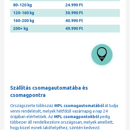
80-120 kg
24.990 Ft
120-160 kg
30.990 Ft
160-200 kg
40.990 Ft
200+ kg
49.990 Ft
Szállítás csomagautomatába és
csomagpontra
Országszerte többszáz
MPL csomagautomatából
át tudja
venni rendelését, melyek hétfőtől vasárnapig a nap 24
órájában elérhetőek. Az
MPL csomagpontokból
pedig
többezer áll rendelkezésre országosan, melyek amellett,
hogy közel esnek lakóhelyéhez, szintén kedvező