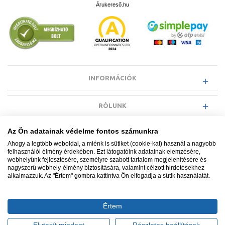
Árukereső.hu
INFORMÁCIÓK
RÓLUNK
Az Ön adatainak védelme fontos számunkra
EGYÉB INFORMÁCIÓK
Ahogy a legtöbb weboldal, a miénk is sütiket (cookie-kat) használ a nagyobb
felhasználói élmény érdekében. Ezt látogatóink adatainak elemzésére,
webhelyünk fejlesztésére, személyre szabott tartalom megjelenítésére és
VÁSÁRLÓI INFORMÁCIÓK
nagyszerű webhely-élmény biztosítására, valamint célzott hirdetésekhez
alkalmazzuk. Az "Értem" gombra kattintva Ön elfogadja a sütik használatát.
Értem
Minden jog fenntartva. © Adatkezelés nyilvántartási száma NAIH-
87052/2015.