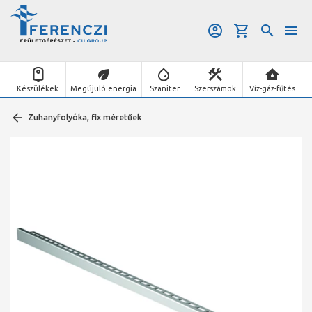
Készülékek
Megújuló energia
Szaniter
Szerszámok
Víz-gáz-fűtés
Zuhanyfolyóka, fix méretűek