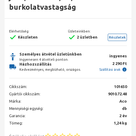
burkolatvastagság
Elérhetőség:
Üzleteinkben:
Készleten
2 üzletben
Részletek
Személyes átvétel üzletünkben
ingyenes
Ingyenesen 4 átvételi ponton.
2 290 Ft
Házhozszállítás
Kedvezményes, megbízható, országos.
Szállítási árak
Cikkszám:
101650
Gyártói cikkszám:
9010.72.48
Márka:
Aco
Mennyiségi egység:
db
Garancia:
2 év
Tömeg:
1,24 kg