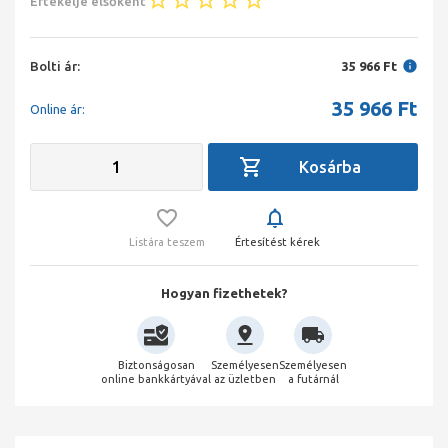
Értékelje elsőként
Bolti ár:
35 966 Ft
35 966
Ft
Online ár:
Listára teszem
Értesítést kérek
Hogyan fizethetek?
Biztonságosan
Személyesen
Személyesen
online bankkártyával
az üzletben
a futárnál