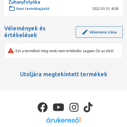
Zuhanyfolyóka
egyre mélyebb lesz a padlószint. Az ACO ShowerStep tökéletes
átmenetet képez a felületek között. Beépítése egyszerű, mellyel
Havi termékajánló
2022.01.31. 8:58
időt takaríthatunk meg. Ráadásul a burkolat éleit is
megvédhetjük segítségével.
Vélemények és
Vélemény írása
értékelések
Ezt a terméket még senki nem értékelte. Legyen Ön az első!
Utoljára megtekintett termékek