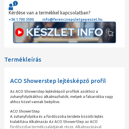
Kérdése van a termékkel kapcsolatban?
+36 1 700 3500
info@ferencziepuletgepeszet.hu
Termékleírás
ACO Showerstep lejtésképző profil
Az ACO Showerstep lejtésképző profilok azokhoz a
zuhanyfolyókákhoz alkalmazhatók, melyek a falsarokba vagy
ahhoz közel vannak beépítve.
ACO ShowerStep
A zuhanyfolyóka és a fürdőszoba területe közötti lejtés
kialakítása Alkalmazás Az ACO ShowerStep az ACO
fürdőszobai termékcsaládjának része. Alkalmazásával