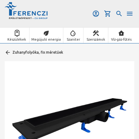
Készülékek
Megújuló energia
Szaniter
Szerszámok
Víz-gáz-fűtés
Zuhanyfolyóka, fix méretűek