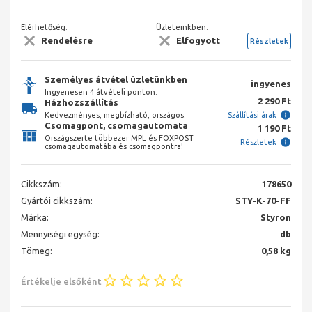
Elérhetőség:
Üzleteinkben:
Rendelésre
Elfogyott
Részletek
Személyes átvétel üzletünkben
ingyenes
Ingyenesen 4 átvételi ponton.
2 290 Ft
Házhozszállítás
Kedvezményes, megbízható, országos.
Szállítási árak
Csomagpont, csomagautomata
1 190 Ft
Országszerte többezer MPL és FOXPOST
Részletek
csomagautomatába és csomagpontra!
Cikkszám:
178650
Gyártói cikkszám:
STY-K-70-FF
Márka:
Styron
Mennyiségi egység:
db
Tömeg:
0,58 kg
Értékelje elsőként