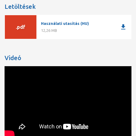
Letöltések
Használati utasítás (HU)
download
.pdf
12,26 MB
Videó