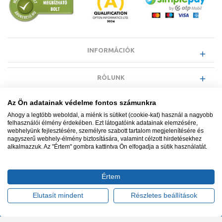
INFORMÁCIÓK
RÓLUNK
Az Ön adatainak védelme fontos számunkra
EGYÉB INFORMÁCIÓK
Ahogy a legtöbb weboldal, a miénk is sütiket (cookie-kat) használ a nagyobb
felhasználói élmény érdekében. Ezt látogatóink adatainak elemzésére,
webhelyünk fejlesztésére, személyre szabott tartalom megjelenítésére és
VÁSÁRLÓI INFORMÁCIÓK
nagyszerű webhely-élmény biztosítására, valamint célzott hirdetésekhez
alkalmazzuk. Az "Értem" gombra kattintva Ön elfogadja a sütik használatát.
Értem
Minden jog fenntartva. © Adatkezelés nyilvántartási száma NAIH-
87052/2015.
Elutasít mindent
Részletes beállítások
Ügyfélszolgálat: +36 1 700 3500
Tervezte és készítette:
Vision-Software, az Octopus 8 ERP