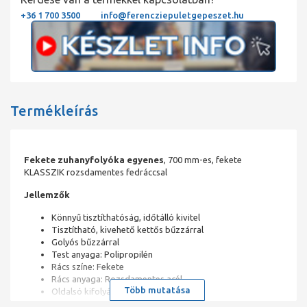
+36 1 700 3500
info@ferencziepuletgepeszet.hu
Termékleírás
Fekete zuhanyfolyóka egyenes
, 700 mm-es, fekete
KLASSZIK rozsdamentes fedráccsal
Jellemzők
Könnyű tisztíthatóság, időtálló kivitel
Tisztítható, kivehető kettős bűzzárral
Golyós bűzzárral
Test anyaga: Polipropilén
Rács színe: Fekete
Rács anyaga: Rozsdamentes acél
Több mutatása
Oldalsó kifolyású