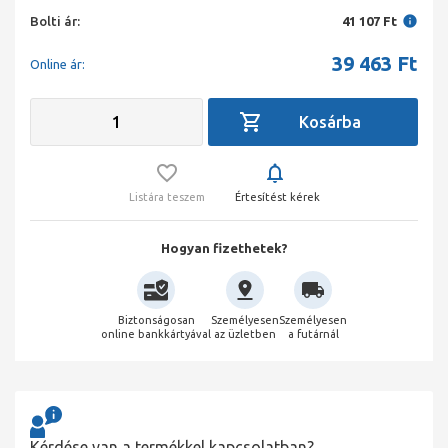
Bolti ár:
41 107 Ft
39 463
Ft
Online ár:
Listára teszem
Értesítést kérek
Hogyan fizethetek?
Biztonságosan
Személyesen
Személyesen
online bankkártyával
az üzletben
a futárnál
Kérdése van a termékkel kapcsolatban?