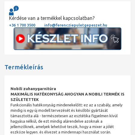
Kérdése van a termékkel kapcsolatban?
+36 1 700 3500
info@ferencziepuletgepeszet.hu
Termékleírás
Nobili zuhanygarnitúra
MAXIMÁLIS HATÉKONYSÁG AHOGYAN A NOBILI TERMÉK IS
SZÜLETETTEK
Funkcionális hatékonyság mindenekelőtt: ez az a szabály, amely
mindig is egy új modell tervezését és későbbi gyártását
támasztotta alá - természetesen az esztétika figyelmen kívül
hagyása nélkül, de ezt mindig alárendelve azoknak a
jellemzőknek, amelyek lehetővé teszik, hogy a mixer a jólét
eszköze legyen. és élvezet a mindennapi használat során.