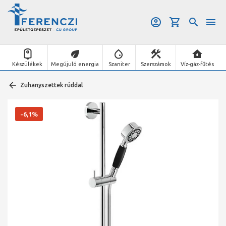
Készülékek
Megújuló energia
Szaniter
Szerszámok
Víz-gáz-fűtés
Zuhanyszettek rúddal
-6,1%