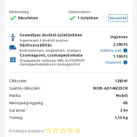
Elérhetőség:
Üzleteinkben:
Készleten
1 üzletben
Részletek
Személyes átvétel üzletünkben
ingyenes
Ingyenesen 4 átvételi ponton.
2 290 Ft
Házhozszállítás
Kedvezményes, megbízható, országos.
Szállítási árak
Csomagpont, csomagautomata
1 190 Ft
Országszerte többezer MPL és FOXPOST
Részletek
csomagautomatába és csomagpontra!
Cikkszám:
128341
Gyártói cikkszám:
NOB-AD140/25CR
Márka:
Nobili
Mennyiségi egység:
db
Garancia:
2 év
Tömeg:
1,13 kg
Értékelje elsőként