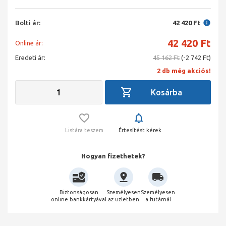
Bolti ár:
42 420 Ft
42 420
Ft
Online ár:
Eredeti ár:
45 162 Ft
(-2 742 Ft)
2 db még akciós!
Listára teszem
Értesítést kérek
Hogyan fizethetek?
Biztonságosan
Személyesen
Személyesen
online bankkártyával
az üzletben
a futárnál