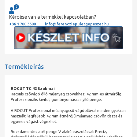
Kérdése van a termékkel kapcsolatban?
+36 1 700 3500
info@ferencziepuletgepeszet.hu
Termékleírás
ROCUT TC 42 Szakmai
Racsnis csővágó ólló műanyag csövekhez. 42 mm-es átmérőig.
Professzionális kivitel, gombnyomásra nyíló penge.
A ROCUT Professional műanyagcső vágóollóval minden gyakran
használt, legfeljebb 42 mm átmérőjű műanyag csövön tiszta és
egyenes vágást végezhet.
Rozsdamentes acél penge V alakú csiszolással: Precíz,
deformálódás nélküli bemetszési pont Kis erőkifejtés: Ideálisan