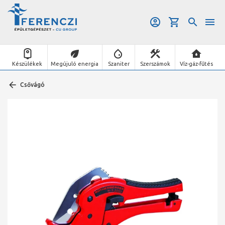
Készülékek
Megújuló energia
Szaniter
Szerszámok
Víz-gáz-fűtés
Csővágó