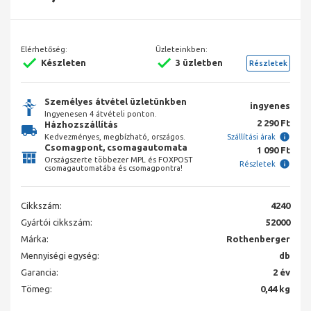
Elérhetőség:
Üzleteinkben:
Készleten
3 üzletben
Részletek
Személyes átvétel üzletünkben
ingyenes
Ingyenesen 4 átvételi ponton.
2 290 Ft
Házhozszállítás
Kedvezményes, megbízható, országos.
Szállítási árak
Csomagpont, csomagautomata
1 090 Ft
Országszerte többezer MPL és FOXPOST
Részletek
csomagautomatába és csomagpontra!
Cikkszám:
4240
Gyártói cikkszám:
52000
Márka:
Rothenberger
Mennyiségi egység:
db
Garancia:
2 év
Tömeg:
0,44 kg