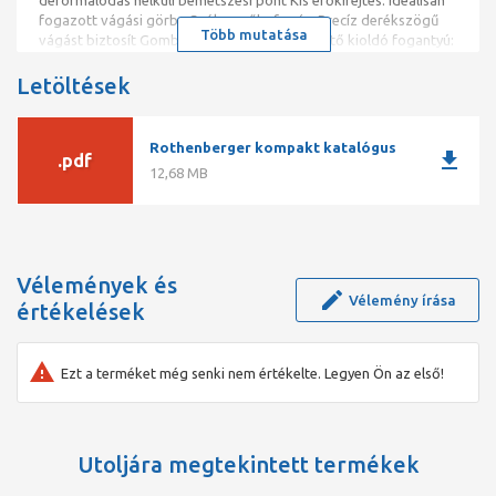
fogazott vágási görbe Széles csőbefogás: Precíz derékszögű
Több mutatása
vágást biztosít Gombnyomással működtethető kioldó fogantyú:
A kést így automatikusan és szabályozottan nyithatja
Gumírozott markolat: A biztos, megcsúszásmentes tartáshoz
Letöltések
Szállítási zár: Használat után a fogószár szállítási állásba
csukható
Rothenberger kompakt katalógus
download
.pdf
12,68 MB
Vélemények és
Vélemény írása
értékelések
Ezt a terméket még senki nem értékelte. Legyen Ön az első!
Utoljára megtekintett termékek