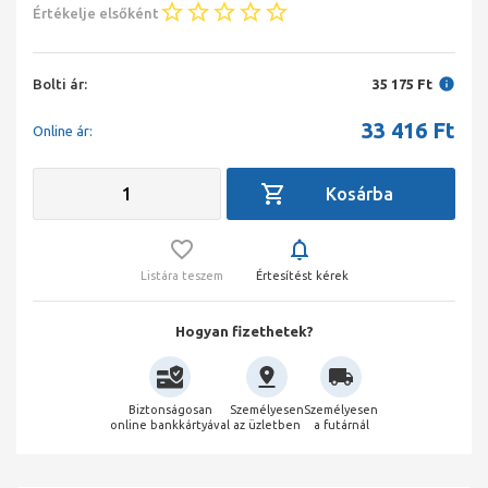
Értékelje elsőként
Bolti ár:
35 175 Ft
33 416
Ft
Online ár:
Listára teszem
Értesítést kérek
Hogyan fizethetek?
Biztonságosan
Személyesen
Személyesen
online bankkártyával
az üzletben
a futárnál