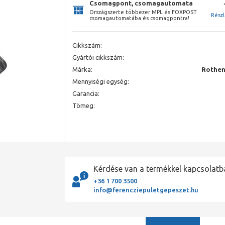
Csomagpont, csomagautomata
Országszerte többezer MPL és FOXPOST
Rész
csomagautomatába és csomagpontra!
Cikkszám:
Gyártói cikkszám:
Márka:
Rothen
Mennyiségi egység:
Garancia:
Tömeg:
Kérdése van a termékkel kapcsolatb
+36 1 700 3500
info@ferencziepuletgepeszet.hu