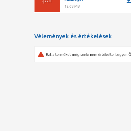
.pdf
downlo
12,68 MB
Vélemények és értékelések
Ezt a terméket még senki nem értékelte. Legyen Ö