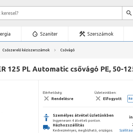
ergia
Szaniter
Szerszámok
Csőszerelő kéziszerszámok
Csővágó
 125 PL Automatic csővágó PE, 50-1
Elérhetőség:
Üzleteinkben:
Rendelésre
Elfogyott
Ré
Személyes átvétel üzletünkben
i
Ingyenesen 4 átvételi ponton.
Házhozszállítás
Kedvezményes, megbízható, országos.
Szállítás