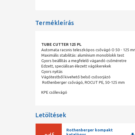
Termékleírás
TUBE CUTTER 125 PL
Automata racsnis teleszkópos csővágó O 50 - 125 m
Maximális stabilitás: alumínium monoblokk test
Gyors beállítás a megfelelő vágandó csőméretre
Edzett, speciálisan élezett vágókerekek
Gyors nyitás
Vágótestből kivehető belső csősorjázó
Rothenberger csővágó, ROCUT PE, 50-125 mm
KPE csőlevágó
Letöltések
Rothenberger kompakt
katalógus