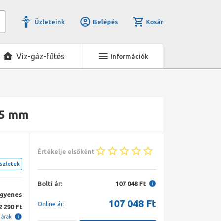
Üzleteink
Belépés
Kosár
Víz-gáz-fűtés
Információk
25 mm
Értékelje elsőként
szletek
Bolti ár:
107 048 Ft
ngyenes
107 048
Ft
Online ár:
2 290 Ft
i árak