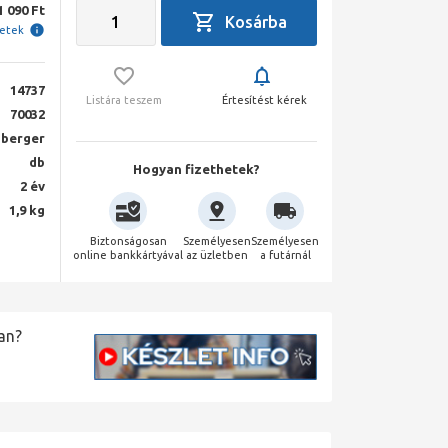
1 090 Ft
letek
14737
Listára teszem
Értesítést kérek
70032
berger
db
Hogyan fizethetek?
2 év
1,9 kg
Biztonságosan
Személyesen
Személyesen
online bankkártyával
az üzletben
a futárnál
an?