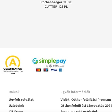
Rothenberger TUBE
CUTTER 125 PL
Automatic csővágó PE,
50-125 mm
Rólunk
Egyéb információk
Ügyfélszolgálat
Vidéki Otthonfelújítási Program
Üzleteink
Otthonfelújítási támogatás 2024
CU Group
Forgalmazott márkáink