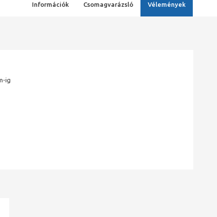
Információk
Csomagvarázsló
Vélemények
m-ig