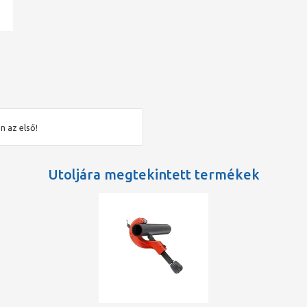
ad
n az első!
Utoljára megtekintett termékek