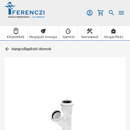
Készülékek
Megújuló energia
Szaniter
Szerszámok
Víz-gáz-fűtés
Hangcsillapított idomok