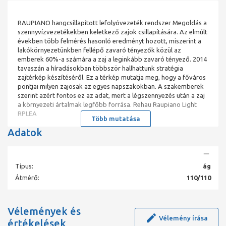
RAUPIANO hangcsillapított lefolyóvezeték rendszer Megoldás a
szennyvízvezetékekben keletkező zajok csillapítására. Az elmúlt
években több felmérés hasonló eredményt hozott, miszerint a
lakókörnyezetünkben fellépő zavaró tényezők közül az
emberek 60%-a számára a zaj a leginkább zavaró tényező. 2014
tavaszán a híradásokban többször hallhattunk stratégia
zajtérkép készítéséről. Ez a térkép mutatja meg, hogy a főváros
pontjai milyen zajosak az egyes napszakokban. A szakemberek
szerint azért fontos ez az adat, mert a légszennyezés után a zaj
a környezeti ártalmak legfőbb forrása. Rehau Raupiano Light
RPLEA
Több mutatása
Adatok
Típus:
ág
Átmérő:
110/110
Vélemények és
Vélemény írása
értékelések