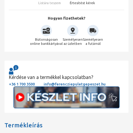
Listára teszem
Értesítést kérek
Hogyan fizethetek?
Biztonságosan
Személyesen
Személyesen
online bankkártyával
az üzletben
a futárnál
Kérdése van a termékkel kapcsolatban?
+36 1 700 3500
info@ferencziepuletgepeszet.hu
Termékleírás