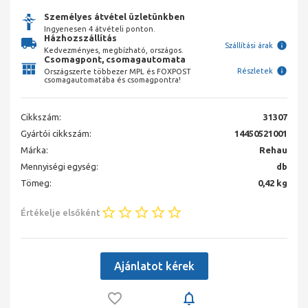
Személyes átvétel üzletünkben
Ingyenesen 4 átvételi ponton.
Házhozszállítás
Szállítási árak
Kedvezményes, megbízható, országos.
Csomagpont, csomagautomata
Részletek
Országszerte többezer MPL és FOXPOST
csomagautomatába és csomagpontra!
Cikkszám:
31307
Gyártói cikkszám:
14450521001
Márka:
Rehau
Mennyiségi egység:
db
Tömeg:
0,42 kg
Értékelje elsőként
Ajánlatot kérek