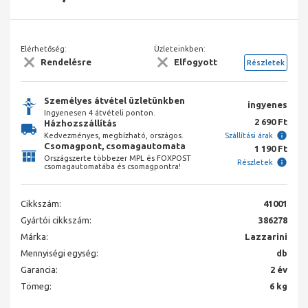
Elérhetőség:
Üzleteinkben:
Rendelésre
Elfogyott
Részletek
Személyes átvétel üzletünkben
ingyenes
Ingyenesen 4 átvételi ponton.
2 690 Ft
Házhozszállítás
Kedvezményes, megbízható, országos.
Szállítási árak
Csomagpont, csomagautomata
1 190 Ft
Országszerte többezer MPL és FOXPOST
Részletek
csomagautomatába és csomagpontra!
Cikkszám:
41001
Gyártói cikkszám:
386278
Márka:
Lazzarini
Mennyiségi egység:
db
Garancia:
2 év
Tömeg:
6 kg