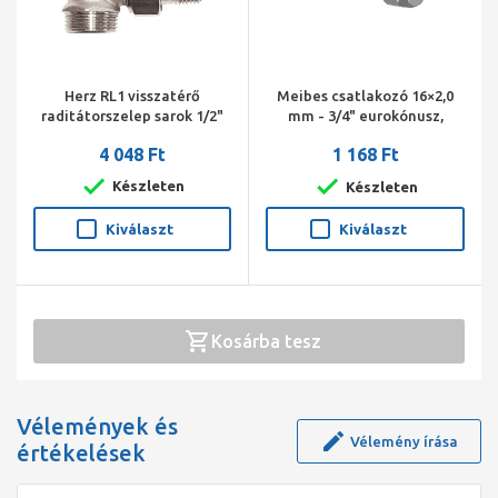
Herz RL1 visszatérő
Meibes csatlakozó 16×2,0
raditátorszelep sarok 1/2"
mm - 3/4" eurokónusz,
3/4" cs.
gumibetétes. Darab ár! ( 40
4 048 Ft
1 168 Ft
db/doboz! )
Készleten
Készleten
Kiválaszt
Kiválaszt
Kosárba tesz
Vélemények és
Vélemény írása
értékelések