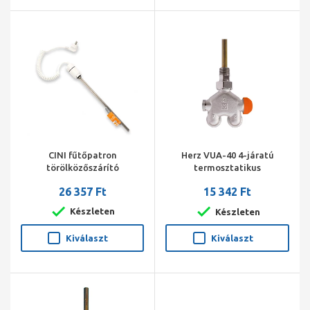
CINI fűtőpatron
Herz VUA-40 4-járatú
törölközőszárító
termosztatikus
radiátorhoz 300 W fehér
radiátorszelep sarok 1/2"
26 357 Ft
15 342 Ft
150/11 kétcs.jobbos, 4 cm,
M28*1,5
Készleten
Készleten
Kiválaszt
Kiválaszt