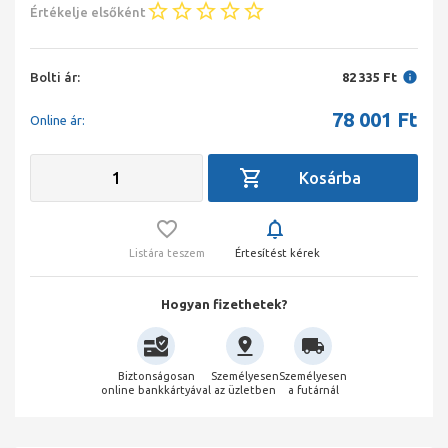
Értékelje elsőként
Bolti ár:
82 335 Ft
78 001
Ft
Online ár:
Listára teszem
Értesítést kérek
Hogyan fizethetek?
Biztonságosan
Személyesen
Személyesen
online bankkártyával
az üzletben
a futárnál