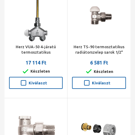
Herz VUA-50 4-járatú
Herz TS-90 termosztatikus
termosztatikus
radiátorszelep sarok 1/2"
radiátorszelep sarok 1/2"
3/4" cs.
17 114 Ft
6 581 Ft
290/11 kétcs.balos, 5 cm,
M30*1,5
Készleten
Készleten
Kiválaszt
Kiválaszt