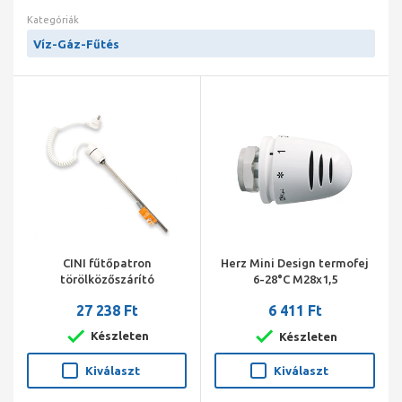
Kategóriák
Víz-Gáz-Fűtés
CINI fűtőpatron
Herz Mini Design termofej
törölközőszárító
6-28°C M28x1,5
radiátorhoz 600 W fehér
27 238 Ft
6 411 Ft
Készleten
Készleten
Kiválaszt
Kiválaszt