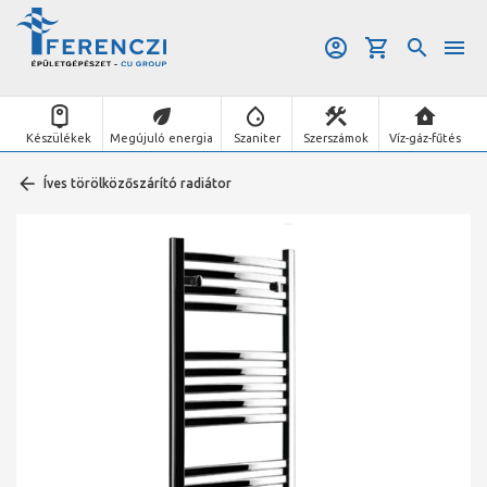
Készülékek
Megújuló energia
Szaniter
Szerszámok
Víz-gáz-fűtés
Íves törölközőszárító radiátor