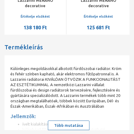
Lazzarini MERANO
Lazzarini MERANO
decorative
decorative
törölközőszárító radiátor
törölközőszárító radiátor
íves, króm, 1600x600 mm
íves, króm, 1600x500 mm
Értékelje elsőként
Értékelje elsőként
138 180 Ft
125 681 Ft
Termékleírás
Különleges megoldásokkal alkotott fürdőszobai radiátor. Króm
és fehér színben kapható, akár elektromos fűtőpatronnal is. A
Lazzarini radiátorai KIVÁLÓAN ÖTVÖZIK A FUNKCIONALITÁST
AZ ESZTÉTIKUMMAL. A nemzetközi Lazzarini vállalat
fürdőszobai és design radiátorok tervezésére, fejlesztésére és
gyártására specializálódott. A Lazzarini termékek több mint 20
országban megtalálhatóak, többek között Európában, Dél- és
Észak-Amerikában, Észak-Afrikában és Ausztráliában
Jellemzők:
ívelt kialakítású
Több mutatása
különböző fűtésrendszerekre csatlakoztatható