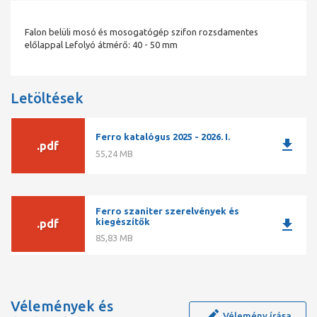
Falon belüli mosó és mosogatógép szifon rozsdamentes
előlappal Lefolyó átmérő: 40 - 50 mm
Letöltések
Ferro katalógus 2025 - 2026. I.
download
.pdf
55,24 MB
Ferro szaniter szerelvények és
download
kiegészítők
.pdf
85,83 MB
Vélemények és
Vélemény írása