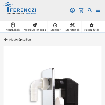
Készülékek
Megújuló energia
Szaniter
Szerszámok
Víz-gáz-fűtés
Mosógép szifon