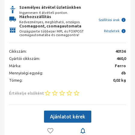
Személyes átvétel üzletünkben
Ingyenesen 4 átvételi ponton.
Házhozszállítás
Szállítási árak
Kedvezményes, megbízható, országos.
Csomagpont, csomagautomata
Részletek
Országszerte többezer MPL és FOXPOST
csomagautomatába és csomagpontra!
Cikkszám:
40136
Gyártói cikkszám:
460,0
Márka:
Ferro
Mennyiségi egység:
db
Tömeg:
0,02 kg
Értékelje elsőként
Ajánlatot kérek