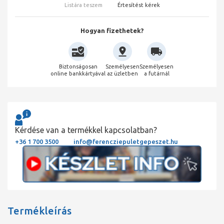
Listára teszem
Értesítést kérek
Hogyan fizethetek?
Biztonságosan
Személyesen
Személyesen
online bankkártyával
az üzletben
a futárnál
Kérdése van a termékkel kapcsolatban?
+36 1 700 3500
info@ferencziepuletgepeszet.hu
Termékleírás