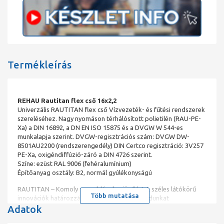
Termékleírás
REHAU Rautitan flex cső 16x2,2
Univerzális RAUTITAN flex cső Vízvezeték- és fűtési rendszerek
szereléséhez. Nagy nyomáson térhálósított polietilén (RAU-PE-
Xa) a DIN 16892, a DN EN ISO 15875 és a DVGW W 544-es
munkalapja szerint. DVGW-regisztrációs szám: DVGW DW-
8501AU2200 (rendszerengedély) DIN Certco regisztráció: 3V257
PE-Xa, oxigéndiffúzió-záró a DIN 4726 szerint.
Színe: ezüst RAL 9006 (fehéralumínium)
Építőanyag osztály: B2, normál gyúlékonyságú
RAUTITAN – Komoly megoldások a jövőért A széles látókörű
Több mutatása
innovációk határozzák meg gondolkodásmódunkat
Adatok
EGY RENDSZER MINDEN ALKALMAZÁSI TERÜLETRE A
RAUTITAN SOKOLDALÚSÁGA NEM ISMER HATÁROKAT