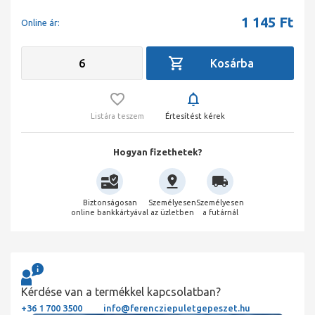
1 145
Ft
Online ár:
Listára teszem
Értesítést kérek
Hogyan fizethetek?
Biztonságosan
Személyesen
Személyesen
online bankkártyával
az üzletben
a futárnál
Kérdése van a termékkel kapcsolatban?
+36 1 700 3500
info@ferencziepuletgepeszet.hu