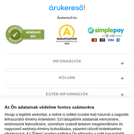
Árukereső.hu
INFORMÁCIÓK
RÓLUNK
EGYÉB INFORMÁCIÓK
Az Ön adatainak védelme fontos számunkra
VÁSÁRLÓI INFORMÁCIÓK
Ahogy a legtöbb weboldal, a miénk is sütiket (cookie-kat) használ a nagyobb
felhasználói élmény érdekében. Ezt látogatóink adatainak elemzésére,
webhelyünk fejlesztésére, személyre szabott tartalom megjelenítésére és
nagyszerű webhely-élmény biztosítására, valamint célzott hirdetésekhez
alkalmazzuk. Az "Értem" gombra kattintva Ön elfogadja a sütik használatát.