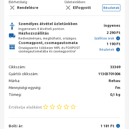
Elérhetőség:
Üzleteinkben:
Rendelésre
Elfogyott
Részletek
Személyes átvétel üzletünkben
ingyenes
Ingyenesen 4 átvételi ponton.
2 290 Ft
Házhozszállítás
Kedvezményes, megbízható, országos.
Szállítási árak
Csomagpont, csomagautomata
1 190 Ft
Országszerte többezer MPL és FOXPOST
Részletek
csomagautomatába és csomagpontra!
Cikkszám:
33369
Gyártói cikkszám:
11303701006
Márka:
Rehau
Mennyiségi egység:
fm
Tömeg:
0,1 kg
Értékelje elsőként
Bolti ár:
1 181 Ft