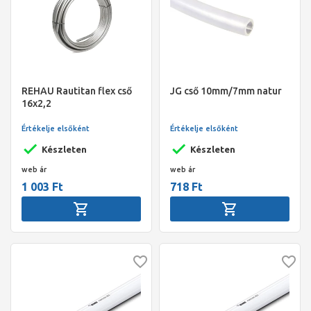
REHAU Rautitan flex cső
JG cső 10mm/7mm natur
16x2,2
Értékelje elsőként
Értékelje elsőként
Készleten
Készleten
web ár
web ár
1 003 Ft
718 Ft