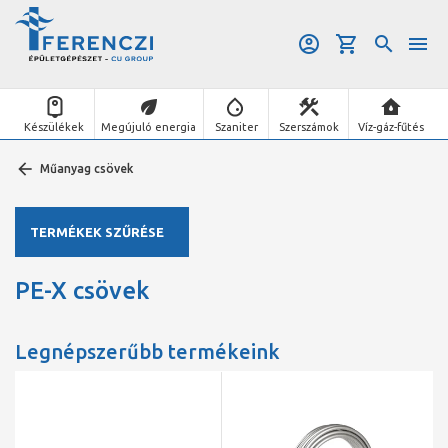
Készülékek
Megújuló energia
Szaniter
Szerszámok
Víz-gáz-fűtés
Műanyag csövek
TERMÉKEK SZŰRÉSE
PE-X csövek
Legnépszerűbb termékeink