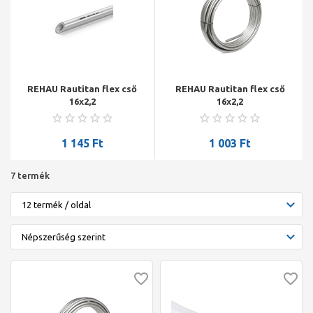
REHAU Rautitan flex cső
REHAU Rautitan flex cső
16x2,2
16x2,2
1 145
Ft
1 003
Ft
7 termék