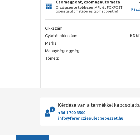
Csomagpont, csomagautomata
Országszerte többezer MPL és FOXPOST
Rész
csomagautomatába és csomagpontra!
Cikkszám:
Gyártói cikkszám:
HDN1
Márka:
Mennyiségi egység:
Tömeg:
Kérdése van a termékkel kapcsolatb
+36 1 700 3500
info@ferencziepuletgepeszet.hu