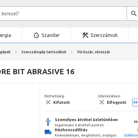
ergia
Szaniter
Szerszámok
mgépek
Szerszámgép tartozékok
Fúrószár, vésőszár
ORE BIT ABRASIVE 16
Elérhetőség:
Üzleteinkben:
Kifutott
Elfogyott
Ré
Személyes átvétel üzletünkben
i
Ingyenesen 4 átvételi ponton.
Házhozszállítás
Kedvezményes, megbízható, országos.
Szállítás