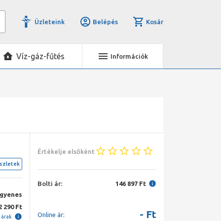
Üzleteink
Belépés
Kosár
Víz-gáz-fűtés
Információk
Értékelje elsőként
szletek
Bolti ár:
146 897 Ft
ngyenes
2 290 Ft
-
Ft
Online ár:
i árak