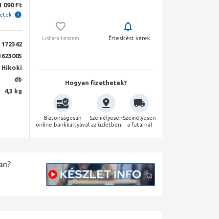
1 090 Ft
letek
Listára teszem
Értesítést kérek
172342
623005
Hikoki
db
Hogyan fizethetek?
4,3 kg
Biztonságosan
Személyesen
Személyesen
online bankkártyával
az üzletben
a futárnál
an?