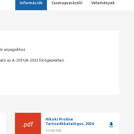
Információk
Csomagvarázsló
Vélemények
zív anyagokhoz
ató az A-2031/A-2032 fúrógépekhez.
Hikoki Proline
ad
.pdf
download
Tartozékkatalógus, 2024
57,89 MB