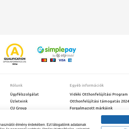
Rólunk
Egyéb információk
Ügyfélszolgálat
Vidéki Otthonfelújítási Program
Üzleteink
Otthonfelújítási támogatás 2024
CU Group
Forgalmazott márkáink
Rólunk
ÉMI engedélyek
Karrier
Letöltések
lhasználói élmény érdekében. Ezt látogatóink adatainak
Adatkezelési kérelem