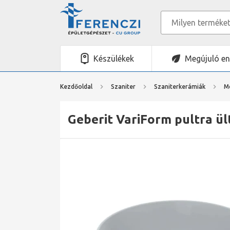
Készülékek
Megújuló en
Kezdőoldal
Szaniter
Szaniterkerámiák
M
Geberit VariForm pultra ül