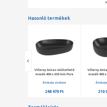
Hasonló termékek
ppy D.2 Plus
Villeroy Antao ráültethető
Villeroy Ant
hető mosdó
mosdó 400 x 650 mm Pure
mosdó 400 x
00x70mm,
Black CeramicPlus
Black Ce
úlfolyó nélk,
je elsőként
Értékelje elsőként
Értékelj
deles lefolyó
677 Ft
248 470 Ft
210 
p, fehér