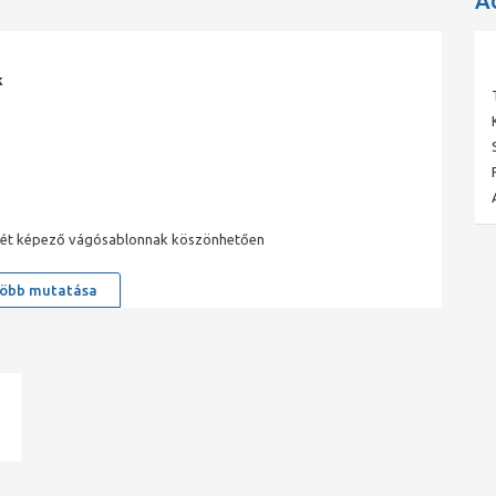
A
k
részét képező vágósablonnak köszönhetően
öbb mutatása
ad