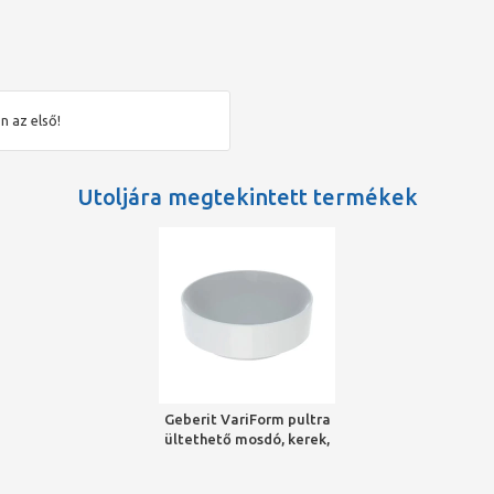
n az első!
Utoljára megtekintett termékek
Geberit VariForm pultra
ültethető mosdó, kerek,
40 cm x 15.8 cm, túlfolyó
nélkül