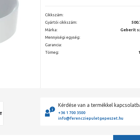
Cikkszám:
Gyártói cikkszám:
500.
Márka:
Geberit s
Mennyiségi egység:
Garancia:
Tömeg:
Kérdése van a termékkel kapcsolatb
+36 1 700 3500
info@ferencziepuletgepeszet.hu