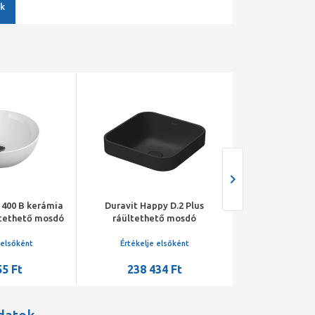
k
 400 B kerámia
Duravit Happy D.2 Plus
Duravit Happ
ltethető mosdó
ráültethető mosdó
ráültethe
400x400x70mm,
400x400
csaplyuk/túlfolyó nélk,
csaplyuk/túl
 elsőként
Értékelje elsőként
Értékelje 
kerámia fedeles lefolyó
kerámia fede
55 Ft
238 434 Ft
190 6
szelep, antracit
szelep,