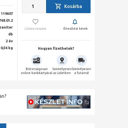
119607
768.01.2
zaniter
Listára teszem
Értesítést kérek
db
2 év
10,56 kg
Hogyan fizethetek?
Biztonságosan
Személyesen
Személyesen
online bankkártyával
az üzletben
a futárnál
an?