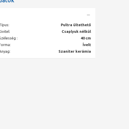
datok
Típus:
Pultra ültethető
Kivitel:
Csaplyuk nélkül
Szélesség :
40 cm
Forma:
Ívelt
Anyag:
Szaniter kerámia