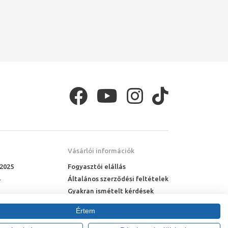
Vásárlói információk
 2025
Fogyasztói elállás
Általános szerződési feltételek
Gyakran ismételt kérdések
Online rendelés menete
Értem
Fizetési feltételek
Házhozszállítás