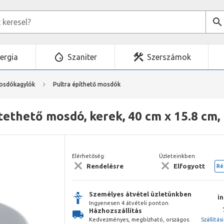
ergia
Szaniter
Szerszámok
osdókagylók
Pultra építhető mosdók
tethető mosdó, kerek, 40 cm x 15.8 cm, 
Elérhetőség:
Üzleteinkben:
Rendelésre
Elfogyott
Ré
Személyes átvétel üzletünkben
i
Ingyenesen 4 átvételi ponton.
Házhozszállítás
Kedvezményes, megbízható, országos.
Szállítás