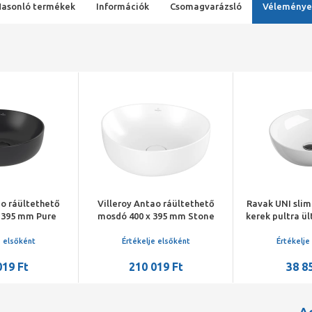
Hasonló termékek
Információk
Csomagvarázsló
Véleménye
ao ráültethető
Villeroy Antao ráültethető
Ravak UNI slim
 395 mm Pure
mosdó 400 x 395 mm Stone
kerek pultra ü
ramicPlus
White CeramicPlus
e elsőként
Értékelje elsőként
Értékelje
019 Ft
210 019 Ft
38 8