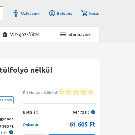
Üzleteink
Belépés
Kosár
Víz-gáz-fűtés
Információk
túlfolyó nélkül
Értékelje elsőként
szletek
Bolti ár:
64 172 Ft
ngyenes
61 605
Ft
Online ár:
7 990 Ft
i árak