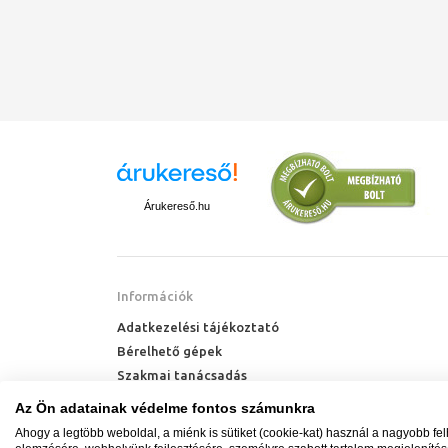
Árukereső.hu
Információk
Adatkezelési tájékoztató
Bérelhető gépek
Szakmai tanácsadás
Technik Cool Pro hőszivattyú tájékoztató
Az Ön adatainak védelme fontos számunkra
Milyen radiátort vegyek?
Ahogy a legtöbb weboldal, a miénk is sütiket (cookie-kat) használ a nagyobb fe
Hőszivattyú kalkulátor