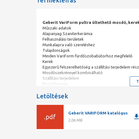
Termékleírás
Geberit VariForm pultra ültethető mosdó, kere
Műszaki adatok
Alapanyag Szaniterkerámia
Felhasználási területek
Munkalapra való szereléshez
Tulajdonságok
Minden VariForm fürdőszobabútorhoz megfelelő
Kerek
Egyszerű felszerelhetőség a szállítási terjedelem 
Mosdószekrénnyel kombinálható
Szállítási terjedelem
T
Rögzítőanyag
Sablon
Letöltések
Geberit VARIFORM katalógus
downlo
.pdf
2,06 MB