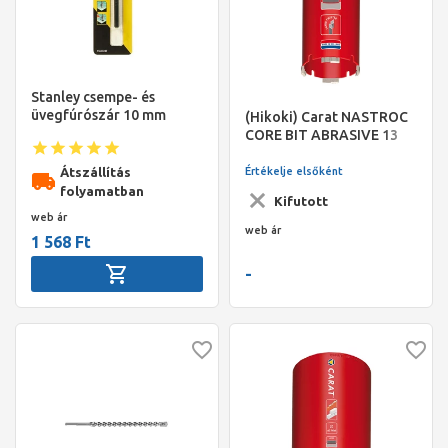
Stanley csempe- és
üvegfúrószár 10 mm
(Hikoki) Carat NASTROC
CORE BIT ABRASIVE 13
Átszállítás
Értékelje elsőként
folyamatban
Kifutott
web ár
web ár
1 568 Ft
-