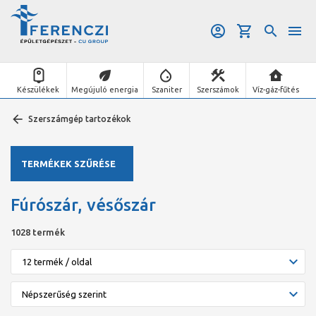
Készülékek
Megújuló energia
Szaniter
Szerszámok
Víz-gáz-fűtés
Szerszámgép tartozékok
TERMÉKEK SZŰRÉSE
Fúrószár, vésőszár
1028 termék