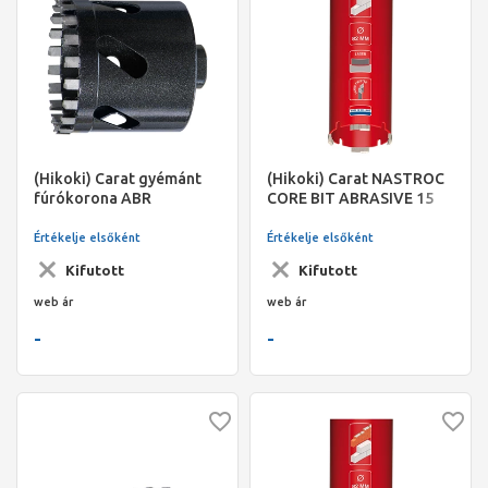
(Hikoki) Carat gyémánt
(Hikoki) Carat NASTROC
fúrókorona ABR
CORE BIT ABRASIVE 15
142x340xM16
Értékelje elsőként
Értékelje elsőként
Kifutott
Kifutott
web ár
web ár
-
-