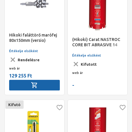
Hikoki faláttörő marófej
(Hikoki) Carat NASTROC
80x150mm (versio)
CORE BIT ABRASIVE 14
Értékelje elsőként
Értékelje elsőként
Rendelésre
Kifutott
web ár
web ár
129 255 Ft
-
Kifutó