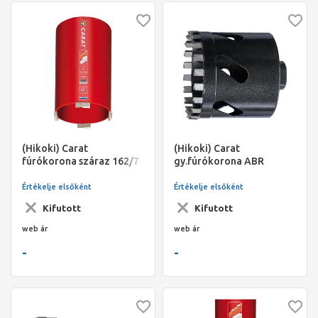
(Hikoki) Carat
(Hikoki) Carat
fúrókorona száraz 162/7
gy.fúrókorona ABR
152x340xM16
Értékelje elsőként
Értékelje elsőként
Kifutott
Kifutott
web ár
web ár
-
-