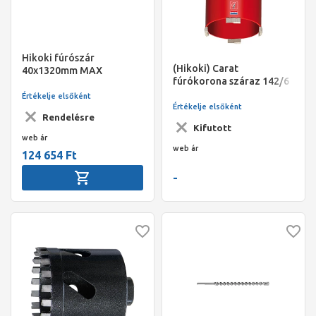
Hikoki fúrószár
(Hikoki) Carat
40x1320mm MAX
fúrókorona száraz 142/6
Értékelje elsőként
Értékelje elsőként
Rendelésre
Kifutott
web ár
web ár
124 654 Ft
-