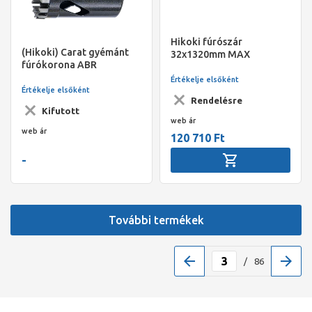
Hikoki fúrószár
(Hikoki) Carat gyémánt
32x1320mm MAX
fúrókorona ABR
132x340xM16
Értékelje elsőként
Értékelje elsőként
Rendelésre
Kifutott
web ár
web ár
120 710 Ft
-
További termékek
/
86