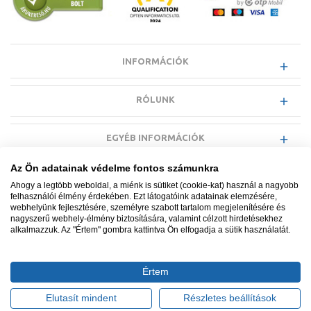
INFORMÁCIÓK
RÓLUNK
EGYÉB INFORMÁCIÓK
Az Ön adatainak védelme fontos számunkra
VÁSÁRLÓI INFORMÁCIÓK
Ahogy a legtöbb weboldal, a miénk is sütiket (cookie-kat) használ a nagyobb
felhasználói élmény érdekében. Ezt látogatóink adatainak elemzésére,
webhelyünk fejlesztésére, személyre szabott tartalom megjelenítésére és
nagyszerű webhely-élmény biztosítására, valamint célzott hirdetésekhez
alkalmazzuk. Az "Értem" gombra kattintva Ön elfogadja a sütik használatát.
Minden jog fenntartva. © Adatkezelés nyilvántartási száma NAIH-
87052/2015.
Értem
Ügyfélszolgálat: +36 1 700 3500
Tervezte és készítette:
Vision-Software, az Octopus 8 ERP
Elutasít mindent
Részletes beállítások
forgalmazója
.