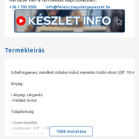
+36 1 700 3500
info@ferencziepuletgepeszet.hu
Termékleírás
Schell egyenes, mindkét oldalon külső menetes toldó idom 3/
Anyag:
• Anyag: sárgaréz
• Felület: króm
Tulajdonság:
• Gumi tömítés
• Hollander: 3/8” – 10mm
Több mutatása
• külső menet: 3/8”