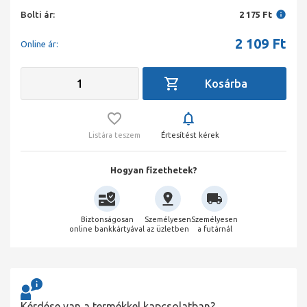
Bolti ár:
2 175 Ft
2 109
Ft
Online ár:
Listára teszem
Értesítést kérek
Hogyan fizethetek?
Biztonságosan
Személyesen
Személyesen
online bankkártyával
az üzletben
a futárnál
Kérdése van a termékkel kapcsolatban?