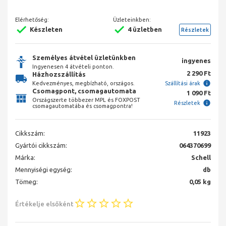
Elérhetőség:
Üzleteinkben:
Készleten
4 üzletben
Részletek
Személyes átvétel üzletünkben
ingyenes
Ingyenesen 4 átvételi ponton.
2 290 Ft
Házhozszállítás
Kedvezményes, megbízható, országos.
Szállítási árak
Csomagpont, csomagautomata
1 090 Ft
Országszerte többezer MPL és FOXPOST
Részletek
csomagautomatába és csomagpontra!
Cikkszám:
11923
Gyártói cikkszám:
064370699
Márka:
Schell
Mennyiségi egység:
db
Tömeg:
0,05 kg
Értékelje elsőként