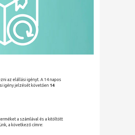
zni az elállási igényt. A 14 napos
si igény jelzését követően
14
rméket a számlával és a kitöltött
ünk, a következő címre: