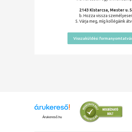
2143 Kistarcsa, Mester u. 5
b. Hozza vissza személyesen
Várja meg, míg kollégáink átv
Visszaküldési formanyomtatván
Árukereső.hu