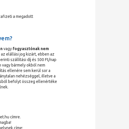
afizeti a megadott
nyem?
en
vagy
fogyasztónak nem
z elállási jog kizárt, ebben az
rinti szállítási díj és 500 Ft/nap
en vagy bármely okból nem
ítás ellenére sem kerül sor a
ánytalan nehézséggel, illetve a
sből befolyt összeg ellenértéke
lnek.
et.hu címre.
magba!
 melynek címe: