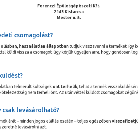
Ferenczi Épületgépészeti Kft.
2143 Kistarcsa
Mester u. 5.
edeti csomagolást?
olásban, használatlan állapotban
tudjuk visszavenni a terméket, így k
ttal küldi vissza a csomagot, úgy kérjük ügyeljen arra, hogy gondosan l
aküldést?
olatban felmerült költségek
önt terhelik
, tehát a termék visszaküldéséne
kötelezettség nem terheli önt. Az utánvéttel küldött csomagokat cégün
y csak levásárolható?
mék árát – minden jogos elállás esetén – teljes egészében
visszafizetj
szeretné levásárolni azt.