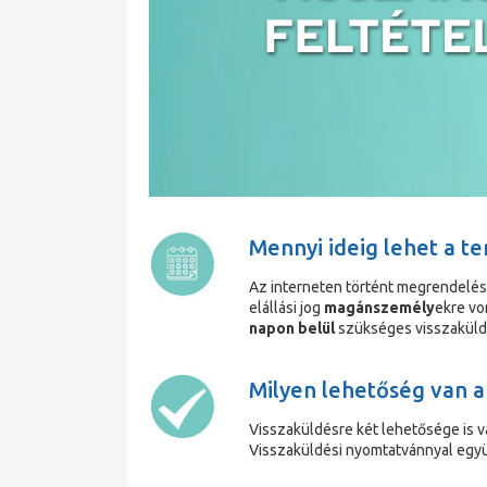
Mennyi ideig lehet a t
Az interneten történt megrendelés
elállási jog
magánszemély
ekre vo
napon belül
szükséges visszakülde
Milyen lehetőség van a
Visszaküldésre két lehetősége is v
Visszaküldési nyomtatvánnyal együt