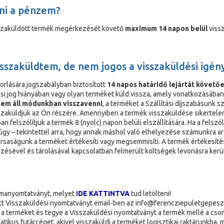
ni a pénzem?
szaküldött termék megérkezését követő
maximum 14 napon belül
vissz
visszaküldtem, de nem jogos a visszaküldési igé
orlására jogszabályban biztosított
14 napos határidő lejártát követő
ási jog hiányában vagy olyan terméket küld vissza, amely vonatkozásában a
em áll módunkban visszavenni
, a terméket a Szállítási díjszabásunk sze
visszaküldjük az Ön részére. Amennyiben a termék visszaküldése sikertel
 felszólítjuk a termék 8 (nyolc) napon belüli elszállítására. Ha a felszól
 úgy – tekintettel arra, hogy annak máshol való elhelyezése számunkra ar
rsaságunk a terméket értékesíti vagy megsemmisíti. A termék értékesíté
őrzésével és tárolásával kapcsolatban felmerült költségek levonásra kerü
ormanyomtatványt, melyet
I
DE KATTINTVA
tud letölteni!
tött Visszaküldési nyomtatványt email-ben az info@ferencziepuletgepesz
a terméket és tegye a Visszaküldési nyomtatványt a termék mellé a cso
tikus futárcéget, akivel visszaküldi a terméket logisztikai raktárunkba,