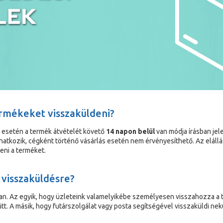
ermékeket visszaküldeni?
 esetén a termék átvételét követő
14 napon belül
van módja írásban jele
natkozik, cégként történő vásárlás esetén nem érvényesíthető. Az elállá
ni a terméket.
 visszaküldésre?
an. Az egyik, hogy üzleteink valamelyikébe személyesen visszahozza a te
t. A másik, hogy futárszolgálat vagy posta segítségével visszaküldi nek