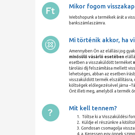
Mikor fogom visszakap
Webshopunk a termékek árát a vis
bankszámlaszámra.
Mi történik akkor, ha 
Amennyiben Ön az elállási jog gyak
minősülő vásárló esetében
eláll
esetben a visszaküldött terméket
n
tárolási díj felszámítása mellett 
lehetséges, abban az esetben írásban
visszaküldött termék elszállításra,
költségek előlegezésével járna –Tá
Önt illeti meg, amelyből a termék 
Mit kell tennem?
Töltse ki a Visszaküldési f
Küldje el részünkre a kitöl
Gondosan csomagolja vissza 
a. Keressen egy önnek szimpa