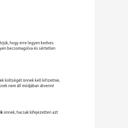
érjük, hogy erre legyen kedves
egyen becsomagolva és sértetlen
k költségét önnek kell kifizetnie,
knek nem áll módjában átvenni!
ük
önnek, hacsak kifejezetten azt