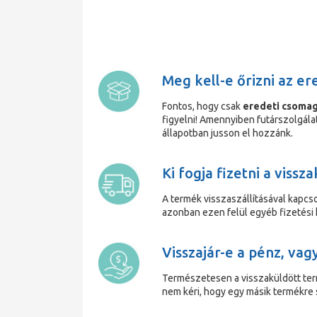
Meg kell-e őrizni az er
Fontos, hogy csak
eredeti csomag
figyelni! Amennyiben futárszolgála
állapotban jusson el hozzánk.
Ki fogja fizetni a vissz
A termék visszaszállításával kapcs
azonban ezen felül egyéb fizetési 
Visszajár-e a pénz, vag
Természetesen a visszaküldött ter
nem kéri, hogy egy másik termékre 