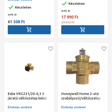
PN20, max 95°C, (kvs=5,7)
Készleten
Készleten
web ár
web ár
17 990 Ft
61 508 Ft
23 012 Ft
Esbe VRG231/20-6,3 3
Honeywell Home 2-utú
járatú váltószelep belső
szabályozó/váltószelep
3/4"
kev. és osztó üzemre,
(motor külön), 1/2", BM,
Értékelje elsőként
Értékelje elsőként
PN20, max 95°C, (kvs=3,2)