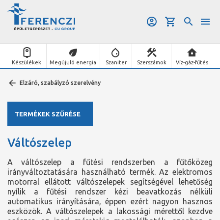
Készülékek
Megújuló energia
Szaniter
Szerszámok
Víz-gáz-fűtés
Elzáró, szabályzó szerelvény
TERMÉKEK SZŰRÉSE
Váltószelep
A váltószelep a fűtési rendszerben a fűtőközeg
irányváltoztatására használható termék. Az elektromos
motorral ellátott váltószelepek segítségével lehetőség
nyílik a fűtési rendszer kézi beavatkozás nélküli
automatikus irányítására, éppen ezért nagyon hasznos
eszközök. A váltószelepek a lakossági mérettől kezdve