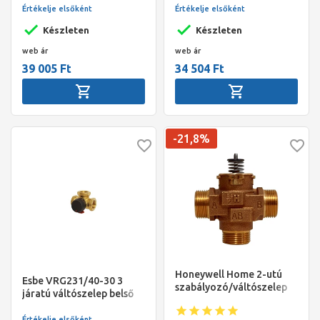
Értékelje elsőként
Értékelje elsőként
Készleten
Készleten
web ár
web ár
39 005 Ft
34 504 Ft
-21,8%
Honeywell Home 2-utú
Esbe VRG231/40-30 3
szabályozó/váltószelep
járatú váltószelep belső
kev. és osztó üzemre,
6/4"
(motor külön), 3/4", KM,
Értékelje elsőként