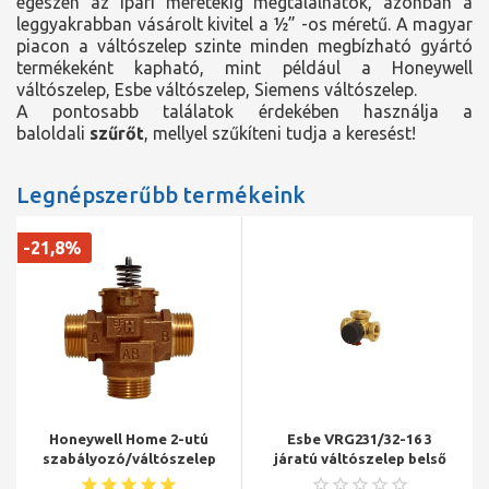
egészen az ipari méretekig megtalálhatók, azonban a
leggyakrabban vásárolt kivitel a ½” -os méretű. A magyar
piacon a váltószelep szinte minden megbízható gyártó
termékeként kapható, mint például a Honeywell
váltószelep, Esbe váltószelep, Siemens váltószelep.
A pontosabb találatok érdekében használja a
baloldali
szűrőt
, mellyel szűkíteni tudja a keresést!
Legnépszerűbb termékeink
-21,8%
Honeywell Home 2-utú
Esbe VRG231/32-16 3
szabályozó/váltószelep
járatú váltószelep belső
kev. és osztó üzemre,
5/4"