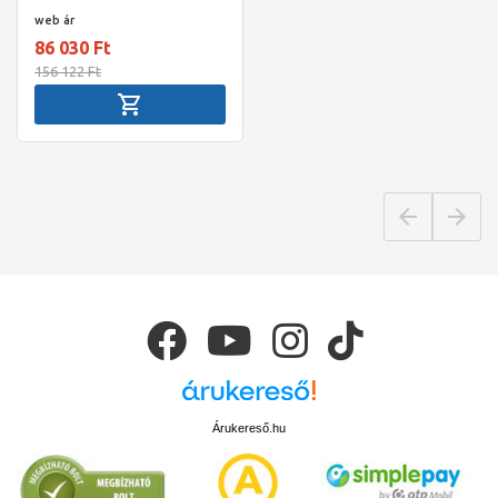
web ár
86 030 Ft
156 122 Ft
Árukereső.hu