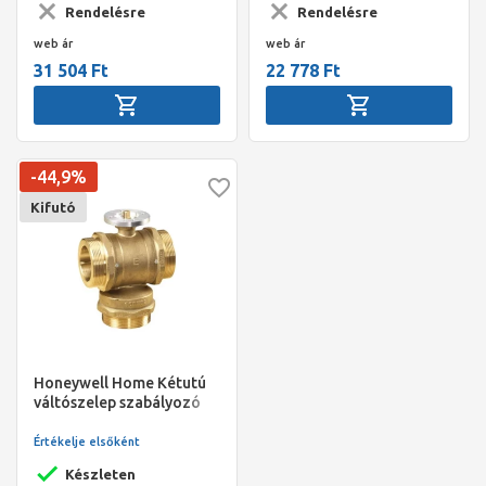
Rendelésre
Rendelésre
web ár
web ár
31 504 Ft
22 778 Ft
-44,9%
Kifutó
Honeywell Home Kétutú
váltószelep szabályozó
gömbcsap,
DN32,G2",kvs=16
Értékelje elsőként
Készleten