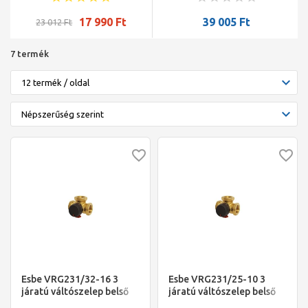
(motor külön), 3/4", KM,
PN20, max 95°C, (kvs=5,7)
17 990
Ft
39 005
Ft
23 012
Ft
7 termék
Esbe VRG231/32-16 3
Esbe VRG231/25-10 3
járatú váltószelep belső
járatú váltószelep belső
5/4"
1"