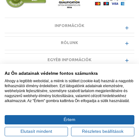
INFORMÁCIÓK
RÓLUNK
EGYÉB INFORMÁCIÓK
Az Ön adatainak védelme fontos számunkra
VÁSÁRLÓI INFORMÁCIÓK
Ahogy a legtöbb weboldal, a miénk is sütiket (cookie-kat) használ a nagyobb
felhasználói élmény érdekében. Ezt látogatóink adatainak elemzésére,
webhelyünk fejlesztésére, személyre szabott tartalom megjelenítésére és
nagyszerű webhely-élmény biztosítására, valamint célzott hirdetésekhez
alkalmazzuk. Az "Értem" gombra kattintva Ön elfogadja a sütik használatát.
Minden jog fenntartva. © Adatkezelés nyilvántartási száma NAIH-
87052/2015.
Értem
Ügyfélszolgálat: +36 1 700 3500
Tervezte és készítette:
Vision-Software, az Octopus 8 ERP
Elutasít mindent
Részletes beállítások
forgalmazója
.