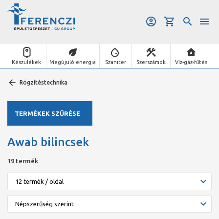
Készülékek
Megújuló energia
Szaniter
Szerszámok
Víz-gáz-fűtés
Rögzítéstechnika
TERMÉKEK SZŰRÉSE
Awab bilincsek
19 termék