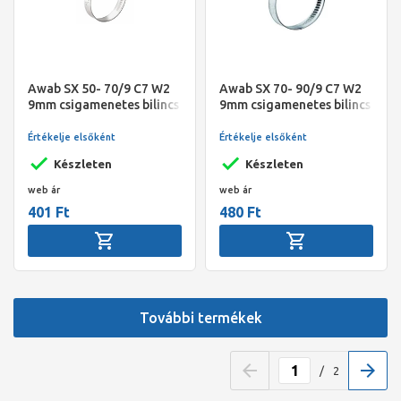
Awab SX 50- 70/9 C7 W2
Awab SX 70- 90/9 C7 W2
9mm csigamenetes bilincs
9mm csigamenetes bilincs
Gemi
Gemi
Értékelje elsőként
Értékelje elsőként
Készleten
Készleten
web ár
web ár
401 Ft
480 Ft
További termékek
/
2