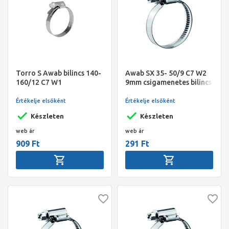
Torro S Awab bilincs 140-
Awab SX 35- 50/9 C7 W2
160/12 C7 W1
9mm csigamenetes bilincs
Gemi
Értékelje elsőként
Értékelje elsőként
Készleten
Készleten
web ár
web ár
909 Ft
291 Ft