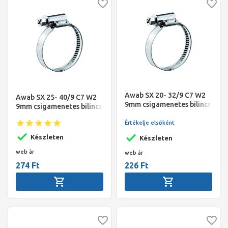
Awab SX 20- 32/9 C7 W2
Awab SX 25- 40/9 C7 W2
9mm csigamenetes bilincs
9mm csigamenetes bilincs
Gemi
Gemi
Értékelje elsőként
Készleten
Készleten
web ár
web ár
274 Ft
226 Ft