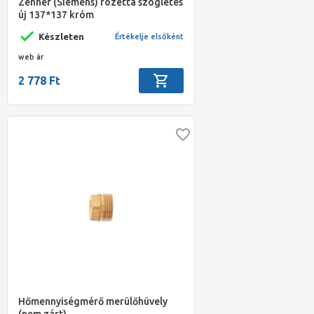
Zenner (Siemens) rozetta szögletes
új 137*137 króm
Készleten
Értékelje elsőként
web ár
2 778 Ft
Hőmennyiségmérő merülőhüvely
(nem zárt)