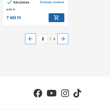
Készleten
Értékelje elsőként
web ár
7 403 Ft
/
4