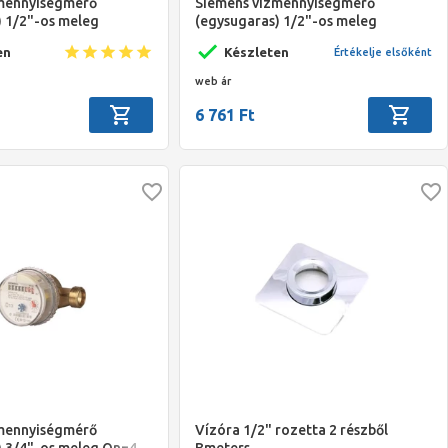
mennyiségmérő
Siemens vízmennyiségmérő
) 1/2"-os meleg
(egysugaras) 1/2"-os meleg
 110 mm
Qn=2.5m3/h 80 mm
en
Készleten
Értékelje elsőként
web ár
6 761 Ft
mennyiségmérő
Vízóra 1/2" rozetta 2 részből
) 3/4"-os meleg Qn=4
Bmeters