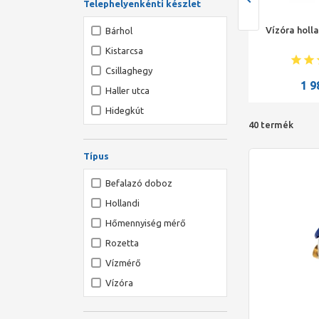
Telephelyenkénti készlet
 hollandi 1 pár 3/4"
Siemens vízóra
Vízóra holla
Bárhol
(egysugaras) 1/2"-os hideg
Kistarcsa
Qn=2,5m3/h 110 mm
Csillaghegy
2 780
Ft
6 695
Ft
1 9
Haller utca
Hidegkút
40 termék
Típus
Befalazó doboz
Hollandi
Hőmennyiség mérő
Rozetta
Vízmérő
Vízóra