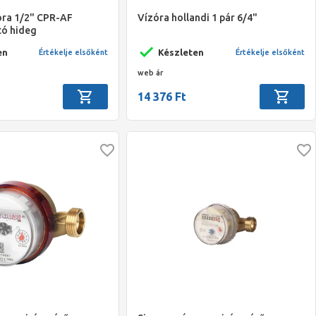
óra 1/2" CPR-AF
Vízóra hollandi 1 pár 6/4"
tó hideg
en
Készleten
Értékelje elsőként
Értékelje elsőként
web ár
14 376 Ft