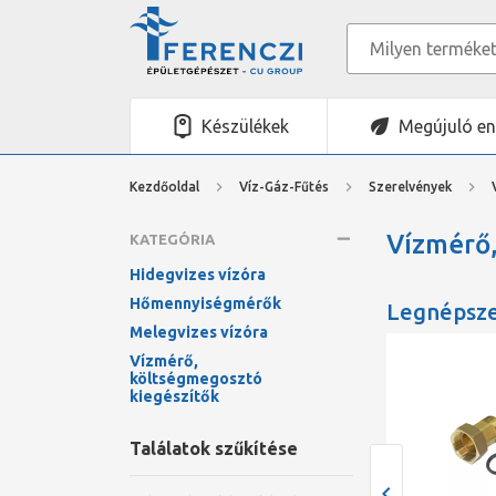
Készülékek
Megújuló en
Kezdőoldal
Víz-Gáz-Fűtés
Szerelvények
Vízmérő
KATEGÓRIA
Hidegvizes vízóra
Hőmennyiségmérők
Legnépsz
Melegvizes vízóra
Vízmérő,
költségmegosztó
kiegészítők
Találatok szűkítése