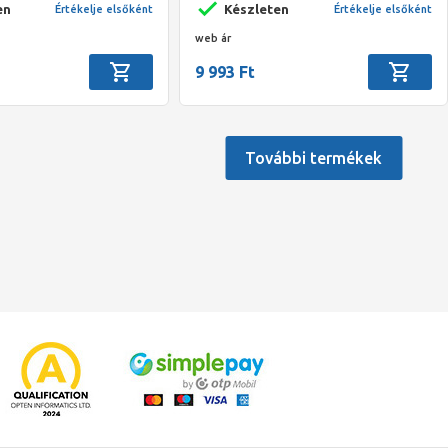
en
Készleten
Értékelje elsőként
Értékelje elsőként
web ár
9 993 Ft
További termékek