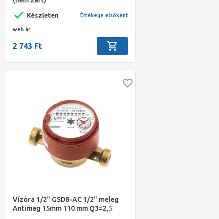
Készleten
Értékelje elsőként
web ár
2 743 Ft
Vízóra 1/2" GSD8-AC 1/2" meleg
Antimag 15mm 110 mm Q3=2,5
m3/h