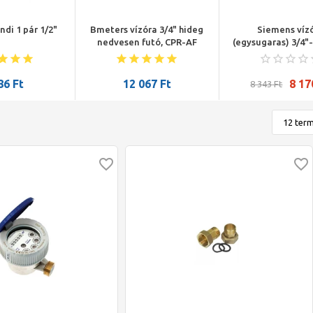
ndi 1 pár 1/2"
Bmeters vízóra 3/4" hideg
Siemens víz
nedvesen futó, CPR-AF
(egysugaras) 3/4"
Qn=4m3/h 13
86
Ft
12 067
Ft
8 17
8 343
Ft