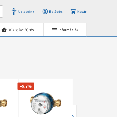
Üzleteink
Belépés
Kosár
Víz-gáz-fűtés
Információk
-9,7%