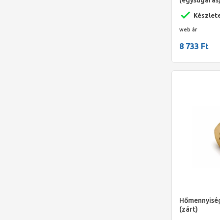
m3/h 130 m
Készlet
web ár
8 733 Ft
Hőmennyisé
(zárt)