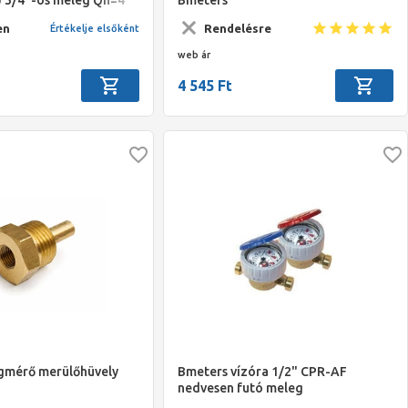
m
en
Rendelésre
Értékelje elsőként
web ár
4 545 Ft
gmérő merülőhüvely
Bmeters vízóra 1/2" CPR-AF
nedvesen futó meleg