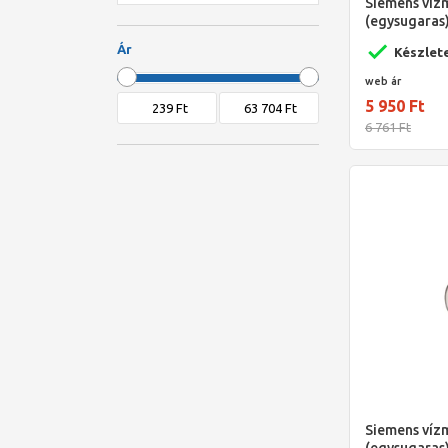
Siemens víz
Zenner
(egysugaras
Qn=2.5m3/h
Ár
Készlet
web ár
5 950 Ft
6 761 Ft
Siemens víz
(egysugaras