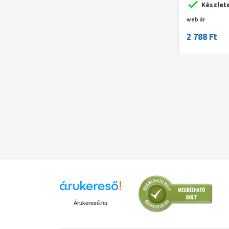
Készlet
web ár
2 788 Ft
Árukereső.hu