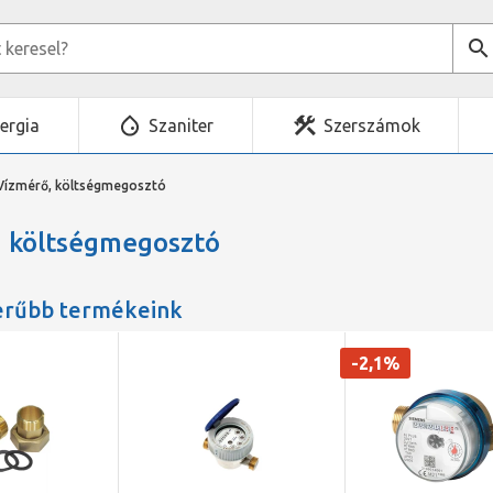
ergia
Szaniter
Szerszámok
Vízmérő, költségmegosztó
, költségmegosztó
erűbb termékeink
-2,1%