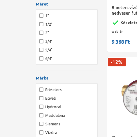
Méret
Bmeters víz
nedvesen fu
1"
Készlet
1/2"
web ár
2"
9 368 Ft
3/4"
5/4"
6/4"
-12%
DN 65
Márka
B-Meters
Egyéb
Hydrocal
Maddalena
Siemens
Vízóra