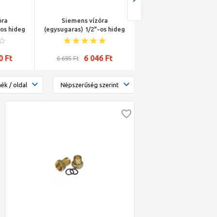
óra
Siemens vízóra
Zenner 1/2" vízóra befa
-os hideg
(egysugaras) 1/2"-os hideg
doboz 80mm
0 mm
Qn=2,5m3/h 80 mm
0
Ft
6 046
Ft
7 887
Ft
6 695
Ft