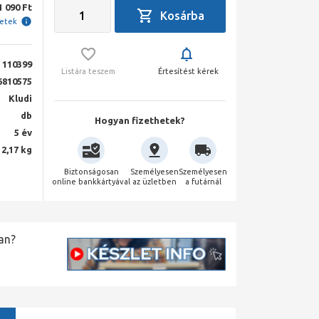
1 090 Ft
letek
110399
Listára teszem
Értesítést kérek
6810575
Kludi
db
Hogyan fizethetek?
5 év
2,17 kg
Biztonságosan
Személyesen
Személyesen
online bankkártyával
az üzletben
a futárnál
an?