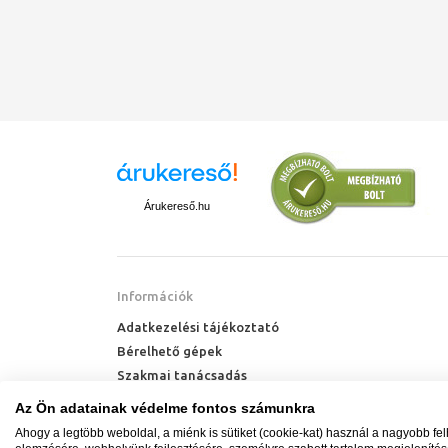
Árukereső.hu
Információk
Adatkezelési tájékoztató
Bérelhető gépek
Szakmai tanácsadás
Technik Cool Pro hőszivattyú tájékoztató
Az Ön adatainak védelme fontos számunkra
Milyen radiátort vegyek?
Ahogy a legtöbb weboldal, a miénk is sütiket (cookie-kat) használ a nagyobb fe
Hőszivattyú kalkulátor