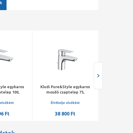
k
tyle egykaros
Kludi Pure&Style egykaros
Kludi Pure&So
telep 100,
mosdó csaptelep 75,
zuhany c
rnitúrával
lefolyógarnitúrával
 elsőként
Értékelje elsőként
Értékelje 
96 Ft
38 800 Ft
45 17