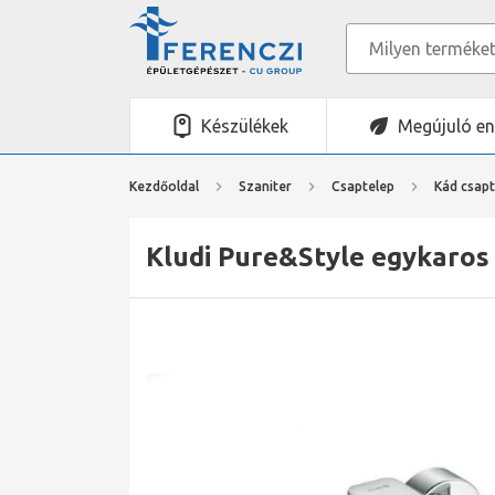
Készülékek
Megújuló en
Kezdőoldal
Szaniter
Csaptelep
Kád csapt
Kludi Pure&Style egykaros 