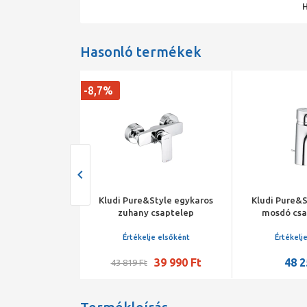
Hasonló termékek
-8,7%
Solid egykaros
Kludi Pure&Style egykaros
Kludi Pure&S
csaptelep
zuhany csaptelep
mosdó csa
lefolyóga
je elsőként
Értékelje elsőként
Értékelj
170 Ft
39 990 Ft
48 2
43 819 Ft