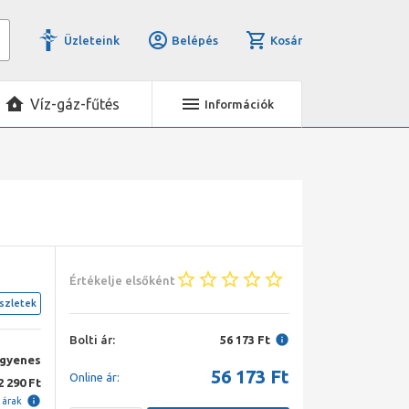
Üzleteink
Belépés
Kosár
Víz-gáz-fűtés
Információk
Értékelje elsőként
szletek
Bolti ár:
56 173 Ft
ngyenes
56 173
Ft
Online ár:
2 290 Ft
i árak