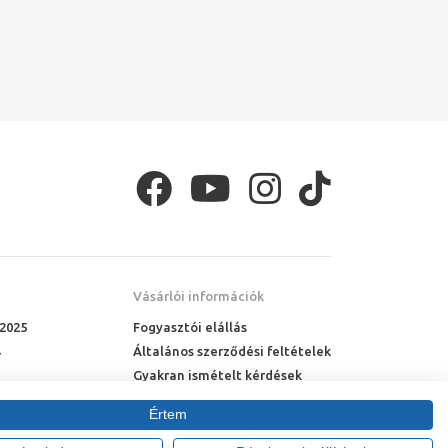
Vásárlói információk
 2025
Fogyasztói elállás
Általános szerződési feltételek
Gyakran ismételt kérdések
Online rendelés menete
Értem
Fizetési feltételek
Házhozszállítás