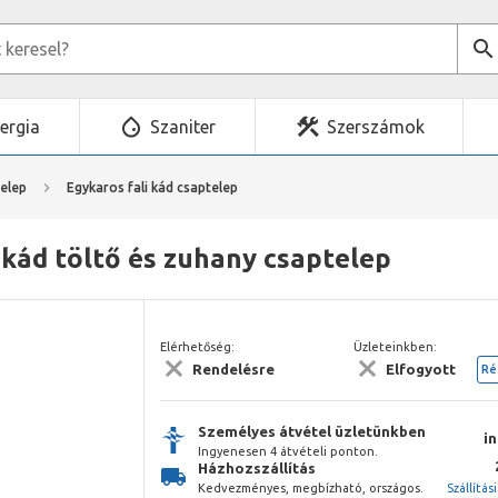
ergia
Szaniter
Szerszámok
elep
Egykaros fali kád csaptelep
kád töltő és zuhany csaptelep
Elérhetőség:
Üzleteinkben:
Rendelésre
Elfogyott
Ré
Személyes átvétel üzletünkben
i
Ingyenesen 4 átvételi ponton.
Házhozszállítás
Kedvezményes, megbízható, országos.
Szállítás