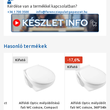
Kérdése van a termékkel kapcsolatban?
+36 1 700 3500
info@ferencziepuletgepeszet.hu
Hasonló termékek
-17,6%
Kifutó
Kifutó
Alföldi Optic mélyöblítésű
Alföldi Optic mélyöblítésű
fali WC csésze, Compact
fali WC csésze, 360*540mm,