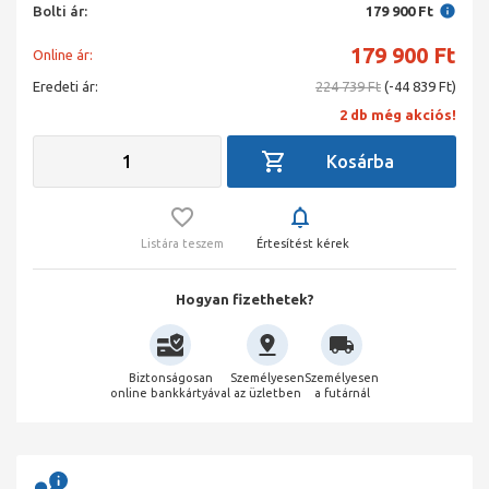
Bolti ár:
179 900 Ft
179 900
Ft
Online ár:
Eredeti ár:
224 739 Ft
(-44 839 Ft)
2 db még akciós!
Listára teszem
Értesítést kérek
Hogyan fizethetek?
Biztonságosan
Személyesen
Személyesen
online bankkártyával
az üzletben
a futárnál