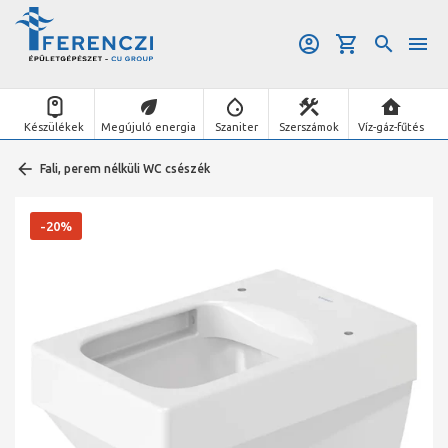
Készülékek
Megújuló energia
Szaniter
Szerszámok
Víz-gáz-fűtés
Fali, perem nélküli WC csészék
-20%