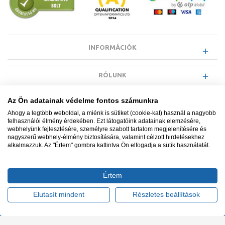
INFORMÁCIÓK
RÓLUNK
Az Ön adatainak védelme fontos számunkra
EGYÉB INFORMÁCIÓK
Ahogy a legtöbb weboldal, a miénk is sütiket (cookie-kat) használ a nagyobb
felhasználói élmény érdekében. Ezt látogatóink adatainak elemzésére,
webhelyünk fejlesztésére, személyre szabott tartalom megjelenítésére és
VÁSÁRLÓI INFORMÁCIÓK
nagyszerű webhely-élmény biztosítására, valamint célzott hirdetésekhez
alkalmazzuk. Az "Értem" gombra kattintva Ön elfogadja a sütik használatát.
Értem
Minden jog fenntartva. © Adatkezelés nyilvántartási száma NAIH-
87052/2015.
Elutasít mindent
Részletes beállítások
Ügyfélszolgálat: +36 1 700 3500
Tervezte és készítette:
Vision-Software, az Octopus 8 ERP