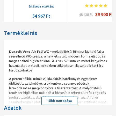
360*490mm, Clean-Flush
Clean-Flush öblítéssel
öblítés
Értékelje elsőként
39 900 Ft
48 428 Ft
54 967 Ft
Termékleírás
Duravit Vero Air fali WC
– mélyöblítésű, Rimless kivitelű falra
szerelhető WC-csésze, amely letisztult, modern formavilágot és
magas szintű higiéniát kínál. A 370 × 570 mm-es méret kényelmes
használatot biztosít, miközben tökéletesen illeszkedik kortárs
fürdőszobákba.
A perem nélküli (Rimless) kialakítás hatékony és egyenletes
öblítést tesz lehetővé, csökkentve a szennyeződések
lerakódását és megkönnyítve a tisztántartást. A mélyöblítésű
rendszer higiénikus működést biztosít, a rejtett Durafix rögzítés
pedig esztétikus, stabil falra szerelést eredményez. A fehér
Több mutatása
szaniterkerámia időtálló megjelenést és könnyű tisztíthatóságot
Adatok
nyújt.
Főbb jellemzők