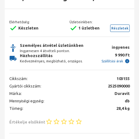
Elérhetőség:
Üzleteinkben:
Készleten
1 üzletben
Részletek
Személyes átvétel üzletünkben
ingyenes
Ingyenesen 4 átvételi ponton.
9 990 Ft
Házhozszállítás
Kedvezményes, megbízható, országos.
Szállítási árak
Cikkszám:
103155
Gyártói cikkszám:
2525090000
Márka:
Duravit
Mennyiségi egység:
db
Tömeg:
28,4 kg
Értékelje elsőként