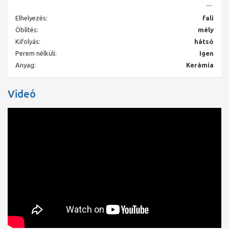
Rimless (perem nélküli) kialakítás
– jobb higiénia és
Elhelyezés:
fali
egyszerűbb tisztítás.
Öblítés:
mély
Mélyöblítésű kivitel
– hatékony, megbízható öblítés.
Kifolyás:
hátsó
Falra szerelhető WC
– modern megjelenés és könnyű
padlótisztítás.
Perem nélküli:
Igen
Durafix rejtett rögzítés
– stabil, esztétikus felfogatás.
Anyag:
Kerámia
370 × 570 mm méret
– kényelmes használat lakó- és
középületekben.
Minőségi szaniterkerámia
– tartós, sima, fehér felület.
Videó
Alkalmazási terület
Lakó- és középületi fürdőszobákban, új építésnél és felújításnál
egyaránt, ahol fontos a modern megjelenés, a magas higiéniai
szint és a könnyű karbantarthatóság.