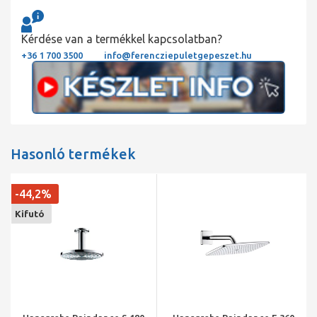
Kérdése van a termékkel kapcsolatban?
+36 1 700 3500
info@ferencziepuletgepeszet.hu
Hasonló termékek
-44,2%
Kifutó