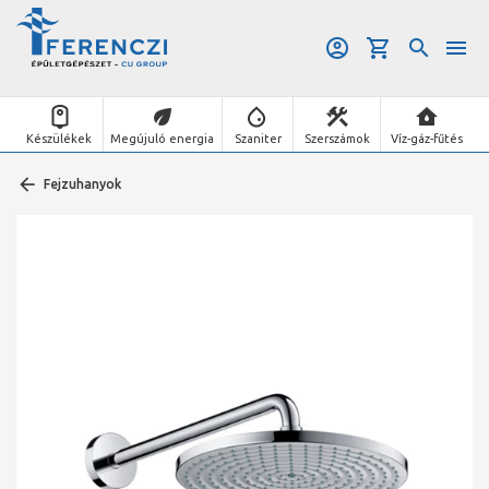
Készülékek
Megújuló energia
Szaniter
Szerszámok
Víz-gáz-fűtés
Fejzuhanyok