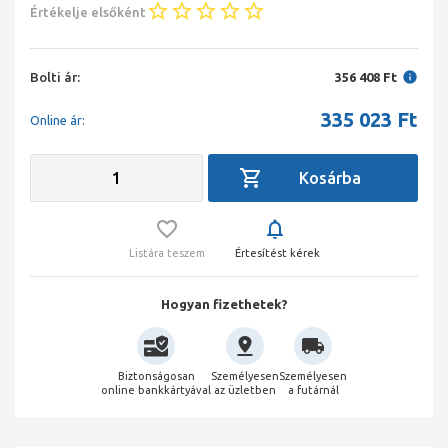
Értékelje elsőként
Bolti ár:
356 408 Ft
335 023
Ft
Online ár:
Listára teszem
Értesítést kérek
Hogyan fizethetek?
Biztonságosan
Személyesen
Személyesen
online bankkártyával
az üzletben
a futárnál