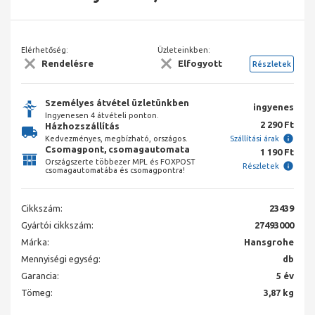
Elérhetőség:
Üzleteinkben:
Rendelésre
Elfogyott
Részletek
Személyes átvétel üzletünkben
ingyenes
Ingyenesen 4 átvételi ponton.
2 290 Ft
Házhozszállítás
Kedvezményes, megbízható, országos.
Szállítási árak
Csomagpont, csomagautomata
1 190 Ft
Országszerte többezer MPL és FOXPOST
Részletek
csomagautomatába és csomagpontra!
Cikkszám:
23439
Gyártói cikkszám:
27493000
Márka:
Hansgrohe
Mennyiségi egység:
db
Garancia:
5 év
Tömeg:
3,87 kg