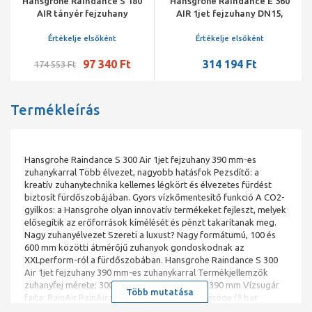
Hansgrohe Raindance S 180
Hansgrohe Raindance E 360
AIR tányér fejzuhany
AIR 1jet fejzuhany DN15,
EcoSmart, DN15 100 mm-es
223 mm-es zuhanykarral,
mennyezeti csatlakozóval,
króm
Értékelje elsőként
Értékelje elsőként
króm
97 340 Ft
314 194 Ft
174 553 Ft
Termékleírás
Hansgrohe Raindance S 300 Air 1jet fejzuhany 390 mm-es
zuhanykarral Több élvezet, nagyobb hatásfok Pezsdítő: a
kreatív zuhanytechnika kellemes légkört és élvezetes fürdést
biztosít fürdőszobájában. Gyors vízkőmentesítő funkció A CO2-
gyilkos: a Hansgrohe olyan innovatív termékeket fejleszt, melyek
elősegítik az erőforrások kímélését és pénzt takarítanak meg.
Nagy zuhanyélvezet Szereti a luxust? Nagy formátumú, 100 és
600 mm közötti átmérőjű zuhanyok gondoskodnak az
XXLperform-ról a fürdőszobában. Hansgrohe Raindance S 300
Air 1jet fejzuhany 390 mm-es zuhanykarral Termékjellemzők
zuhanyfej mérete: 300 mm Zuhanykar hossza 390 mm Vízsugár
Több mutatása
fajta: RainAir RainAir vízsugár átfolyási mennyisége (3 bar
mellett): 18 l/perc teljesen krómozott vízsugártárcsa