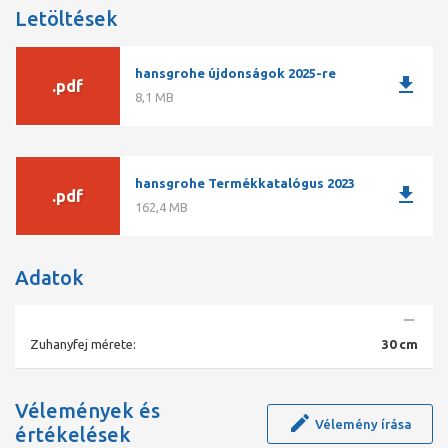
Letöltések
vízsugártárcsa anyaga: fém Szerelés: fal Csatlakozómenet G 1
hansgrohe újdonságok 2025-re
download
.pdf
8,1 MB
hansgrohe Termékkatalógus 2023
download
.pdf
162,4 MB
Adatok
Zuhanyfej mérete:
30 cm
Vélemények és
Vélemény írása
értékelések