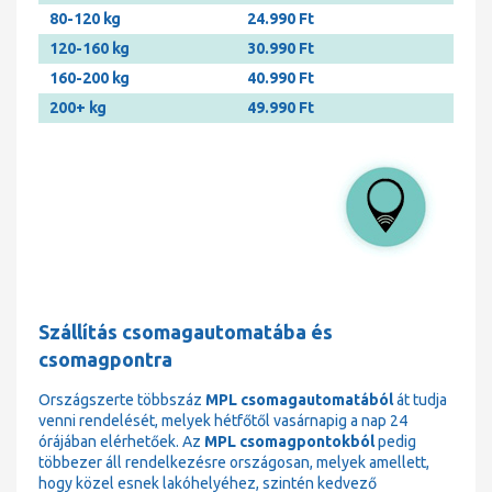
80-120 kg
24.990 Ft
120-160 kg
30.990 Ft
160-200 kg
40.990 Ft
200+ kg
49.990 Ft
Szállítás csomagautomatába és
csomagpontra
Országszerte többszáz
MPL csomagautomatából
át tudja
venni rendelését, melyek hétfőtől vasárnapig a nap 24
órájában elérhetőek. Az
MPL csomagpontokból
pedig
többezer áll rendelkezésre országosan, melyek amellett,
hogy közel esnek lakóhelyéhez, szintén kedvező