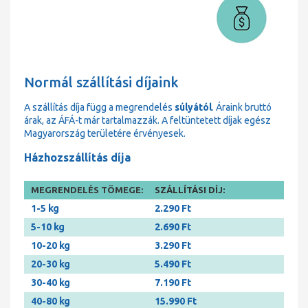
Normál szállítási díjaink
A szállítás díja függ a megrendelés
súlyától
. Áraink bruttó
árak, az ÁFÁ-t már tartalmazzák. A feltüntetett díjak egész
Magyarország területére érvényesek.
Házhozszállítás díja
MEGRENDELÉS TÖMEGE:
SZÁLLÍTÁSI DÍJ:
1-5 kg
2.290 Ft
5-10 kg
2.690 Ft
10-20 kg
3.290 Ft
20-30 kg
5.490 Ft
30-40 kg
7.190 Ft
40-80 kg
15.990 Ft