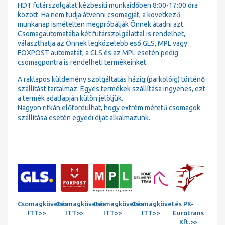
HDT futárszolgálat kézbesíti munkaidőben 8:00-17:00 óra
között. Ha nem tudja átvenni csomagját, a következő
munkanap ismételten megpróbálják Önnek átadni azt.
Csomagautomatába két futárszolgálattal is rendelhet,
választhatja az Önnek legközelebb eső GLS, MPL vagy
FOXPOST automatát, a GLS és az MPL esetén pedig
csomagpontra is rendelheti termékeinket.
A raklapos küldemény szolgáltatás házig (parkolóig) történő
szállítást tartalmaz. Egyes termékek szállítása ingyenes, ezt
a termék adatlapján külön jelöljük.
Nagyon ritkán előfordulhat, hogy extrém méretű csomagok
szállítása esetén egyedi díjat alkalmazunk.
Csomagkövetés
Csomagkövetés
Csomagkövetés
Csomagkövetés
PK-
ITT>>
ITT>>
ITT>>
ITT>>
Eurotrans
Kft.>>