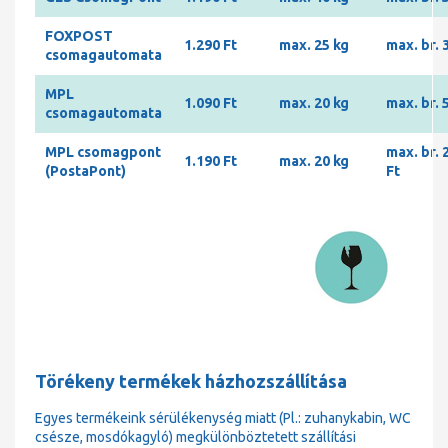
FOXPOST
1.290 Ft
max. 25 kg
max. br. 
csomagautomata
MPL
1.090 Ft
max. 20 kg
max. br. 
csomagautomata
MPL csomagpont
max. br. 
1.190 Ft
max. 20 kg
(PostaPont)
Ft
Törékeny termékek házhozszállítása
Egyes termékeink sérülékenység miatt (Pl.: zuhanykabin, WC
csésze, mosdókagyló) megkülönböztetett szállítási