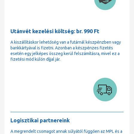
Utánvét kezelési költség: br. 990 Ft
A kiszállításkor lehetőség van a futárnál készpénzben vagy
bankkártyával is fizetni. Azonban a készpénzes fizetés
esetén egy jelképes összeg kerül felszámításra, mivel ez a
fizetési mód külön díjjal jár.
Logisztikai partnereink
A megrendelt csomagot annak súlyától függően az MPL és a