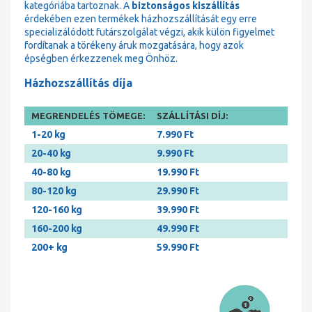
kategóriába tartoznak. A
biztonságos kiszállítás
érdekében ezen termékek házhozszállítását egy erre
specializálódott futárszolgálat végzi, akik külön figyelmet
fordítanak a törékeny áruk mozgatására, hogy azok
épségben érkezzenek meg Önhöz.
Házhozszállítás díja
MEGRENDELÉS TÖMEGE:
SZÁLLÍTÁSI DÍJ:
1-20 kg
7.990 Ft
20-40 kg
9.990 Ft
40-80 kg
19.990 Ft
80-120 kg
29.990 Ft
120-160 kg
39.990 Ft
160-200 kg
49.990 Ft
200+ kg
59.990 Ft