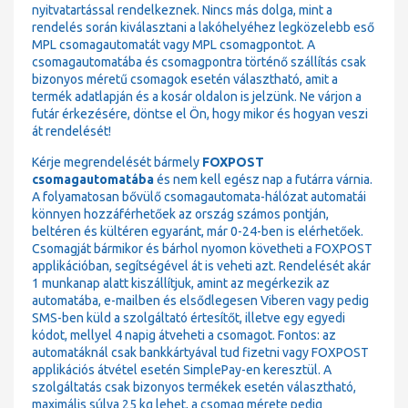
nyitvatartással rendelkeznek. Nincs más dolga, mint a
rendelés során kiválasztani a lakóhelyéhez legközelebb eső
MPL csomagautomatát vagy MPL csomagpontot. A
csomagautomatába és csomagpontra történő szállítás csak
bizonyos méretű csomagok esetén választható, amit a
termék adatlapján és a kosár oldalon is jelzünk. Ne várjon a
futár érkezésére, döntse el Ön, hogy mikor és hogyan veszi
át rendelését!
Kérje megrendelését bármely
FOXPOST
csomagautomatába
és nem kell egész nap a futárra várnia.
A folyamatosan bővülő csomagautomata-hálózat automatái
könnyen hozzáférhetőek az ország számos pontján,
beltéren és kültéren egyaránt, már 0-24-ben is elérhetőek.
Csomagját bármikor és bárhol nyomon követheti a FOXPOST
applikációban, segítségével át is veheti azt. Rendelését akár
1 munkanap alatt kiszállítjuk, amint az megérkezik az
automatába, e-mailben és elsődlegesen Viberen vagy pedig
SMS-ben küld a szolgáltató értesítőt, illetve egy egyedi
kódot, mellyel 4 napig átveheti a csomagot. Fontos: az
automatáknál csak bankkártyával tud fizetni vagy FOXPOST
applikációs átvétel esetén SimplePay-en keresztül. A
szolgáltatás csak bizonyos termékek esetén választható,
maximális súlya 25 kg lehet, a csomag mérete pedig