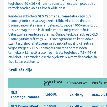
legfeljebb 60 x 36 x 61 cm - ezt minden esetben jelezzük a
termék adatlapján és a kosár oldalon is.
Rendelését kérheti
GLS Csomagautomatába
vagy GLS
CsomagPontra is! Országszerte több, mint 1000 db GLS
Csomagautomata várja rendelését, továbbá 1000-nél is több
GLS CsomagPonton is át tudja venni a megrendelt árut!
Válassza ki a rendelés során az Önhöz legközelebb eső GLS
Csomagautomatát vagy GLS CsomagPontot és kérje oda a
szállítást, ahol lehetősége van bankkártyával is kifizetni a
végösszeget! A GLS Csomagautomatába nem minden
termékünk kérhető, a csomag mérete legfeljebb 75 x 44 x 61
cm lehet - ezt minden esetben jelezzük a termék adatlapján
és a kosár oldalon is.
Szállítás díja
SZÁLLÍTÁSI
SÚLYKORLÁT:
ÉRTÉKNYI
DÍJ:
GLS
1.090 Ft
max. 40 kg
max. br. 
Csomagautomata
GLS CsomagPont
1.190 Ft
max. 40 kg
max. br. 