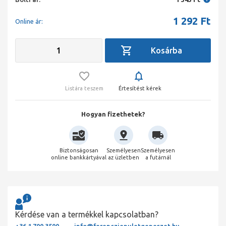
1 292
Ft
Online ár:
Listára teszem
Értesítést kérek
Hogyan fizethetek?
Biztonságosan
Személyesen
Személyesen
online bankkártyával
az üzletben
a futárnál
Kérdése van a termékkel kapcsolatban?