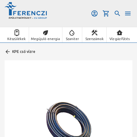
Készülékek
Megújuló energia
Szaniter
Szerszámok
Víz-gáz-fűtés
KPE cső vízre