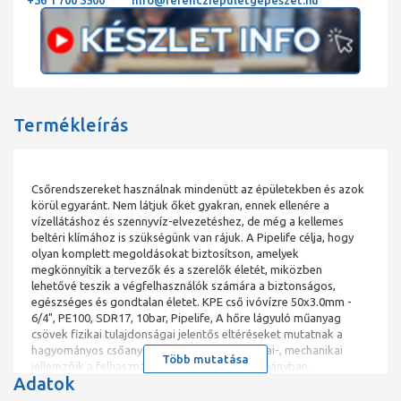
+36 1 700 3500
info@ferencziepuletgepeszet.hu
Termékleírás
Csőrendszereket használnak mindenütt az épületekben és azok
körül egyaránt. Nem látjuk őket gyakran, ennek ellenére a
vízellátáshoz és szennyvíz-elvezetéshez, de még a kellemes
beltéri klímához is szükségünk van rájuk. A Pipelife célja, hogy
olyan komplett megoldásokat biztosítson, amelyek
megkönnyítik a tervezők és a szerelők életét, miközben
lehetővé teszik a végfelhasználók számára a biztonságos,
egészséges és gondtalan életet. KPE cső ivóvízre 50x3.0mm -
6/4", PE100, SDR17, 10bar, Pipelife, A hőre lágyuló műanyag
csövek fizikai tulajdonságai jelentős eltéréseket mutatnak a
hagyományos csőanyagokhoz képest. A fizikai-, mechanikai
Több mutatása
jellemzőik a felhasználási hőmérséklet tartományban,
Adatok
hőmérséklet- és időfüggők. Ezt a sajátos tulajdonságot a PE
csövek tervezésében és építésében is figyelembe kell venni. A PE