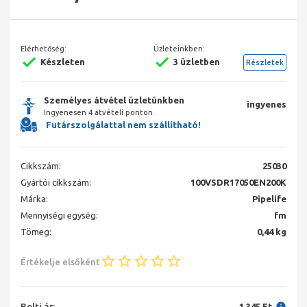
Elérhetőség:
Üzleteinkben:
Készleten
3 üzletben
Részletek
Személyes átvétel üzletünkben
ingyenes
Ingyenesen 4 átvételi ponton.
Futárszolgálattal nem szállítható!
Cikkszám:
25030
Gyártói cikkszám:
100VSDR17050EN200K
Márka:
Pipelife
Mennyiségi egység:
fm
Tömeg:
0,44 kg
Értékelje elsőként
Bolti ár:
1 345 Ft