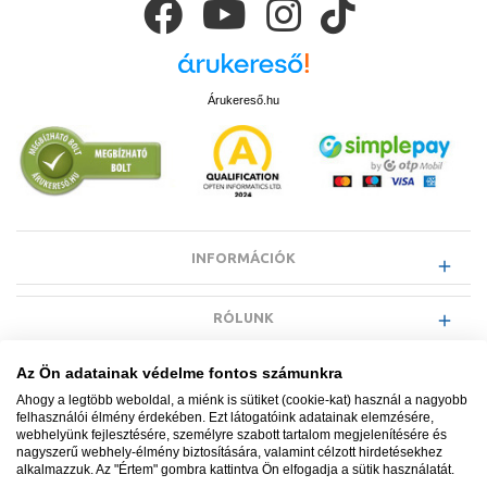
Árukereső.hu
INFORMÁCIÓK
RÓLUNK
Az Ön adatainak védelme fontos számunkra
EGYÉB INFORMÁCIÓK
Ahogy a legtöbb weboldal, a miénk is sütiket (cookie-kat) használ a nagyobb
felhasználói élmény érdekében. Ezt látogatóink adatainak elemzésére,
webhelyünk fejlesztésére, személyre szabott tartalom megjelenítésére és
VÁSÁRLÓI INFORMÁCIÓK
nagyszerű webhely-élmény biztosítására, valamint célzott hirdetésekhez
alkalmazzuk. Az "Értem" gombra kattintva Ön elfogadja a sütik használatát.