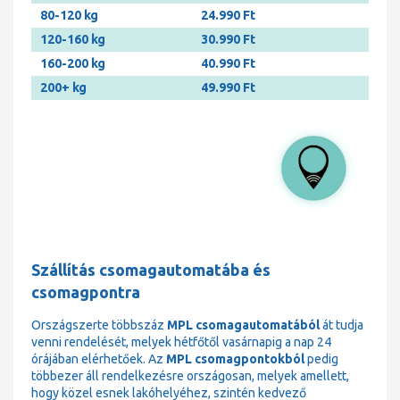
80-120 kg
24.990 Ft
120-160 kg
30.990 Ft
160-200 kg
40.990 Ft
200+ kg
49.990 Ft
Szállítás csomagautomatába és
csomagpontra
Országszerte többszáz
MPL csomagautomatából
át tudja
venni rendelését, melyek hétfőtől vasárnapig a nap 24
órájában elérhetőek. Az
MPL csomagpontokból
pedig
többezer áll rendelkezésre országosan, melyek amellett,
hogy közel esnek lakóhelyéhez, szintén kedvező