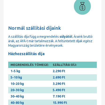
Normál szállítási díjaink
A szállítás díja függ a megrendelés
súlyától
. Áraink bruttó
árak, az ÁFÁ-t már tartalmazzák. A feltüntetett díjak egész
Magyarország területére érvényesek.
Házhozszállítás díja
MEGRENDELÉS TÖMEGE:
SZÁLLÍTÁSI DÍJ:
1-5 kg
2.290 Ft
5-10 kg
2.690 Ft
10-20 kg
3.290 Ft
20-30 kg
5.490 Ft
30-40 kg
7.190 Ft
40-80 kg
15.990 Ft