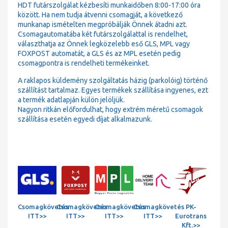
HDT futárszolgálat kézbesíti munkaidőben 8:00-17:00 óra
között. Ha nem tudja átvenni csomagját, a következő
munkanap ismételten megpróbálják Önnek átadni azt.
Csomagautomatába két futárszolgálattal is rendelhet,
választhatja az Önnek legközelebb eső GLS, MPL vagy
FOXPOST automatát, a GLS és az MPL esetén pedig
csomagpontra is rendelheti termékeinket.
A raklapos küldemény szolgáltatás házig (parkolóig) történő
szállítást tartalmaz. Egyes termékek szállítása ingyenes, ezt
a termék adatlapján külön jelöljük.
Nagyon ritkán előfordulhat, hogy extrém méretű csomagok
szállítása esetén egyedi díjat alkalmazunk.
Csomagkövetés
Csomagkövetés
Csomagkövetés
Csomagkövetés
PK-
ITT>>
ITT>>
ITT>>
ITT>>
Eurotrans
Kft.>>