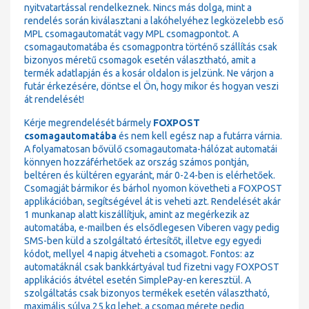
nyitvatartással rendelkeznek. Nincs más dolga, mint a
rendelés során kiválasztani a lakóhelyéhez legközelebb eső
MPL csomagautomatát vagy MPL csomagpontot. A
csomagautomatába és csomagpontra történő szállítás csak
bizonyos méretű csomagok esetén választható, amit a
termék adatlapján és a kosár oldalon is jelzünk. Ne várjon a
futár érkezésére, döntse el Ön, hogy mikor és hogyan veszi
át rendelését!
Kérje megrendelését bármely
FOXPOST
csomagautomatába
és nem kell egész nap a futárra várnia.
A folyamatosan bővülő csomagautomata-hálózat automatái
könnyen hozzáférhetőek az ország számos pontján,
beltéren és kültéren egyaránt, már 0-24-ben is elérhetőek.
Csomagját bármikor és bárhol nyomon követheti a FOXPOST
applikációban, segítségével át is veheti azt. Rendelését akár
1 munkanap alatt kiszállítjuk, amint az megérkezik az
automatába, e-mailben és elsődlegesen Viberen vagy pedig
SMS-ben küld a szolgáltató értesítőt, illetve egy egyedi
kódot, mellyel 4 napig átveheti a csomagot. Fontos: az
automatáknál csak bankkártyával tud fizetni vagy FOXPOST
applikációs átvétel esetén SimplePay-en keresztül. A
szolgáltatás csak bizonyos termékek esetén választható,
maximális súlya 25 kg lehet, a csomag mérete pedig