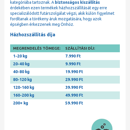
kategóriába tartoznak. A
biztonságos kiszállítás
érdekében ezen termékek házhozszállítását egy erre
specializálódott futárszolgálat végzi, akik külön figyelmet
fordítanak a törékeny áruk mozgatására, hogy azok
épségben érkezzenek meg Önhöz.
Házhozszállítás díja
MEGRENDELÉS TÖMEGE:
SZÁLLÍTÁSI DÍJ:
1-20 kg
7.990 Ft
20-40 kg
9.990 Ft
40-80 kg
19.990 Ft
80-120 kg
29.990 Ft
120-160 kg
39.990 Ft
160-200 kg
49.990 Ft
200+ kg
59.990 Ft