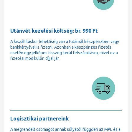
Utánvét kezelési költség: br. 990 Ft
A kiszállításkor lehetőség van a futárnál készpénzben vagy
bankkártyával is fizetni. Azonban a készpénzes fizetés
esetén egy jelképes összeg kerül felszámításra, mivel ez a
fizetési mód külön díjjal jár.
Logisztikai partnereink
A megrendelt csomagot annak súlyától függően az MPL és a