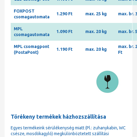
FOXPOST
1.290 Ft
max. 25 kg
max. br. 
csomagautomata
MPL
1.090 Ft
max. 20 kg
max. br. 
csomagautomata
MPL csomagpont
max. br. 
1.190 Ft
max. 20 kg
(PostaPont)
Ft
Törékeny termékek házhozszállítása
Egyes termékeink sérülékenység miatt (Pl.: zuhanykabin, WC
csésze, mosdókagyló) megkülönböztetett szállítási