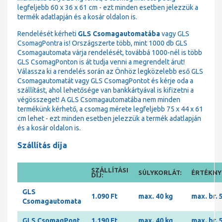
legfeljebb 60 x 36 x 61 cm - ezt minden esetben jelezzük a
termék adatlapján és a kosár oldalon is.
Rendelését kérheti
GLS Csomagautomatába
vagy GLS
CsomagPontra is! Országszerte több, mint 1000 db GLS
Csomagautomata várja rendelését, továbbá 1000-nél is több
GLS CsomagPonton is át tudja venni a megrendelt árut!
Válassza ki a rendelés során az Önhöz legközelebb eső GLS
Csomagautomatát vagy GLS CsomagPontot és kérje oda a
szállítást, ahol lehetősége van bankkártyával is kifizetni a
végösszeget! A GLS Csomagautomatába nem minden
termékünk kérhető, a csomag mérete legfeljebb 75 x 44 x 61
cm lehet - ezt minden esetben jelezzük a termék adatlapján
és a kosár oldalon is.
Szállítás díja
SZÁLLÍTÁSI
SÚLYKORLÁT:
ÉRTÉKNYI
DÍJ:
GLS
1.090 Ft
max. 40 kg
max. br. 
Csomagautomata
GLS CsomagPont
1.190 Ft
max. 40 kg
max. br. 