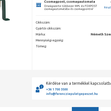
Csomagpont, csomagautomata
Országszerte többezer MPL és FOXPOST
Rész
csomagautomatába és csomagpontra!
Cikkszám:
Gyártói cikkszám:
Márka:
Németh Szer
Mennyiségi egység:
Tömeg:
Kérdése van a termékkel kapcsolatb
+36 1 700 3500
info@ferencziepuletgepeszet.hu