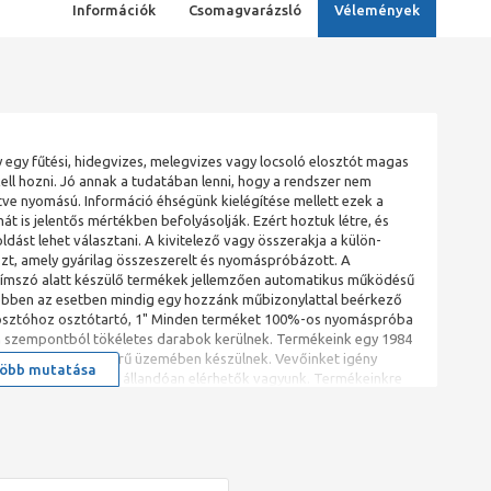
Információk
Csomagvarázsló
Vélemények
 fűtési, hidegvizes, melegvizes vagy locsoló elosztót magas
kell hozni. Jó annak a tudatában lenni, hogy a rendszer nem
tve nyomású. Információ éhségünk kielégítése mellett ezek a
 is jelentős mértékben befolyásolják. Ezért hoztuk létre, és
ást lehet választani. A kivitelező vagy összerakja a külön-
szt, amely gyárilag összeszerelt és nyomáspróbázott. A
ti címszó alatt készülő termékek jellemzően automatikus működésű
 ebben az esetben mindig egy hozzánk műbizonylattal beérkező
. osztóhoz osztótartó, 1" Minden terméket 100%-os nyomáspróba
en szempontból tökéletes darabok kerülnek. Termékeink egy 1984
vállalkozás korszerű üzemében készülnek. Vevőinket igény
öbb mutatása
nyelvet beszélünk és állandóan elérhetők vagyunk. Termékeinkre
az élettartamuk ennek a többszöröse lesz. A beépülő réz
dei áron vásároljuk és örök érték marad, amely soha nem fogja a
 feldolgozható. Termékeink megfelelnek minden törvényi
mzeti Műszaki Értékeléssel, ÁNTSZ engedéllyel rendelkeznek. Ahol
ványt is a kedves vevő rendelkezésére bocsátjuk.
A termék ISO