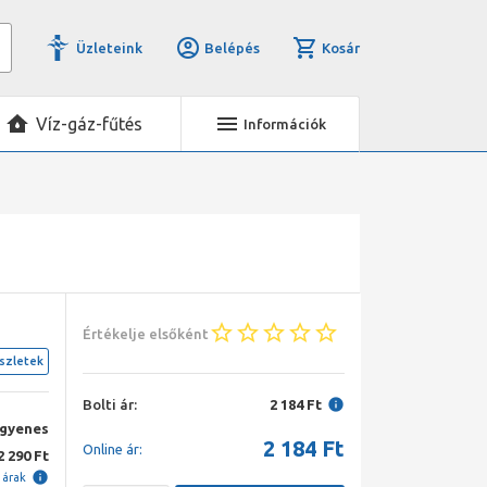
Üzleteink
Belépés
Kosár
Víz-gáz-fűtés
Információk
Értékelje elsőként
szletek
Bolti ár:
2 184 Ft
ngyenes
2 184
Ft
Online ár:
2 290 Ft
i árak