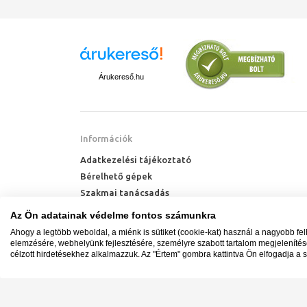
Árukereső.hu
Információk
Adatkezelési tájékoztató
Bérelhető gépek
Szakmai tanácsadás
Technik Cool Pro hőszivattyú tájékoztató
Az Ön adatainak védelme fontos számunkra
Milyen radiátort vegyek?
Ahogy a legtöbb weboldal, a miénk is sütiket (cookie-kat) használ a nagyobb fe
Hőszivattyú kalkulátor
elemzésére, webhelyünk fejlesztésére, személyre szabott tartalom megjeleníté
célzott hirdetésekhez alkalmazzuk. Az "Értem" gombra kattintva Ön elfogadja a s