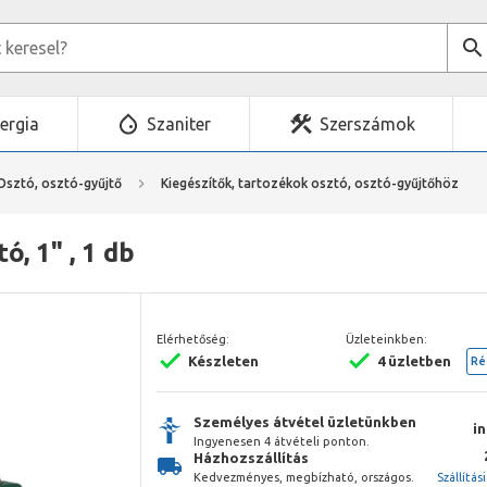
ergia
Szaniter
Szerszámok
Osztó, osztó-gyűjtő
Kiegészítők, tartozékok osztó, osztó-gyűjtőhöz
, 1" , 1 db
Elérhetőség:
Üzleteinkben:
Készleten
4 üzletben
Ré
Személyes átvétel üzletünkben
i
Ingyenesen 4 átvételi ponton.
Házhozszállítás
Kedvezményes, megbízható, országos.
Szállítás