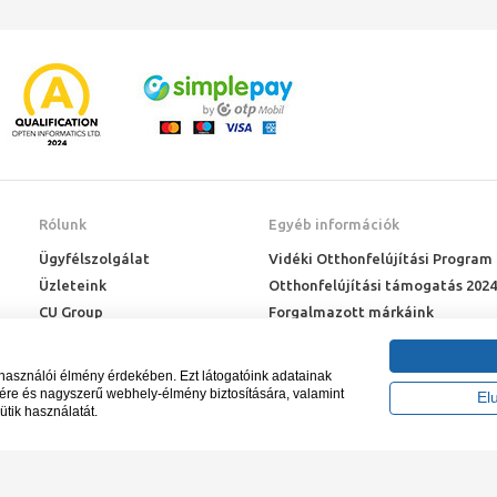
Rólunk
Egyéb információk
Ügyfélszolgálat
Vidéki Otthonfelújítási Program
Üzleteink
Otthonfelújítási támogatás 2024
CU Group
Forgalmazott márkáink
Rólunk
ÉMI engedélyek
Karrier
Letöltések
lhasználói élmény érdekében. Ezt látogatóink adatainak
Adatkezelési kérelem
sére és nagyszerű webhely-élmény biztosítására, valamint
El
ütik használatát.
Blog