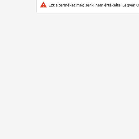
9001:2015 szabvány szerint tanúsított.
Ezt a terméket még senki nem értékelte. Legyen Ö