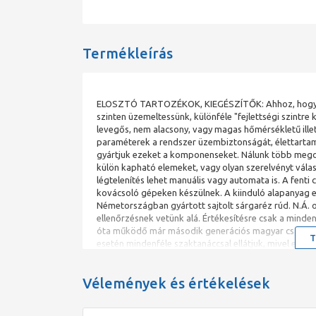
Termékleírás
ELOSZTÓ TARTOZÉKOK, KIEGÉSZÍTŐK: Ahhoz, hogy egy
szinten üzemeltessünk, különféle "fejlettségi szintre 
levegős, nem alacsony, vagy magas hőmérsékletű ille
paraméterek a rendszer üzembiztonságát, élettartamát
gyártjuk ezeket a komponenseket. Nálunk több megold
külön kapható elemeket, vagy olyan szerelvényt vála
légtelenítés lehet manuális vagy automata is. A fen
kovácsoló gépeken készülnek. A kiinduló alapanyag
Németországban gyártott sajtolt sárgaréz rúd. N.Á
ellenőrzésnek vetünk alá. Értékesítésre csak a mind
óta működő már második generációs magyar családi 
T
esetén mindenféle szaktanáccsal ellátjuk, mivel egy 
10 év garanciát adunk, de a konstrukció olyan, hogy 
alapanyagot a londoni fémtőzsdén jegyzik, mi is tőzs
Vélemények és értékelések
környezetet szennyezni, mivel újra értékesíthető és
előírásnak, akkreditált intézetek által kiállított Ne
szükséges ott pedig az ivóvízre előírt 1+-os tanúsít