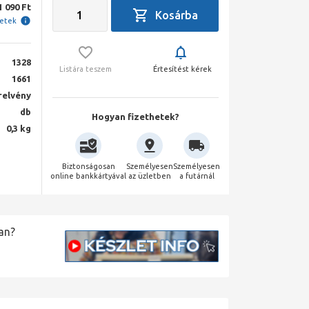
1 090 Ft
letek
1328
Listára teszem
Értesítést kérek
1661
elvény
db
Hogyan fizethetek?
0,3 kg
Biztonságosan
Személyesen
Személyesen
online bankkártyával
az üzletben
a futárnál
an?