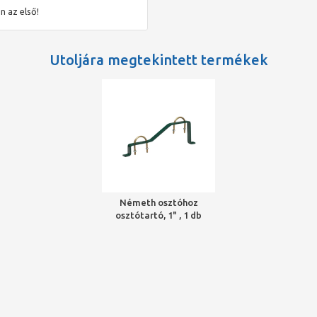
n az első!
Utoljára megtekintett termékek
Németh osztóhoz
osztótartó, 1" , 1 db