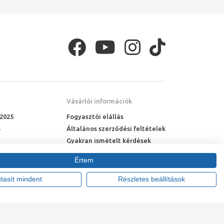
Vásárlói információk
 2025
Fogyasztói elállás
Általános szerződési feltételek
Gyakran ismételt kérdések
Online rendelés menete
Értem
Fizetési feltételek
Házhozszállítás
utasít mindent
Részletes beállítások