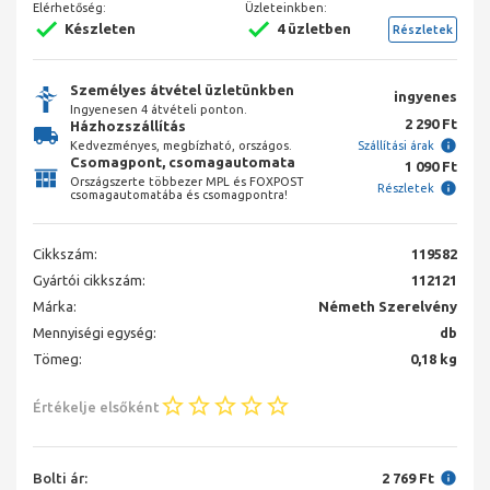
Elérhetőség:
Üzleteinkben:
Készleten
4 üzletben
Részletek
Személyes átvétel üzletünkben
ingyenes
Ingyenesen 4 átvételi ponton.
2 290 Ft
Házhozszállítás
Kedvezményes, megbízható, országos.
Szállítási árak
Csomagpont, csomagautomata
1 090 Ft
Országszerte többezer MPL és FOXPOST
Részletek
csomagautomatába és csomagpontra!
Cikkszám:
119582
Gyártói cikkszám:
112121
Márka:
Németh Szerelvény
Mennyiségi egység:
db
Tömeg:
0,18 kg
Értékelje elsőként
Bolti ár:
2 769 Ft