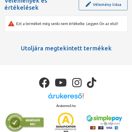
Vélemények és
hozzánk mubizonylattal beérkezo Németországban gyártott
Vélemény írása
értékelések
sajtolt sárgaréz rúd.
Ezt a terméket még senki nem értékelte. Legyen Ön az első!
Utoljára megtekintett termékek
Árukereső.hu