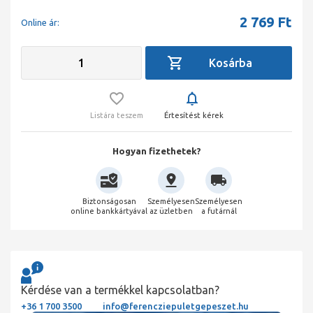
2 769
Ft
Online ár:
Listára teszem
Értesítést kérek
Hogyan fizethetek?
Biztonságosan
Személyesen
Személyesen
online bankkártyával
az üzletben
a futárnál
Kérdése van a termékkel kapcsolatban?
+36 1 700 3500
info@ferencziepuletgepeszet.hu