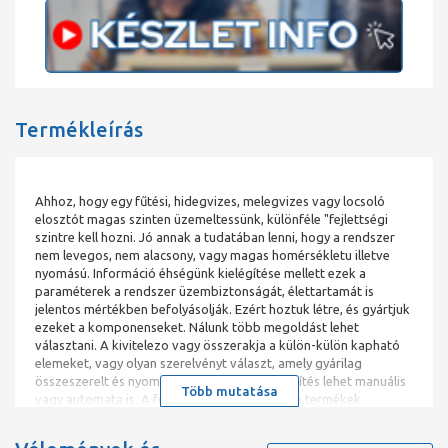
Termékleírás
Ahhoz, hogy egy fűtési, hidegvizes, melegvizes vagy locsoló
elosztót magas szinten üzemeltessünk, különféle "fejlettségi
szintre kell hozni. Jó annak a tudatában lenni, hogy a rendszer
nem levegos, nem alacsony, vagy magas homérsékletu illetve
nyomású. Információ éhségünk kielégítése mellett ezek a
paraméterek a rendszer üzembiztonságát, élettartamát is
jelentos mértékben befolyásolják. Ezért hoztuk létre, és gyártjuk
ezeket a komponenseket. Nálunk több megoldást lehet
választani. A kivitelezo vagy összerakja a külön-külön kapható
elemeket, vagy olyan szerelvényt választ, amely gyárilag
összeszerelt és nyomáspróbázott. A légtelenítés lehet manuális
Több mutatása
vagy automata is. A fenti címszó alatt készülo termékek
jellemzoen automatikus muködésu kovácsoló gépeken
készülnek. A kiinduló alapanyag ebben az esetben mindig egy