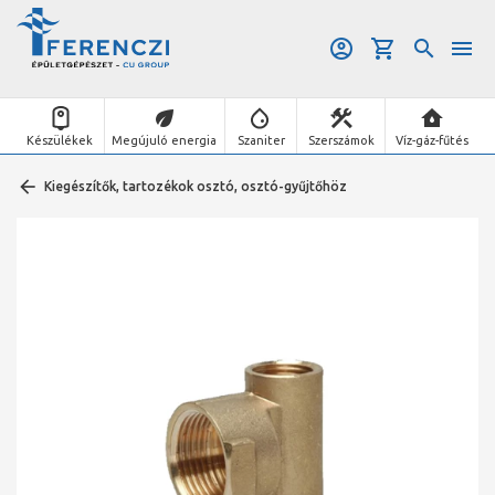
Készülékek
Megújuló energia
Szaniter
Szerszámok
Víz-gáz-fűtés
Kiegészítők, tartozékok osztó, osztó-gyűjtőhöz