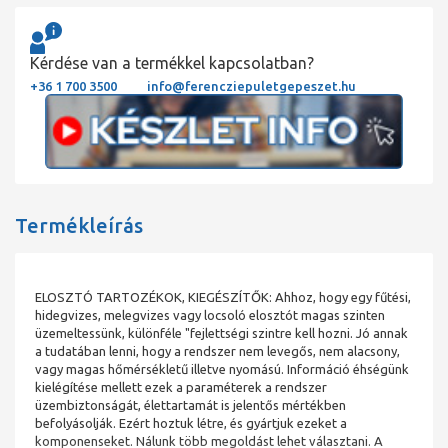
Kérdése van a termékkel kapcsolatban?
+36 1 700 3500
info@ferencziepuletgepeszet.hu
Termékleírás
ELOSZTÓ TARTOZÉKOK, KIEGÉSZÍTŐK: Ahhoz, hogy egy fűtési,
hidegvizes, melegvizes vagy locsoló elosztót magas szinten
üzemeltessünk, különféle "fejlettségi szintre kell hozni. Jó annak
a tudatában lenni, hogy a rendszer nem levegős, nem alacsony,
vagy magas hőmérsékletű illetve nyomású. Információ éhségünk
kielégítése mellett ezek a paraméterek a rendszer
üzembiztonságát, élettartamát is jelentős mértékben
befolyásolják. Ezért hoztuk létre, és gyártjuk ezeket a
komponenseket. Nálunk több megoldást lehet választani. A