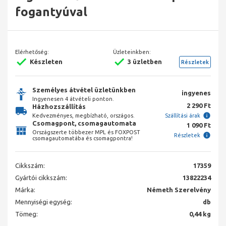
fogantyúval
Elérhetőség:
Üzleteinkben:
Készleten
3 üzletben
Részletek
Személyes átvétel üzletünkben
ingyenes
Ingyenesen 4 átvételi ponton.
2 290 Ft
Házhozszállítás
Kedvezményes, megbízható, országos.
Szállítási árak
Csomagpont, csomagautomata
1 090 Ft
Országszerte többezer MPL és FOXPOST
Részletek
csomagautomatába és csomagpontra!
Cikkszám:
17359
Gyártói cikkszám:
13822234
Márka:
Németh Szerelvény
Mennyiségi egység:
db
Tömeg:
0,44 kg