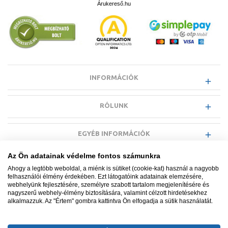
Árukereső.hu
illusztráció,eltérhet a valóságtól!
INFORMÁCIÓK
RÓLUNK
EGYÉB INFORMÁCIÓK
Az Ön adatainak védelme fontos számunkra
VÁSÁRLÓI INFORMÁCIÓK
Ahogy a legtöbb weboldal, a miénk is sütiket (cookie-kat) használ a nagyobb
felhasználói élmény érdekében. Ezt látogatóink adatainak elemzésére,
webhelyünk fejlesztésére, személyre szabott tartalom megjelenítésére és
nagyszerű webhely-élmény biztosítására, valamint célzott hirdetésekhez
alkalmazzuk. Az "Értem" gombra kattintva Ön elfogadja a sütik használatát.
Minden jog fenntartva. © Adatkezelés nyilvántartási száma NAIH-
87052/2015.