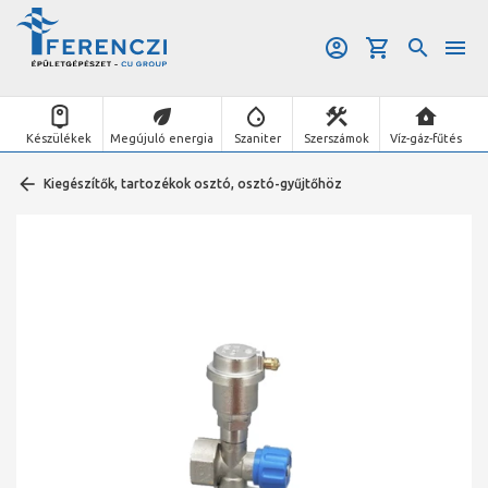
Készülékek
Megújuló energia
Szaniter
Szerszámok
Víz-gáz-fűtés
Kiegészítők, tartozékok osztó, osztó-gyűjtőhöz