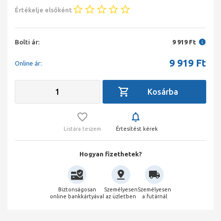
Értékelje elsőként
Bolti ár:
9 919 Ft
9 919
Ft
Online ár:
Listára teszem
Értesítést kérek
Hogyan fizethetek?
Biztonságosan
Személyesen
Személyesen
online bankkártyával
az üzletben
a futárnál