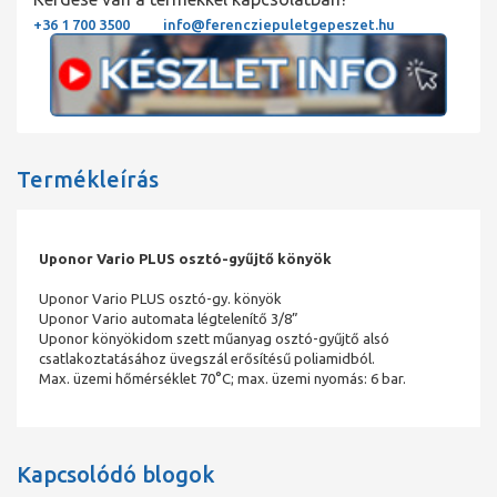
+36 1 700 3500
info@ferencziepuletgepeszet.hu
Termékleírás
Uponor Vario PLUS osztó-gyűjtő könyök
Uponor Vario PLUS osztó-gy. könyök
Uponor Vario automata légtelenítő 3/8”
Uponor könyökidom szett műanyag osztó-gyűjtő alsó
csatlakoztatásához üvegszál erősítésű poliamidból.
Max. üzemi hőmérséklet 70°C; max. üzemi nyomás: 6 bar.
Kapcsolódó blogok