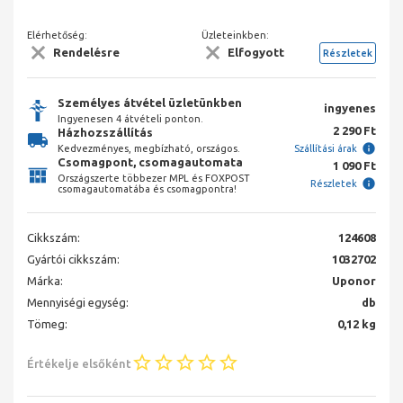
Elérhetőség:
Üzleteinkben:
Rendelésre
Elfogyott
Részletek
Személyes átvétel üzletünkben
ingyenes
Ingyenesen 4 átvételi ponton.
2 290 Ft
Házhozszállítás
Kedvezményes, megbízható, országos.
Szállítási árak
Csomagpont, csomagautomata
1 090 Ft
Országszerte többezer MPL és FOXPOST
Részletek
csomagautomatába és csomagpontra!
Cikkszám:
124608
Gyártói cikkszám:
1032702
Márka:
Uponor
Mennyiségi egység:
db
Tömeg:
0,12 kg
Értékelje elsőként