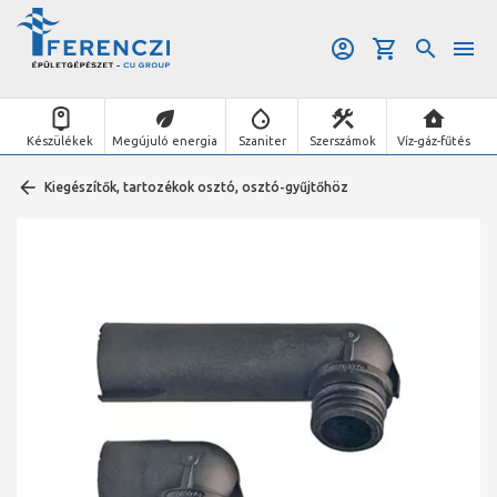
Készülékek
Megújuló energia
Szaniter
Szerszámok
Víz-gáz-fűtés
Kiegészítők, tartozékok osztó, osztó-gyűjtőhöz