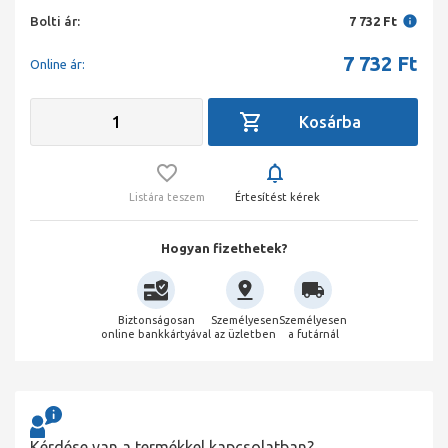
Bolti ár:
7 732 Ft
7 732
Ft
Online ár:
Listára teszem
Értesítést kérek
Hogyan fizethetek?
Biztonságosan
Személyesen
Személyesen
online bankkártyával
az üzletben
a futárnál
Kérdése van a termékkel kapcsolatban?