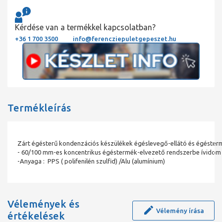
Kérdése van a termékkel kapcsolatban?
+36 1 700 3500
info@ferencziepuletgepeszet.hu
Termékleírás
Zárt égésterű kondenzációs készülékek égéslevegő-ellátó és égésterm
- 60/100 mm-es koncentrikus égéstermék-elvezető rendszerbe ívido
-Anyaga : PPS ( polifenilén szulfid) /Alu (alumínium)
Vélemények és
Vélemény írása
értékelések