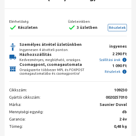
Elérhetőség:
Üzleteinkben:
Készleten
3 üzletben
Részletek
Személyes átvétel üzletünkben
ingyenes
Ingyenesen 4 átvételi ponton.
2 290 Ft
Házhozszállítás
Kedvezményes, megbízható, országos.
Szállítási árak
Csomagpont, csomagautomata
1 090 Ft
Országszerte többezer MPL és FOXPOST
Részletek
csomagautomatába és csomagpontra!
Cikkszám:
109230
Gyártói cikkszám:
0020257010
Márka:
Saunier Duval
Mennyiségi egység:
db
Garancia:
2 év
Tömeg:
0,48 kg