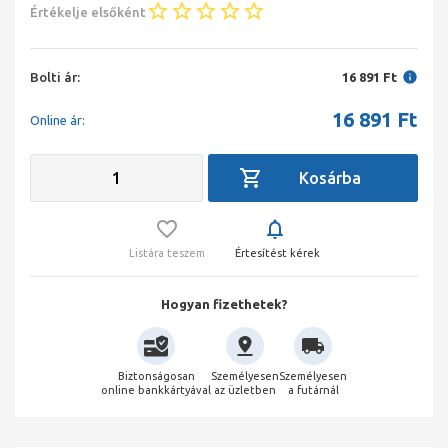
Értékelje elsőként
Bolti ár:
16 891 Ft
16 891
Ft
Online ár:
Listára teszem
Értesítést kérek
Hogyan fizethetek?
Biztonságosan
Személyesen
Személyesen
online bankkártyával
az üzletben
a futárnál