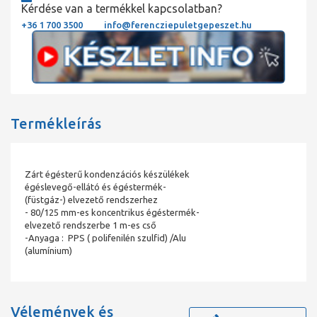
Kérdése van a termékkel kapcsolatban?
+36 1 700 3500
info@ferencziepuletgepeszet.hu
Termékleírás
Zárt égésterű kondenzációs készülékek
égéslevegő-ellátó és égéstermék-
(füstgáz-) elvezető rendszerhez
- 80/125 mm-es koncentrikus égéstermék-
elvezető rendszerbe 1 m-es cső
-Anyaga : PPS ( polifenilén szulfid) /Alu
(alumínium)
Vélemények és