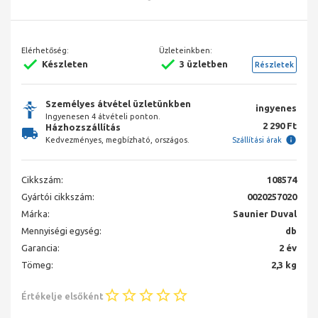
Elérhetőség:
Üzleteinkben:
Készleten
3 üzletben
Részletek
Személyes átvétel üzletünkben
ingyenes
Ingyenesen 4 átvételi ponton.
2 290 Ft
Házhozszállítás
Kedvezményes, megbízható, országos.
Szállítási árak
Cikkszám:
108574
Gyártói cikkszám:
0020257020
Márka:
Saunier Duval
Mennyiségi egység:
db
Garancia:
2 év
Tömeg:
2,3 kg
Értékelje elsőként