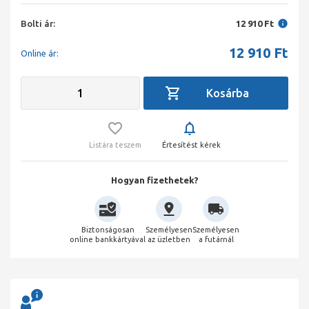
Bolti ár:
12 910 Ft
12 910
Ft
Online ár:
Listára teszem
Értesítést kérek
Hogyan fizethetek?
Biztonságosan
Személyesen
Személyesen
online bankkártyával
az üzletben
a futárnál