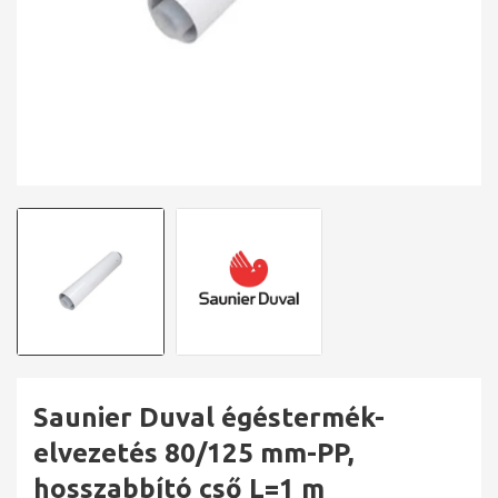
Saunier Duval égéstermék-
elvezetés 80/125 mm-PP,
hosszabbító cső L=1 m