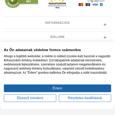
INFORMÁCIÓK
RÓLUNK
Az Ön adatainak védelme fontos számunkra
EGYÉB INFORMÁCIÓK
Ahogy a legtöbb weboldal, a miénk is sütiket (cookie-kat) használ a nagyobb
felhasználói élmény érdekében. Ezt látogatóink adatainak elemzésére,
webhelyünk fejlesztésére, személyre szabott tartalom megjelenítésére és
VÁSÁRLÓI INFORMÁCIÓK
nagyszerű webhely-élmény biztosítására, valamint célzott hirdetésekhez
alkalmazzuk. Az "Értem" gombra kattintva Ön elfogadja a sütik használatát.
Értem
Minden jog fenntartva. © Adatkezelés nyilvántartási száma NAIH-
87052/2015.
Elutasít mindent
Részletes beállítások
Ügyfélszolgálat: +36 1 700 3500
Tervezte és készítette:
Vision-Software, az Octopus 8 ERP
forgalmazója
.