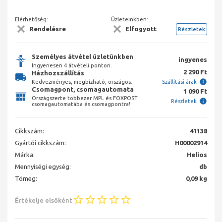
Elérhetőség:
Üzleteinkben:
Rendelésre
Elfogyott
Részletek
Személyes átvétel üzletünkben
ingyenes
Ingyenesen 4 átvételi ponton.
2 290 Ft
Házhozszállítás
Kedvezményes, megbízható, országos.
Szállítási árak
Csomagpont, csomagautomata
1 090 Ft
Országszerte többezer MPL és FOXPOST
Részletek
csomagautomatába és csomagpontra!
Cikkszám:
41138
Gyártói cikkszám:
H00002914
Márka:
Helios
Mennyiségi egység:
db
Tömeg:
0,09 kg
Értékelje elsőként