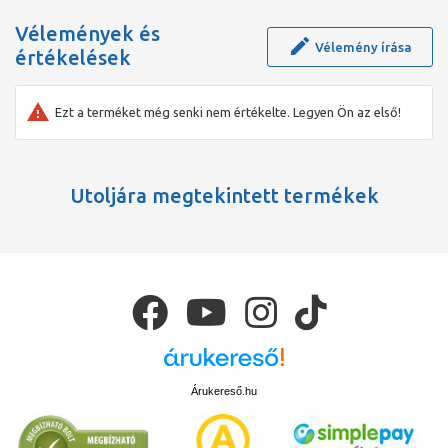
csővégződésre (cső-cső, cső-idom) egy tömítő gyűrű kerül,
mellyel IP 66-os védettségű a csatlakozás. A megfelelő számú
Vélemények és
tömítést külön kell rendelni.
Vélemény írása
értékelések
Ezt a terméket még senki nem értékelte. Legyen Ön az első!
Utoljára megtekintett termékek
Árukereső.hu