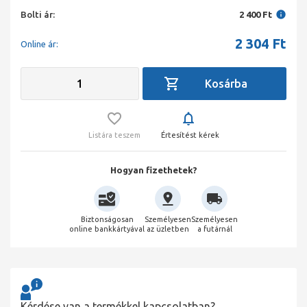
Bolti ár:
2 400 Ft
2 304
Ft
Online ár:
Listára teszem
Értesítést kérek
Hogyan fizethetek?
Biztonságosan
Személyesen
Személyesen
online bankkártyával
az üzletben
a futárnál
Kérdése van a termékkel kapcsolatban?