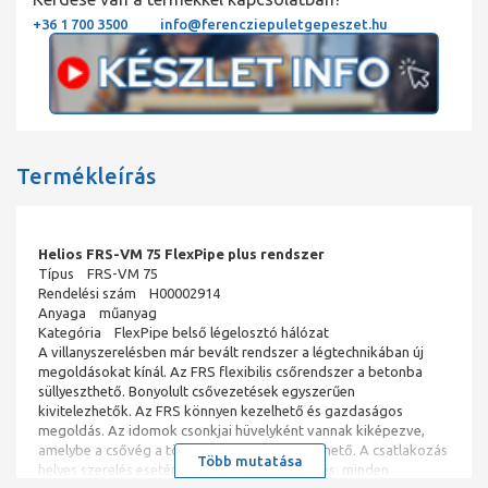
+36 1 700 3500
info@ferencziepuletgepeszet.hu
Termékleírás
Helios FRS-VM 75 FlexPipe plus rendszer
Típus FRS-VM 75
Rendelési szám H00002914
Anyaga műanyag
Kategória FlexPipe belső légelosztó hálózat
A villanyszerelésben már bevált rendszer a légtechnikában új
megoldásokat kínál. Az FRS flexibilis csőrendszer a betonba
süllyeszthető. Bonyolult csővezetések egyszerűen
kivitelezhetők. Az FRS könnyen kezelhető és gazdaságos
megoldás. Az idomok csonkjai hüvelyként vannak kiképezve,
amelybe a csővég a tömítőgyűrűvel behelyezhető. A csatlakozás
Több mutatása
helyes szerelés esetén IP 66 védettségű. Utalás: minden