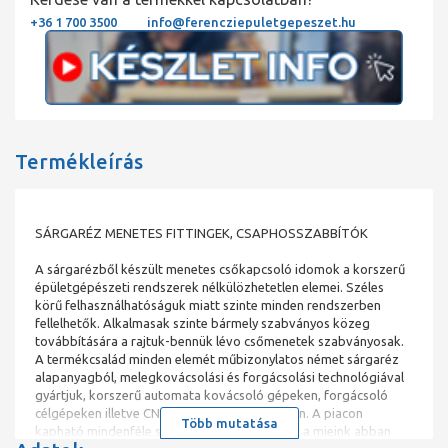
+36 1 700 3500
info@ferencziepuletgepeszet.hu
Termékleírás
SÁRGARÉZ MENETES FITTINGEK, CSAPHOSSZABBÍTÓK
A sárgarézből készült menetes csőkapcsoló idomok a korszerű
épületgépészeti rendszerek nélkülözhetetlen elemei. Széles
körű felhasználhatóságuk miatt szinte minden rendszerben
fellelhetők. Alkalmasak szinte bármely szabványos közeg
továbbítására a rajtuk-bennük lévo csőmenetek szabványosak.
A termékcsalád minden elemét műbizonylatos német sárgaréz
alapanyagból, melegkovácsolási és forgácsolási technológiával
gyártjuk, korszerű automata kovácsoló gépeken, forgácsoló
célgépeken illetve CNC eszterga központokon. A piacon
Több mutatása
kapható mindenféle származású termékektől a mieink abban