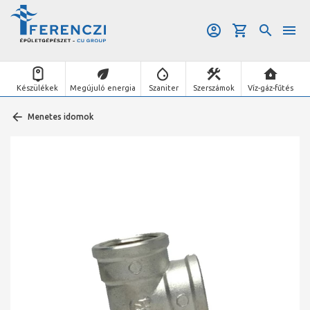
Készülékek
Megújuló energia
Szaniter
Szerszámok
Víz-gáz-fűtés
Menetes idomok