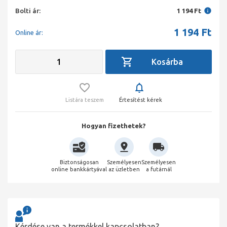
Bolti ár:
1 194 Ft
1 194
Ft
Online ár:
Listára teszem
Értesítést kérek
Hogyan fizethetek?
Biztonságosan
Személyesen
Személyesen
online bankkártyával
az üzletben
a futárnál
Kérdése van a termékkel kapcsolatban?