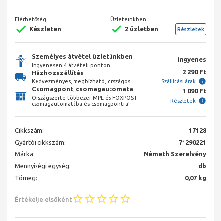
Elérhetőség:
Üzleteinkben:
Készleten
2 üzletben
Részletek
Személyes átvétel üzletünkben
ingyenes
Ingyenesen 4 átvételi ponton.
2 290 Ft
Házhozszállítás
Kedvezményes, megbízható, országos.
Szállítási árak
Csomagpont, csomagautomata
1 090 Ft
Országszerte többezer MPL és FOXPOST
Részletek
csomagautomatába és csomagpontra!
Cikkszám:
17128
Gyártói cikkszám:
71290221
Márka:
Németh Szerelvény
Mennyiségi egység:
db
Tömeg:
0,07 kg
Értékelje elsőként