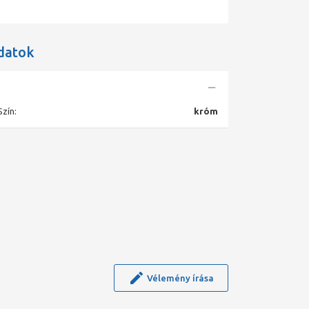
datok
Szín:
króm
Vélemény írása