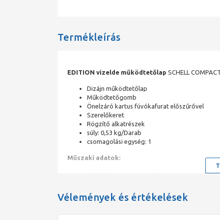
Termékleírás
EDITION vizelde működtetőlap
SCHELL COMPACT II
Dizájn működtetőlap
Működtetőgomb
Önelzáró kartus fúvókafurat előszűrővel
Szerelőkeret
Rögzítő alkatrészek
súly: 0,53 kg/Darab
csomagolási egység: 1
Műszaki adatok:
T
Működési víznyomás: 0,8 – 5 bar
Öblítés erőssége: max. 0,3 l/perc, a DIN EN 12
szabványnak megfelelően
Vélemények és értékelések
Zajosztály: 1, a DIN 4109 szabványnak
megfelelően
Öblítési mennyiség 1 – 6 l között állítható, gyár