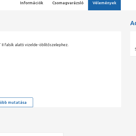
Információk
Csomagvarázsló
Vélemények
A
 falsík alatti vizelde-öblítőszelephez.
öbb mutatása
541
ilag