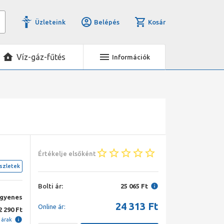
Üzleteink
Belépés
Kosár
Víz-gáz-fűtés
Információk
Értékelje elsőként
szletek
Bolti ár:
25 065 Ft
ngyenes
24 313
Ft
Online ár:
2 290 Ft
i árak