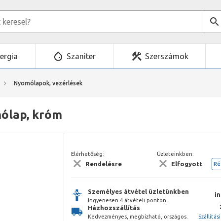
ergia
Szaniter
Szerszámok
Nyomólapok, vezérlések
mólap, króm
Elérhetőség:
Üzleteinkben:
Rendelésre
Elfogyott
Ré
Személyes átvétel üzletünkben
i
Ingyenesen 4 átvételi ponton.
Házhozszállítás
Kedvezményes, megbízható, országos.
Szállítás