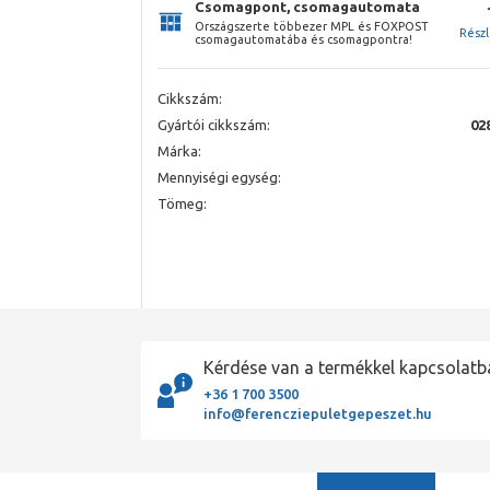
Csomagpont, csomagautomata
Országszerte többezer MPL és FOXPOST
Rész
csomagautomatába és csomagpontra!
Cikkszám:
Gyártói cikkszám:
02
Márka:
Mennyiségi egység:
Tömeg:
Kérdése van a termékkel kapcsolatb
+36 1 700 3500
info@ferencziepuletgepeszet.hu