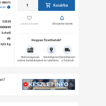
1 090 Ft
letek
32520
Listára teszem
Értesítést kérek
8000699
Schell
db
Hogyan fizethetek?
0,53 kg
Biztonságosan
Személyesen
Személyesen
online bankkártyával
az üzletben
a futárnál
an?