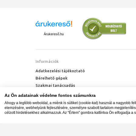
Árukereső.hu
Információk
Adatkezelési tájékoztató
Bérelhető gépek
Szakmai tanácsadás
Technik Cool Pro hőszivattyú tájékoztató
Az Ön adatainak védelme fontos számunkra
Milyen radiátort vegyek?
Ahogy a legtöbb weboldal, a miénk is sütiket (cookie-kat) használ a nagyobb fe
Hőszivattyú kalkulátor
elemzésére, webhelyünk fejlesztésére, személyre szabott tartalom megjeleníté
célzott hirdetésekhez alkalmazzuk. Az "Értem" gombra kattintva Ön elfogadja a s