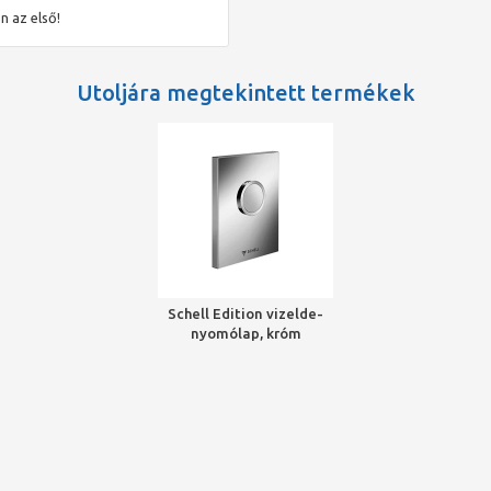
n az első!
 végezheti
Utoljára megtekintett termékek
ásakor figyelembe
rányadóak,
Schell Edition vizelde-
jáig és
nyomólap, króm
t
nyomógombot