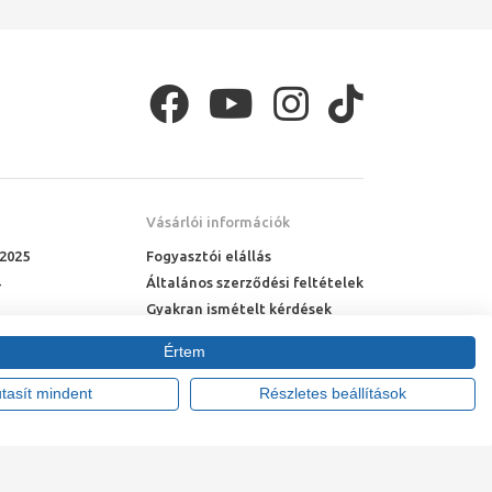
Vásárlói információk
 2025
Fogyasztói elállás
Általános szerződési feltételek
Gyakran ismételt kérdések
Online rendelés menete
Értem
Fizetési feltételek
Házhozszállítás
utasít mindent
Részletes beállítások