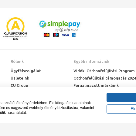
Rólunk
Egyéb információk
Ügyfélszolgálat
Vidéki Otthonfelújítási Program
Üzleteink
Otthonfelújítási támogatás 2024
CU Group
Forgalmazott márkáink
Rólunk
ÉMI engedélyek
Karrier
Letöltések
lhasználói élmény érdekében. Ezt látogatóink adatainak
Adatkezelési kérelem
sére és nagyszerű webhely-élmény biztosítására, valamint
El
ütik használatát.
Blog