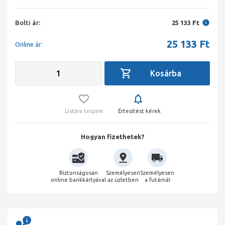
Bolti ár:
25 133 Ft
25 133
Ft
Online ár:
Listára teszem
Értesítést kérek
Hogyan fizethetek?
Biztonságosan
Személyesen
Személyesen
online bankkártyával
az üzletben
a futárnál