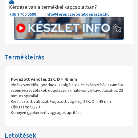
Kérdése van a termékkel kapcsolatban?
+36 1 700 3500
info@ferencziepuletgepeszet.hu
Termékleírás
Fogazott vágófej, 22K, D = 45 mm
Ideális szerelők, gondnoki szolgálatok és csőtisztítók számára
szennyvízvezetékek dugulásainak hatékony eltávolításához 22
mm-es spirállal.
Kiválasztott változat:Fogazott vágófej, 22K, D = 45 mm
Cikkszám:72229
Könnyen gyökerező vagy ágak aprítása
Letöltések