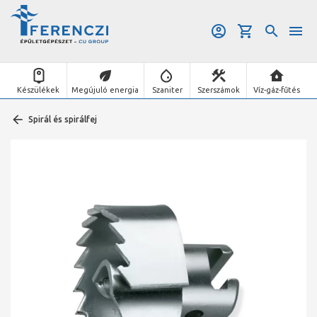
Készülékek
Megújuló energia
Szaniter
Szerszámok
Víz-gáz-fűtés
Spirál és spirálfej