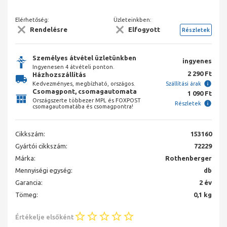
Elérhetőség:
Üzleteinkben:
Rendelésre
Elfogyott
Részletek
Személyes átvétel üzletünkben
ingyenes
Ingyenesen 4 átvételi ponton.
2 290 Ft
Házhozszállítás
Kedvezményes, megbízható, országos.
Szállítási árak
Csomagpont, csomagautomata
1 090 Ft
Országszerte többezer MPL és FOXPOST
Részletek
csomagautomatába és csomagpontra!
Cikkszám:
153160
Gyártói cikkszám:
72229
Márka:
Rothenberger
Mennyiségi egység:
db
Garancia:
2 év
Tömeg:
0,1 kg
Értékelje elsőként