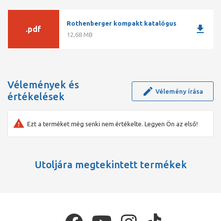
Rothenberger kompakt katalógus
download
.pdf
12,68 MB
Vélemények és
Vélemény írása
értékelések
Ezt a terméket még senki nem értékelte. Legyen Ön az első!
Utoljára megtekintett termékek