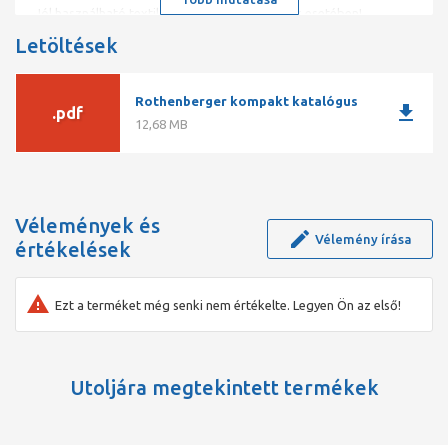
Jól használható textil- vagy iszaplerakódások esetében!
Edzett, törésbiztos, rugóacél élek!
Letöltések
Használata S vagy SMK spirálokkal ajánlott!
Rothenberger kompakt katalógus
download
.pdf
12,68 MB
Vélemények és
Vélemény írása
értékelések
Ezt a terméket még senki nem értékelte. Legyen Ön az első!
Utoljára megtekintett termékek