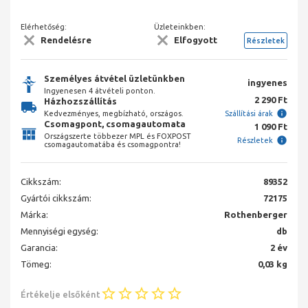
Elérhetőség:
Üzleteinkben:
Rendelésre
Elfogyott
Részletek
Személyes átvétel üzletünkben
ingyenes
Ingyenesen 4 átvételi ponton.
2 290 Ft
Házhozszállítás
Kedvezményes, megbízható, országos.
Szállítási árak
Csomagpont, csomagautomata
1 090 Ft
Országszerte többezer MPL és FOXPOST
Részletek
csomagautomatába és csomagpontra!
Cikkszám:
89352
Gyártói cikkszám:
72175
Márka:
Rothenberger
Mennyiségi egység:
db
Garancia:
2 év
Tömeg:
0,03 kg
Értékelje elsőként