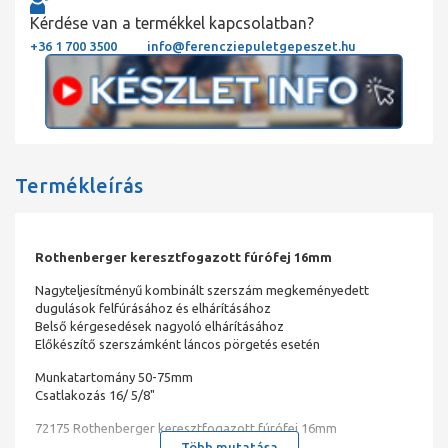
Kérdése van a termékkel kapcsolatban?
+36 1 700 3500
info@ferencziepuletgepeszet.hu
Termékleírás
Rothenberger keresztfogazott fúrófej 16mm
Nagyteljesítményű kombinált szerszám megkeményedett
dugulások felfúrásához és elhárításához
Belső kérgesedések nagyoló elhárításához
Előkészítő szerszámként láncos pörgetés esetén
Munkatartomány 50-75mm
Csatlakozás 16/ 5/8"
72175 Rothenberger keresztfogazott fúrófej 16mm
Több mutatása