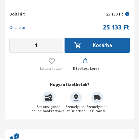
Bolti ár:
25 133 Ft
25 133
Ft
Online ár:
Listára teszem
Értesítést kérek
Hogyan fizethetek?
Biztonságosan
Személyesen
Személyesen
online bankkártyával
az üzletben
a futárnál