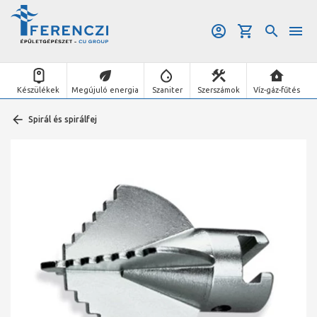
Készülékek
Megújuló energia
Szaniter
Szerszámok
Víz-gáz-fűtés
Spirál és spirálfej