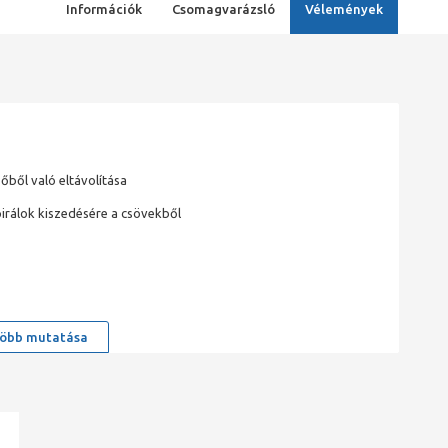
Információk
Csomagvarázsló
Vélemények
őből való eltávolítása
irálok kiszedésére a csövekből
öbb mutatása