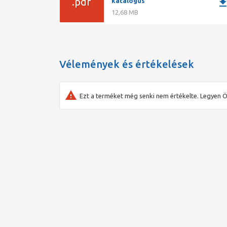
.pdf
downlo
katalógus
12,68 MB
Vélemények és értékelések
Ezt a terméket még senki nem értékelte. Legyen Ö