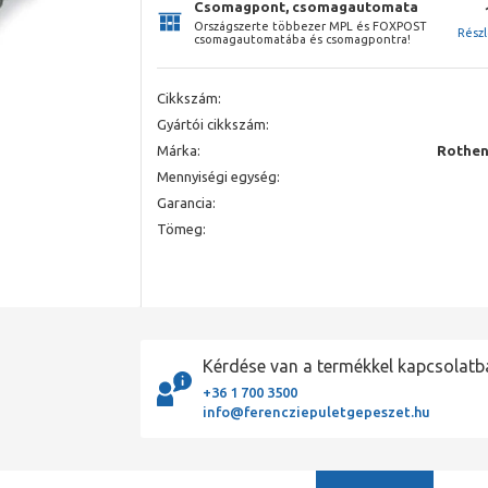
Csomagpont, csomagautomata
Országszerte többezer MPL és FOXPOST
Rész
csomagautomatába és csomagpontra!
Cikkszám:
Gyártói cikkszám:
Márka:
Rothen
Mennyiségi egység:
Garancia:
Tömeg:
Kérdése van a termékkel kapcsolatb
+36 1 700 3500
info@ferencziepuletgepeszet.hu