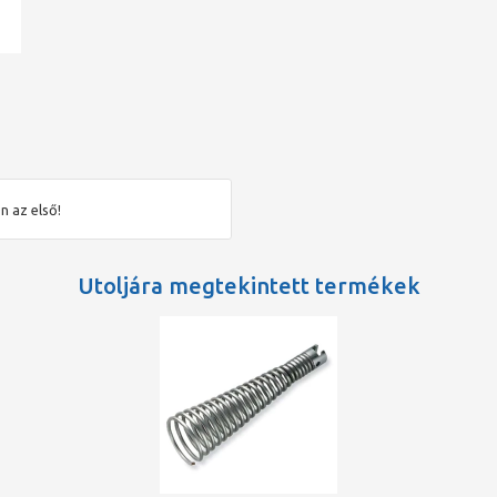
ad
n az első!
Utoljára megtekintett termékek