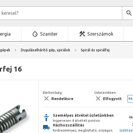
ergia
Szaniter
Szerszámok
mgépek
Duguláselhárító gép, spirálok
Spirál és spirálfej
rfej 16
Elérhetőség:
Üzleteinkben:
Rendelésre
Elfogyott
Ré
Személyes átvétel üzletünkben
i
Ingyenesen 4 átvételi ponton.
Házhozszállítás
Kedvezményes, megbízható, országos.
Szállítás