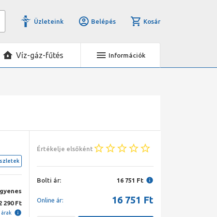
Üzleteink
Belépés
Kosár
Víz-gáz-fűtés
Információk
Értékelje elsőként
szletek
Bolti ár:
16 751 Ft
ngyenes
16 751
Ft
Online ár:
2 290 Ft
i árak