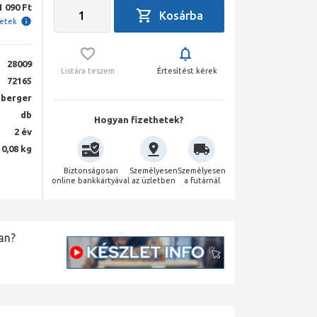
1 090 Ft
letek
28009
Listára teszem
Értesítést kérek
72165
berger
db
Hogyan fizethetek?
2 év
0,08 kg
Biztonságosan
Személyesen
Személyesen
online bankkártyával
az üzletben
a futárnál
an?