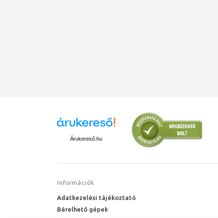
Árukereső.hu
Információk
Adatkezelési tájékoztató
Bérelhető gépek