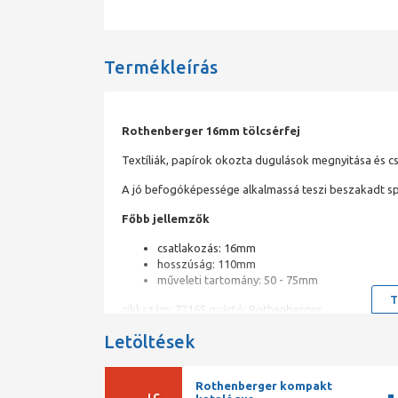
Termékleírás
Rothenberger 16mm tölcsérfej
Textíliák, papírok okozta dugulások megnyitása és cs
A jó befogóképessége alkalmassá teszi beszakadt sp
Főbb jellemzők
csatlakozás: 16mm
hosszúság: 110mm
műveleti tartomány: 50 - 75mm
T
cikkszám: 72165 gyártó: Rothenberger
Letöltések
Rothenberger kompakt